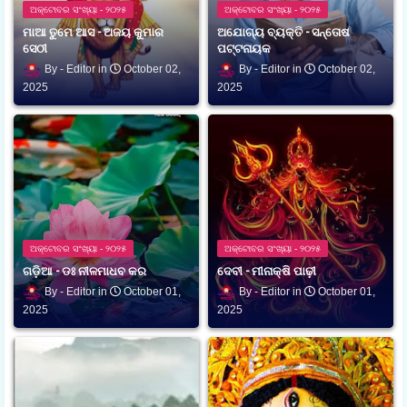
ଅକ୍ଟୋବର ସଂଖ୍ୟା - ୨୦୨୫
ଅକ୍ଟୋବର ସଂଖ୍ୟା - ୨୦୨୫
ମାଆ ତୁମେ ଆସ - ଅଜୟ କୁମାର
ଅଯୋଗ୍ୟ ବ୍ୟକ୍ତି - ସନ୍ତୋଷ
ସେଠୀ
ପଟ୍ଟନାୟକ
Editor
October 02,
Editor
October 02,
2025
2025
ଅକ୍ଟୋବର ସଂଖ୍ୟା - ୨୦୨୫
ଅକ୍ଟୋବର ସଂଖ୍ୟା - ୨୦୨୫
ଗଡ଼ିଆ - ଡଃ ନୀଳମାଧବ କର
ଦେବୀ - ମୀନାକ୍ଷି ପାଢ଼ୀ
Editor
October 01,
Editor
October 01,
2025
2025