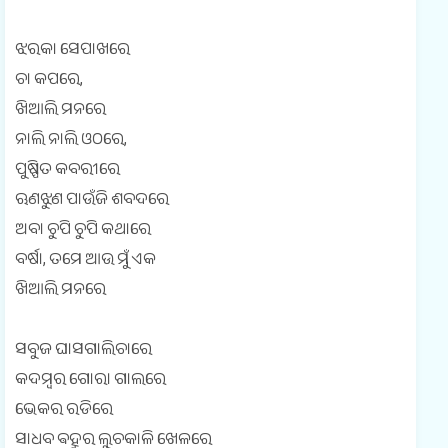
ଝରକା ସେପାଖରେ
ଚା କପରେ,
ଖିଆଲି ମନରେ
ନାଲି ନାଲି ଓଠରେ,
ପୁଷ୍ପିତ କବରୀରେ
ଋଣଝୁଣ ପାଉଁଜି ଶବଦରେ
ଅବା ଚୁପି ଚୁପି କଥାରେ
ବର୍ଷା, ତମେ ଆଉ ମୁଁ ଏକ
ଖିଆଲି ମନରେ
ସବୁଜ ଘାସଗାଲିଚାରେ
କଦମ୍ବର ଗୋରା ଗାଲରେ
ଭେକର ରଡିରେ
ସାଧବ ଵହୁର ଲୁଚକାଳି ଖେଳରେ