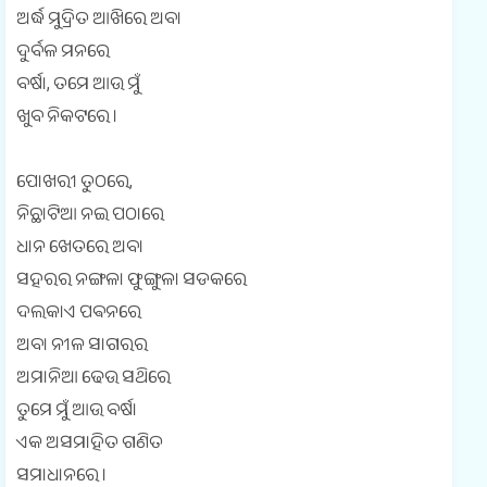
ଅର୍ଦ୍ଧ ମୁଦ୍ରିତ ଆଖିରେ ଅବା
ଦୁର୍ବଳ ମନରେ
ବର୍ଷା, ତମେ ଆଉ ମୁଁ
ଖୁବ ନିକଟରେ ।
ପୋଖରୀ ତୁଠରେ,
ନିଛାଟିଆ ନଇ ପଠାରେ
ଧାନ ଖେତରେ ଅବା
ସହରର ନଙ୍ଗଳା ଫୁଙ୍ଗୁଳା ସଡକରେ
ଦଲକାଏ ପଵନରେ
ଅବା ନୀଳ ସାଗରର
ଅମାନିଆ ଢେଉ ସଥିରେ
ତୁମେ ମୁଁ ଆଉ ବର୍ଷା
ଏକ ଅସମାହିତ ଗଣିତ
ସମାଧାନରେ ।