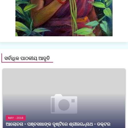
ସର୍ବାଧିକ ପାଠକୀୟ ଆଦୃତି
MAY - 2018
ଆଲୋଚନା - ପଞ୍ଚସଖାଙ୍କ ଦୃଷ୍ଟିରେ ଶ୍ରୀଜଗନ୍ନାଥ - ଡକ୍ଟର