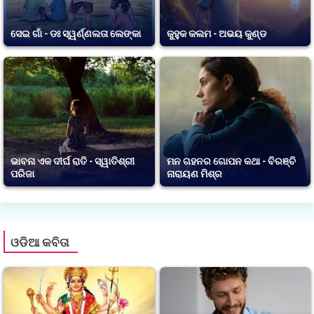
ସେଇ ଗାଁ - ଡଃ ସ୍ୱର୍ଣ୍ଣଲତା ଲେଙ୍କା
କୁହୁକ କଲମ - ଅଭୟ କୁଣ୍ଡ
ଭାବନା ଏକ ଦୀର୍ଘ ରାତି - ସ୍ୱାତିଶ୍ରୀ
ମନ ଗହନର ଗୋପନ କଥା - ବିରଞ୍ଚି
ପରିଜା
ନାରାୟଣ ମିଶ୍ର
ଓଡିଆ କବିତା