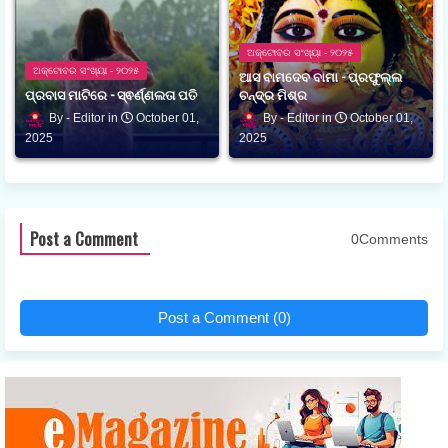
ଅକ୍ଟୋବର ସଂଖ୍ୟା - ୨୦୨୫
ଅକ୍ଟୋବର ସଂଖ୍ୟା - ୨୦୨୫
ଆସ ବାମଦେବ ବାମା - ପ୍ରଫୁଲ୍ଲ
ପ୍ରବାସ ମାଟିରେ - ସ୍ଵର୍ଣ୍ଣଲତା ପତି
ଚନ୍ଦ୍ର ମିଶ୍ର
Editor
October 01,
Editor
October 01,
2025
2025
Post a Comment
0Comments
Post a Comment (0)