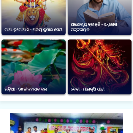
ଅଯୋଗ୍ୟ ବ୍ୟକ୍ତି - ସନ୍ତୋଷ
ମାଆ ତୁମେ ଆସ - ଅଜୟ କୁମାର ସେଠୀ
ପଟ୍ଟନାୟକ
ଗଡ଼ିଆ - ଡଃ ନୀଳମାଧବ କର
ଦେବୀ - ମୀନାକ୍ଷି ପାଢ଼ୀ