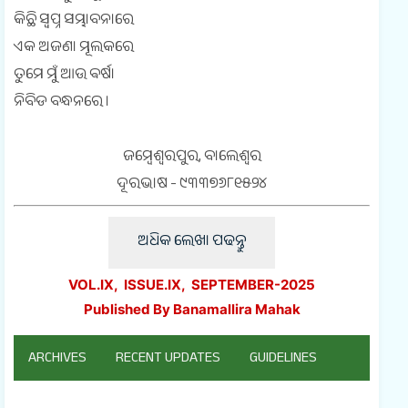
କିଛି ସ୍ଵପ୍ନ ସମ୍ଭାବନାରେ
ଏକ ଅଜଣା ମୂଲକରେ
ତୁମେ ମୁଁ ଆଉ ଵର୍ଷା
ନିବିଡ ବନ୍ଧନରେ ।
ଜମ୍ବେଶ୍ଵରପୁର, ବାଲେଶ୍ଵର
ଦୂରଭାଷ - ୯୩୩୭୬୮୧୫୨୪
ଅଧିକ ଲେଖା ପଢନ୍ତୁ
VOL.IX, ISSUE.IX, SEPTEMBER-2025
Published By Banamallira Mahak
ARCHIVES
RECENT UPDATES
GUIDELINES