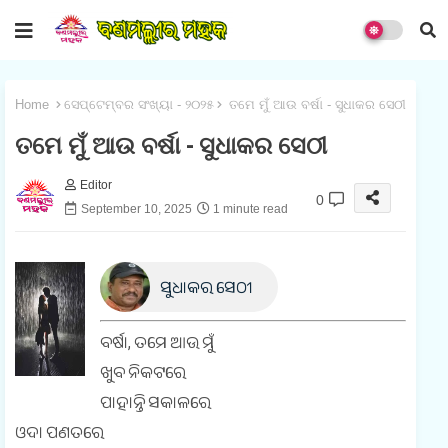
Home
ସେପ୍ଟେମ୍ବର ସଂଖ୍ୟା - ୨୦୨୫
ତମେ ମୁଁ ଆଉ ବର୍ଷା - ସୁଧାକର ସେଠୀ
ତମେ ମୁଁ ଆଉ ବର୍ଷା - ସୁଧାକର ସେଠୀ
Editor
0
September 10, 2025
1 minute read
ସୁଧାକର ସେଠୀ
ବର୍ଷା, ତମେ ଆଉ ମୁଁ
ଖୁବ ନିକଟରେ
ପାହାନ୍ତି ସକାଳରେ
ଓଦା ପଣତରେ