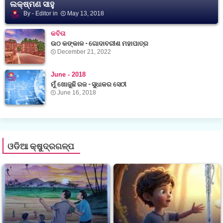
ଲକ୍ଷ୍ମଣ ସାହୁ
Editor
May 13, 2018
କବିତା
ଉଠ କଙ୍କାଳ - ଗୋଦାବରୀଶ ମହାପାତ୍ର
December 21, 2022
June - 2018
ମୁଁ ଖୋଜୁଛି ରଜ - ସୁଧାକର ସେଠୀ
June 16, 2018
ଓଡିଆ କ୍ଷୁଦ୍ରଗଳ୍ପ