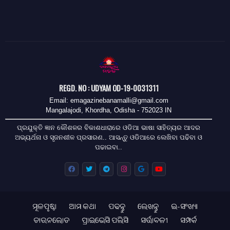
REGD. NO : UDYAM OD-19-0031311
Email: emagazinebanamalli@gmail.com
Mangalajodi, Khordha, Odisha - 752023 IN
ପ୍ରଯୁକ୍ତି ଜ୍ଞାନ କୌଶଳର ବିକାଶଧାରାରେ ଓଡିଆ ଭାଷା ସାହିତ୍ୟର ଆଦର
ଅଭ୍ୟର୍ଥନା ଓ ସୃଜନଶୀଳ ପ୍ରସାରଣ.. ଆସନ୍ତୁ ଓଡିଆରେ ଲେଖିବା ପଢିବା ଓ
ପଢାଇବା..
ମୂଳପୃଷ୍ଠା
ଆମ କଥା
ପଢନ୍ତୁ
ଲେଖନ୍ତୁ
ଇ-ସଂଖ୍ୟା
ଡାଉନଲୋଡ
ପ୍ରାଇଭେସି ପଲିସି
ସର୍ତ୍ତାବଳୀ
ସମ୍ପର୍କ