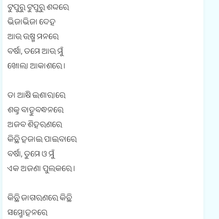
ଟୁପୁରୁ ଟୁପୁରୁ ଶଦ୍ଦରେ
ଭିଜାଭିଜା ଦେହ
ଆଉ ଉଷ୍ମ ମନରେ
ବର୍ଷା, ତମେ ଆଉ ମୁଁ
ଖୋଲା ଆକାଶରେ ।
ତା ଆକ୍ଷି ଇଶାରାରେ
ଶକ୍ତ ବାହୁବନ୍ଧନରେ
ଅଜବ ଶିହରଣରେ
କିଛି ହଜାଇ ପାଇବାରେ
ବର୍ଷା, ତୁମେ ଓ ମୁଁ
ଏକ ଅଜଣା ପୁଲକରେ ।
କିଛି ଜାଗରଣରେ କିଛି
ସମ୍ମୋହନରେ