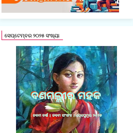
ସେପ୍ଟେମ୍ବର ୨୦୨୫ ସଂଖ୍ୟା