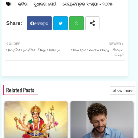
କବିତା
ସୁଧାକର ସେଠୀ
ସେପ୍ଟେମ୍ବର ସଂଖ୍ୟା - ୨୦୨୫
ଫେସବୁକ
ଟୁଇ
ହ୍ଵା
OLDER
NEWER
ପ୍ରକୃତିର ପ୍ରକୃତିତା - ପିଣ୍ଟୁ ମହାନନ୍ଦ
ପାଦେ ନୂତନ ସନ୍ଧାନ ଆଡ଼କୁ - ଶିବରାମ
ଟର
ଟସ
ନାୟକ
ଆପ
Related Posts
Show more