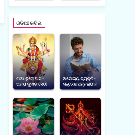
ଓଡିଆ କବିତା
ମାଆ ତୁମେ ଆସ -
ଅଯୋଗ୍ୟ ବ୍ୟକ୍ତି -
ଅଜୟ କୁମାର ସେଠୀ
ସନ୍ତୋଷ ପଟ୍ଟନାୟକ