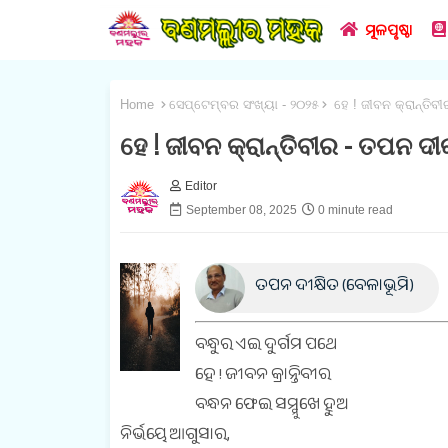
ମୂଳପୃଷ୍ଠା
Home
ସେପ୍ଟେମ୍ବର ସଂଖ୍ୟା - ୨୦୨୫
ହେ ! ଜୀବନ କ୍ରାନ୍ତିବ
ହେ ! ଜୀବନ କ୍ରାନ୍ତିବୀର - ତପନ ଦୀ
Editor
September 08, 2025
0 minute read
ତପନ ଦୀକ୍ଷିତ (ବେଳାଭୂମି)
ବନ୍ଧୁର ଏଇ ଦୁର୍ଗମ ପଥେ
ହେ ! ଜୀବନ କ୍ରାନ୍ତିବୀର
ବନ୍ଧନ ଫେଇ ସମ୍ମୁଖେ ହୁଅ
ନିର୍ଭୟେ ଆଗୁସାର,