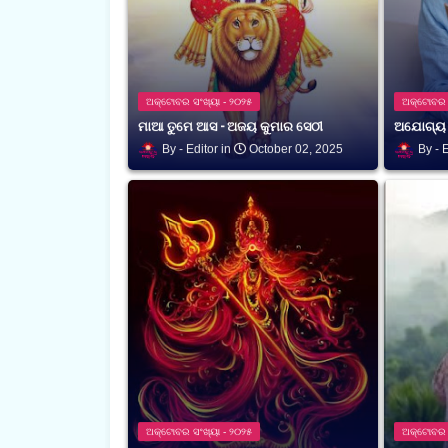
ଅକ୍ଟୋବର ସଂଖ୍ୟା - ୨୦୨୫
ଅକ୍ଟୋବର ସ
ମାଆ ତୁମେ ଆସ - ଅଜୟ କୁମାର ସେଠୀ
ଅଯୋଗ୍ୟ ବ
Editor
October 02, 2025
E
ଅକ୍ଟୋବର ସଂଖ୍ୟା - ୨୦୨୫
ଅକ୍ଟୋବର ସ