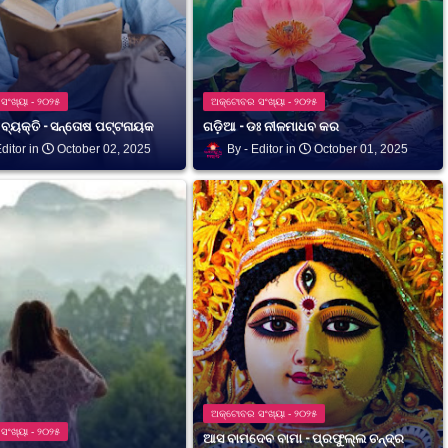
ଂଖ୍ୟା - ୨୦୨୫
ଅକ୍ଟୋବର ସଂଖ୍ୟା - ୨୦୨୫
୍ୟକ୍ତି - ସନ୍ତୋଷ ପଟ୍ଟନାୟକ
ଗଡ଼ିଆ - ଡଃ ନୀଳମାଧବ କର
ditor
October 02, 2025
Editor
October 01, 2025
ଅକ୍ଟୋବର ସଂଖ୍ୟା - ୨୦୨୫
ଂଖ୍ୟା - ୨୦୨୫
ଆସ ବାମଦେବ ବାମା - ପ୍ରଫୁଲ୍ଲ ଚନ୍ଦ୍ର