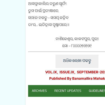
ଆସନ୍ତାକାଲିର ତରୁଣ ସୂର୍ଯ୍ୟ
ତୁମ ପାଇଁ ପ୍ରତୀକ୍ଷାରେ
ସମାଜ ନକହୁ - ସମୟ କହିବ
ତା'ର… ଇତିହାସ ପୃଷ୍ଠାପରେ ।।
ନାଶିକେଶ୍ଵର, କାକଟପୁର, ପୁରୀ
ମୋ - ୮୦୦୦୦୭୨୬୨୯
ଅଧିକ ଲେଖା ପଢନ୍ତୁ
VOL.IX, ISSUE.IX, SEPTEMBER-20
Published By Banamallira Mahak
ARCHIVES
RECENT UPDATES
GUIDELINE