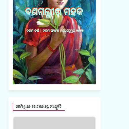
ସର୍ବାଧିକ ପାଠକୀୟ ଆଦୃତି