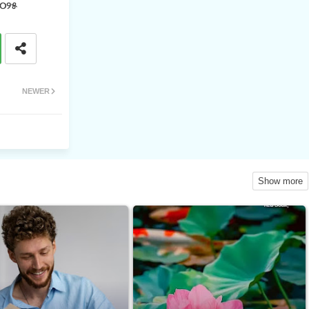
୨୦୨୫
NEWER
Show more