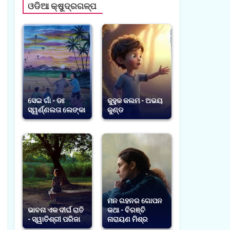
ଓଡିଆ କ୍ଷୁଦ୍ରଗଳ୍ପ
ସେଇ ଗାଁ - ଡଃ
କୁହୁକ କଲମ - ଅଭୟ
ସ୍ୱର୍ଣ୍ଣଲତା ଲେଙ୍କା
କୁଣ୍ଡ
ମନ ଗହନର ଗୋପନ
ଭାବନା ଏକ ଦୀର୍ଘ ରାତି
କଥା - ବିରଞ୍ଚି
- ସ୍ୱାତିଶ୍ରୀ ପରିଜା
ନାରାୟଣ ମିଶ୍ର