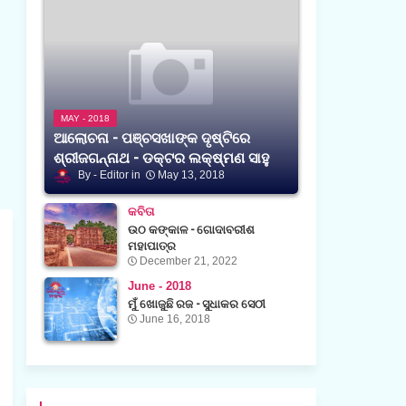
MAY - 2018
ଆଲୋଚନା - ପଞ୍ଚସଖାଙ୍କ ଦୃଷ୍ଟିରେ
ଶ୍ରୀଜଗନ୍ନାଥ - ଡକ୍ଟର ଲକ୍ଷ୍ମଣ ସାହୁ
Editor
May 13, 2018
କବିତା
ଉଠ କଙ୍କାଳ - ଗୋଦାବରୀଶ
ମହାପାତ୍ର
December 21, 2022
June - 2018
ମୁଁ ଖୋଜୁଛି ରଜ - ସୁଧାକର ସେଠୀ
June 16, 2018