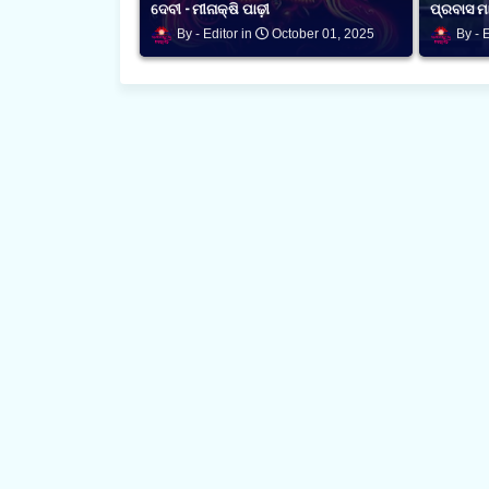
ଦେବୀ - ମୀନାକ୍ଷି ପାଢ଼ୀ
ପ୍ରବାସ ମା
Editor
October 01, 2025
E