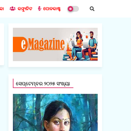
ିକା
କମ୍ୟୁନିଟ
ପୋଡକାଷ୍ଟ
ସେପ୍ଟେମ୍ବର ୨୦୨୫ ସଂଖ୍ୟା