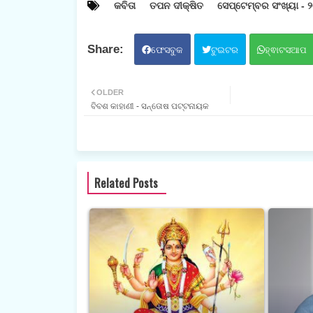
କବିତା
ତପନ ଦୀକ୍ଷିତ
ସେପ୍ଟେମ୍ବର ସଂଖ୍ୟା - 
ଫେସବୁକ
ଟୁଇଟର
ହ୍ଵାଟସଆପ
OLDER
ବିବଶ କାହାଣୀ - ସନ୍ତୋଷ ପଟ୍ଟନାୟକ
Related Posts