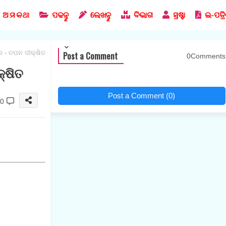
ଆମ କଥା
ପଢନ୍ତୁ
ଲେଖନ୍ତୁ
ବିଭାଗ
ସ୍ରଷ୍ଟା
ଇ-ପତ୍ର
ୀର - ତପନ ଦୀକ୍ଷିତ
Post a Comment
0Comments
କ୍ଷିତ
Post a Comment (0)
0