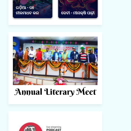
ଗଡ଼ିଆ - ଡଃ
ନୀଳମାଧବ କର
ଦେବୀ - ମୀନାକ୍ଷି ପାଢ଼ୀ