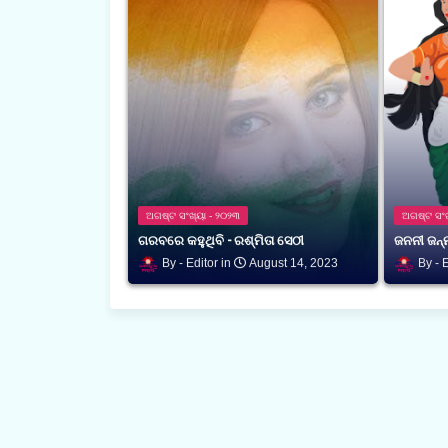
ଅଗଷ୍ଟ ସଂଖ୍ୟା - ୨୦୨୩
ଅଗଷ୍ଟ ସଂଖ
ଗରବରେ କହୁଥିବି - ରଶ୍ମିତା ସେଠୀ
ଜନନୀ ଜନ୍
Editor
August 14, 2023
E