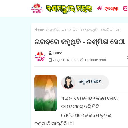
ମୂଳପୃଷ୍ଠା
Home
ରଶ୍ମିତା ସେଠୀ
ଗରବରେ କହୁଥିବି - ରଶ୍ମିତା ସେଠୀ
ଗରବରେ କହୁଥିବି - ରଶ୍ମିତା ସେଠୀ
Editor
August 14, 2023
1 minute read
ରଶ୍ମିତା ସେଠୀ
ଏଇ ମାଟିର କୋଳେ ଜନମ ମୋର
ତା ସେବାରେ ଝରି ଯିବି
ଯେଉଁଠି ଥିଲେବି ଜନମ ଭୂମିର
ଜୟଗୀତି ଗାଉଥିବି ॥୦॥