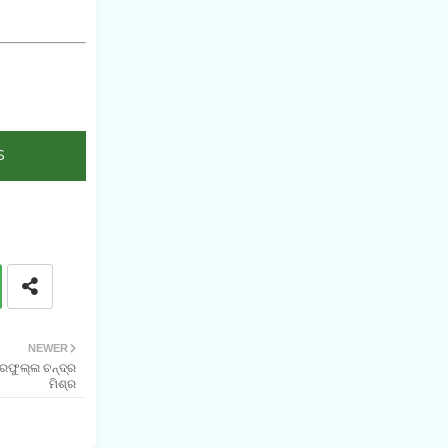
S
NEWER
୍ରଫୁଲ୍ଲ ଚନ୍ଦ୍ର
ମିଶ୍ର