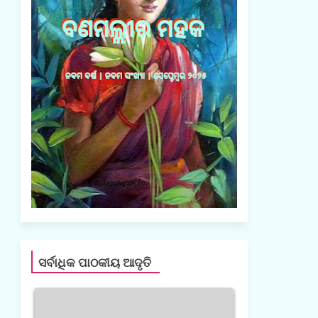
ସର୍ବାଧିକ ପାଠକୀୟ ଆଦୃତି