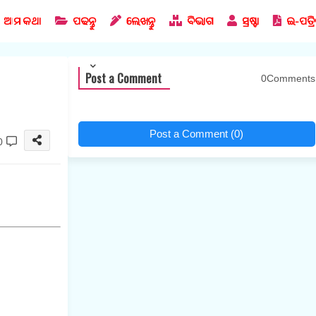
ଆମ କଥା
ପଢନ୍ତୁ
ଲେଖନ୍ତୁ
ବିଭାଗ
ସ୍ରଷ୍ଟା
ଇ-ପତ୍ର
Post a Comment
0Comments
Post a Comment (0)
0