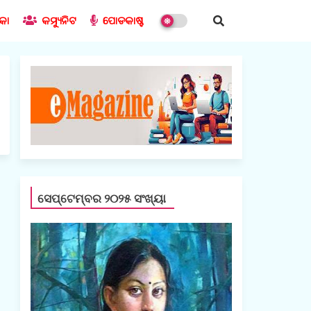
ିକା
କମ୍ୟୁନିଟ
ପୋଡକାଷ୍ଟ
ସେପ୍ଟେମ୍ବର ୨୦୨୫ ସଂଖ୍ୟା