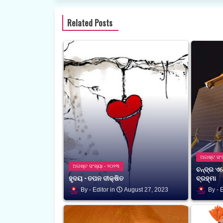
Related Posts
ଅଗଷ୍ଟ ସଂଖ
ଅଗଷ୍ଟ ସଂଖ୍ୟା - ୨୦୨୩
ଚନ୍ଦ୍ର ଏ
ହୃଦୟ - ତପନ ଦୀକ୍ଷିତ
ବ୍ରହ୍ମା
Editor
August 27, 2023
E