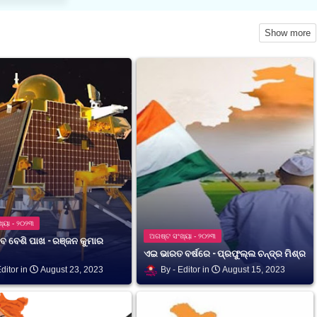
Show more
୍ୟା - ୨୦୨୩
ଅଗଷ୍ଟ ସଂଖ୍ୟା - ୨୦୨୩
ବେ ବେଶି ପାଖ - ରଞ୍ଜନ କୁମାର
ଏଇ ଭାରତ ବର୍ଷରେ - ପ୍ରଫୁଲ୍ଲ ଚନ୍ଦ୍ର ମିଶ୍ର
ditor
August 23, 2023
Editor
August 15, 2023