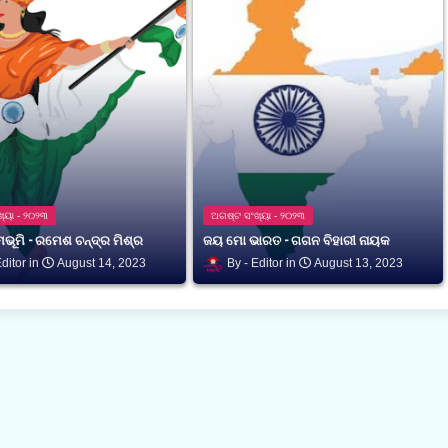
୍ୟା - ୨୦୨୩
ଅଗଷ୍ଟ ସଂଖ୍ୟା - ୨୦୨୩
ମଭୂମି - ରମେଶ ଚନ୍ଦ୍ର ମିଶ୍ର
ଜୟ ମୋ ଭାରତ - ଗଗନ ବିହାରୀ ନାୟକ
ditor
August 14, 2023
Editor
August 13, 2023