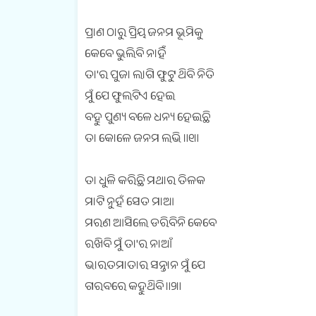
ପ୍ରାଣ ଠାରୁ ପ୍ରିୟ ଜନମ ଭୂମିକୁ
କେବେ ଭୁଲିବି ନାହିଁ
ତା'ର ପୁଜା ଲାଗି ଫୁଟୁ ଥିବି ନିତି
ମୁଁ ଯେ ଫୁଲଟିଏ ହେଇ
ବହୁ ପୁଣ୍ୟ ବଳେ ଧନ୍ୟ ହେଇଛି
ତା କୋଳେ ଜନମ ଲଭି ॥୧॥
ତା ଧୁଳି କରିଛି ମଥାର ତିଳକ
ମାଟି ନୁହଁ ସେତ ମାଆ
ମରଣ ଆସିଲେ ଡରିବିନି କେବେ
ରଖିବି ମୁଁ ତା'ର ନାଆଁ
ଭାରତମାତାର ସନ୍ତାନ ମୁଁ ଯେ
ଗରବରେ କହୁଥିବି ॥୨॥