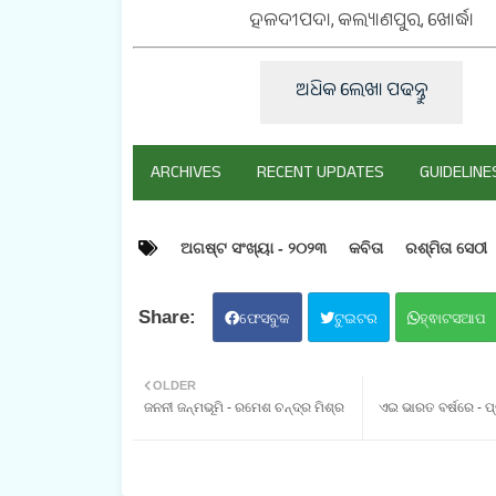
ହଳଦୀପଦା, କଲ୍ୟାଣପୁର, ଖୋର୍ଦ୍ଧା
ଅଧିକ ଲେଖା ପଢନ୍ତୁ
ARCHIVES
RECENT UPDATES
GUIDELINE
ଅଗଷ୍ଟ ସଂଖ୍ୟା - ୨୦୨୩
କବିତା
ରଶ୍ମିତା ସେଠୀ
ଫେସବୁକ
ଟୁଇଟର
ହ୍ଵାଟସଆପ
OLDER
ଜନନୀ ଜନ୍ମଭୂମି - ରମେଶ ଚନ୍ଦ୍ର ମିଶ୍ର
ଏଇ ଭାରତ ବର୍ଷରେ - ପ