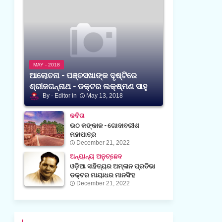
MAY - 2018
ଆଲୋଚନା - ପଞ୍ଚସଖାଙ୍କ ଦୃଷ୍ଟିରେ
ଶ୍ରୀଜଗନ୍ନାଥ - ଡକ୍ଟର ଲକ୍ଷ୍ମଣ ସାହୁ
Editor
May 13, 2018
କବିତା
ଉଠ କଙ୍କାଳ - ଗୋଦାବରୀଶ
ମହାପାତ୍ର
December 21, 2022
ଅନ୍ୟାନ୍ୟ ଅନୁଚ୍ଛେଦ
ଓଡ଼ିଆ ସାହିତ୍ୟର ଅମ୍ଳାନ ପ୍ରତିଭା
ଡକ୍ଟର ମାୟାଧର ମାନସିଂହ
December 21, 2022