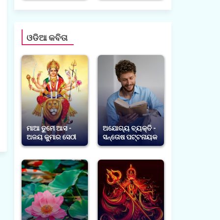
ଓଡିଆ କବିତା
ମାଆ ତୁମେ ଆସ -
ଅଯୋଗ୍ୟ ବ୍ୟକ୍ତି -
ଅଜୟ କୁମାର ସେଠୀ
ସନ୍ତୋଷ ପଟ୍ଟନାୟକ