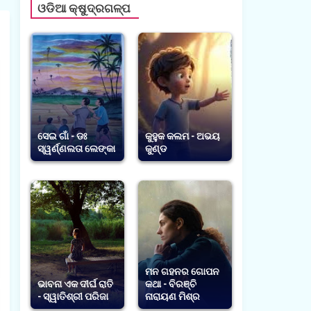
ଓଡିଆ କ୍ଷୁଦ୍ରଗଳ୍ପ
ସେଇ ଗାଁ - ଡଃ
କୁହୁକ କଲମ - ଅଭୟ
ସ୍ୱର୍ଣ୍ଣଲତା ଲେଙ୍କା
କୁଣ୍ଡ
ମନ ଗହନର ଗୋପନ
ଭାବନା ଏକ ଦୀର୍ଘ ରାତି
କଥା - ବିରଞ୍ଚି
- ସ୍ୱାତିଶ୍ରୀ ପରିଜା
ନାରାୟଣ ମିଶ୍ର