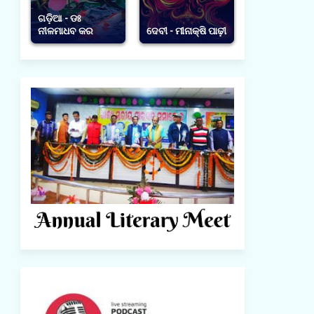
ଗଡ଼ିଆ - ଡଃ
ନୀଳମାଧବ କର
ଦେବୀ - ମୀନାକ୍ଷି ପାଢ଼ୀ