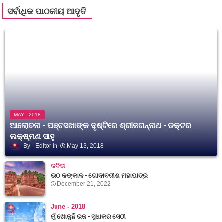
ସର୍ବାଧିକ ପାଠକୀୟ ଆଦୃତି
MAY - 2018
ଆଲୋଚନା - ପଞ୍ଚସଖାଙ୍କ ଦୃଷ୍ଟିରେ ଶ୍ରୀଜଗନ୍ନାଥ - ଡକ୍ଟର
ଲକ୍ଷ୍ମଣ ସାହୁ
Editor
May 13, 2018
କବିତା
ଉଠ କଙ୍କାଳ - ଗୋଦାବରୀଶ ମହାପାତ୍ର
December 21, 2022
June - 2018
ମୁଁ ଖୋଜୁଛି ରଜ - ସୁଧାକର ସେଠୀ