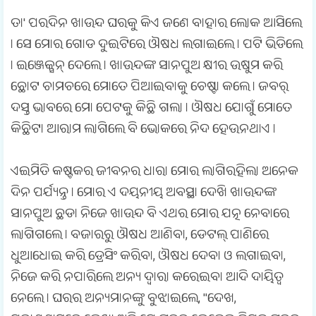
ତା' ପରଦିନ ଖାଉନ୍ଦ ଘରକୁ କିଏ ଜଣେ ବାହାର ଲୋକ ଆସିଲେ
। ସେ ମୋର ଗୋଡ ଦୁଇଟିରେ ଔଷଧ ଲଗାଇଲେ । ପଟି ଭିଡିଲେ
। ଇଞ୍ଜେକ୍ସନ୍ ଦେଲେ । ଖାଉନ୍ଦଙ୍କ ସାନପୁଅ କ୍ଷୀର ଉଷୁମ କରି
ଛୋଟ ଚାମଚରେ ମୋତେ ପିଆଇବାକୁ ଚେଷ୍ଟା କଲେ । ଜବର୍
ଦସ୍ତ ଭାବରେ ମୋ ପେଟକୁ କିଛି ଗଲା । ଔଷଧ ଯୋଗୁଁ ମୋତେ
କିଛିଟା ଆରାମ ଲାଗିଲେ ବି ଭୋକରେ ନିଦ ହେଉନଥାଏ ।
ଏଇମିତି କଷ୍ଟକର ଜୀବନର ଧାରା ମୋର ଲାଗିରହିଲା ଅନେକ
ଦିନ ପର୍ଯ୍ୟନ୍ତ । ମୋର ଏ ଦୟନୀୟ ଅବସ୍ଥା ଦେଖି ଖାଉନ୍ଦଙ୍କ
ସାନପୁଅ ଛଡା ନିଜେ ଖାଉନ୍ଦ ବି ଏଥର ମୋର ଯତ୍ନ ନେବାରେ
ଲାଗିଗଲେ । ବଜାରରୁ ଔଷଧ ଆଣିବା, ଡେଟଲ୍ ପାଣିରେ
ଧୁଆଧୋଇ କରି ଡ୍ରେସିଂ କରିବା, ଔଷଧ ଦେବା ଓ ଲଗାଇବା,
ନିଜେ କରି ନପାରିଲେ ଅନ୍ୟ ଦ୍ଵାରା କରେଇବା ଆଦି ଦାୟିତ୍ୱ
ନେଲେ । ଘରର ଅନ୍ୟମାନଙ୍କୁ ବୁଝାଇଲେ, "ଦେଖ,