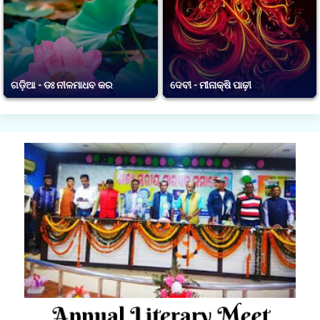
ଗଡ଼ିଆ - ଡଃ ନୀଳମାଧବ କର
ଦେବୀ - ମୀନାକ୍ଷି ପାଢ଼ୀ