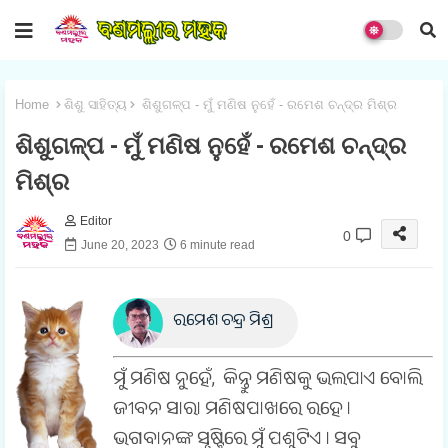
Home
ଶିଶୁ ସାହିତ୍ୟ
ଶିଶୁଗଳ୍ପ - ମୁଁ ମଣିଷ ନୁହେଁ - ରମେଶ ଚନ୍ଦ୍ର ମିଶ୍ର
ଶିଶୁଗଳ୍ପ - ମୁଁ ମଣିଷ ନୁହେଁ - ରମେଶ ଚନ୍ଦ୍ର
ମିଶ୍ର
Editor
0
June 20, 2023
6 minute read
ରମେଶ ଚନ୍ଦ୍ର ମିଶ୍ର
ମୁଁ ମଣିଷ ନୁହେଁ, କିନ୍ତୁ ମଣିଷକୁ ଭଲପାଏ ବୋଲି
ଜୀବନ ସାରା ମଣିଷପାଖରେ ରହେ ।
ଭଗବାନଙ୍କ ସୃଷ୍ଟିରେ ମୁଁ ପଶୁଟିଏ । ସବୁ