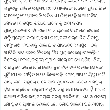
ପୁରାଣଶାସ୍ତ୍ରରେ ଲେଖା ଅଛି ଯେ ଘରର କେତେକ ବିପଦ ଘରର
ଗଛପତ୍ର, ପାଳିତ ପଶୁପକ୍ଷୀ ଆଦି ମାଲିକଙ୍କ ଅନ୍ନରେ ପ୍ରତିପାଳିତ
ଜୀବଜନ୍ତୁଙ୍କ ଉପରେ ବି ପଡିଥାଏ । ଠିକ୍ ସେହି କଥା ଘଟିଲା
ସେଦିନ । ବଡପୁଅ ଉପରେ ଘଟିବାକୁ ଥିବା ବିପଦ
ମୁଣ୍ଡେଇନେଲା ଏ ବିଲେଇ । ରାମାୟଣରେ ବିଭୀଷଣ ଉପରେ
ଶକ୍ତି ପ୍ରୟୋଗ କଲା ରାବଣ । ଶ୍ରୀରାମଙ୍କ ଶରଣାଶ୍ରିତ ଥିବାରୁ
ତାଙ୍କୁ ରକ୍ଷା କରିବାକୁ ଯାଇ ଛାତି ପାତିଦେଲେ ଲକ୍ଷ୍ମଣ । ଠିକ୍
ସେମିତି ଆମ ଘରର ବିପଦକୁ ନିଜ ମୁଣ୍ଡ ଉପରକୁ ନେଇଛି ଏ
ବିଲେଇ । କୋଉ ଜନ୍ମରେ ପୁଅ ପାଖରେ ବୋଧେ ଋଣିଆ ଥିଲା ।
ଏ ଜନ୍ମରେ ନିଜର ଆଗ ଗୋଡ ଦୁଇଟିକୁ ବଳି ପକାଇ ସେ ଋଣ
ଶୁଣିଲା । ତା ଦାୟିତ୍ୱ ସେ ସାରିଦେଇଛି, ଏଥର ଆମ ଦାୟିତ୍ୱ । ଯଦି
ତାର ସେବା ଯତ୍ନରେ ଆମେ ଆଖି ବୁଜିଦେବା, ତେବେ ଏ ସବୁର
ହିସାବ କରୁଥିବା ଅଦୃଶ୍ୟ ଶକ୍ତି ଆମକୁ କ୍ଷମା ଦେବେନାହିଁ ।" ଏଇ
କଥାଟା ପରିବାରର ସମସ୍ତଙ୍କ ମନକୁ ଭେଦିଗଲା । ଏଥର ସମସ୍ତେ
ମୋ ପ୍ରତି ଦୟାଶୀଳ ହୋଇଗଲେ । ମୋର ଖାଇବା ପିଇବାଠାରୁ