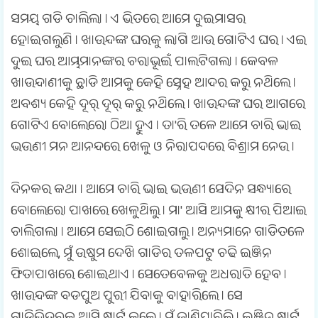
ସମୟ ଗଡି ଚାଲିଲା । ଏ ଭିତରେ ଆମେ ଦୁଇମାସର
ହୋଇଗଲୁଣି । ଖାଉନ୍ଦଙ୍କ ଘରକୁ ଲାଗି ଆଉ ଗୋଟିଏ ଘର । ଏଇ
ଦୁଇ ଘର ଆମ୍ଭମାନଙ୍କର ଚରାଭୂଇଁ ପାଲଟିଗଲା । କେବଳ
ଖାଉନ୍ଦାଣୀକୁ ଛାଡି ଆମକୁ କେହି ସ୍ନେହ ଆଦର କରୁ ନଥିଲେ ।
ଅବଶ୍ୟ କେହି ଦୂର୍ ଦୂର୍ କରୁ ନଥିଲେ । ଖାଉନ୍ଦଙ୍କ ଘର ଆଗରେ
ଗୋଟିଏ ବୋଲେରୋ ଠିଆ ହୁଏ । ତା'ରି ତଳେ ଆମେ ଚାରି ଭାଇ
ଭଉଣୀ ମନ ଆନନ୍ଦରେ ଖେଳୁ ଓ ନିରାପଦରେ ବିଶ୍ରାମ ନେଉ ।
ଦିନକର କଥା । ଆମେ ଚାରି ଭାଇ ଭଉଣୀ ସେଦିନ ସନ୍ଧ୍ୟାରେ
ବୋଲେରୋ ପାଖରେ ଖେଳୁଥିଲୁ । ମା' ଆସି ଆମକୁ କ୍ଷୀର ପିଆଇ
ଚାଲିଗଲା । ଆମେ ସେଇଠି ଶୋଇଗଲୁ । ଅନ୍ୟମାନେ ଗାଡିତଳେ
ଶୋଇଲେ, ମୁଁ ଉଷୁମ ଦେଖି ଗାଡିର ତଳପଟୁ ଚଢି ଇଞ୍ଜିନ
ଫିତାପାଖରେ ଶୋଇଥାଏ । ସେତେବେଳକୁ ଅଧରାତି ହେବ ।
ଖାଉନ୍ଦଙ୍କ ବଡପୁଅ ପୁରୀ ଯିବାକୁ ବାହାରିଲେ । ସେ