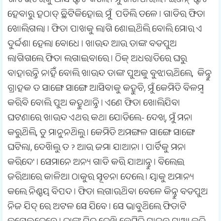
ଗାଡିଭିତରକୁ ଆସି ଷ୍ଟାର୍ଟ କଲେ । ମୁଁ ଜାଣିପାରିଲି । ଇଞ୍ଜିନ୍ ଷ୍ଟାର୍ଟ
ହେବାରୁ ହଠାତ୍ ଛିଟିକିହୋଇ ମୁଁ ପଡିଲି ତଳେ । ଗାଡିର ଫିତା
ଖୋଲିଗଲା । ଫିତା ପାଖକୁ ଲାଗି ଶୋଇଥିଲି ବୋଲି ମୋର ଏ
ଦୁର୍ଦ୍ଦଶା ହେଲା ବୋଧେ । ଖାଉନ୍ଦ ଆଉ ତାଙ୍କ ବଡପୁଅ
ଲାଗିଗଲେ ଫିତା ଲଗାଇବାରେ । ଠିକ୍ ଅଧରାତିରେ ଘରୁ
ବାହାରନ୍ତି ନାହିଁ ବୋଲି ଖାଉନ୍ଦ ତାଙ୍କ ପୁଅକୁ ବୁଝାଉଥିଲେ, କିନ୍ତୁ
ଗ୍ରାହକ ତ ସାଙ୍ଗେ ସାଙ୍ଗେ ଆସିବାକୁ କହୁଚି, ମୁଁ କେମିତି ବିଳମ୍ବ
କରିବି ବୋଲି ପୁଅ କହୁଥାନ୍ତି । ଏଣେ ଫିତା ଖୋଲିଯିବା
ଘଟଣାରେ ଖାଉନ୍ଦ ଏଥର କଥା ଯୋଡିଲେ- ଦେଖ୍, ମୁଁ ମନା
କରୁଥିଲି, ତୁ ମାନୁନଥିଲୁ । କେମିତି ଅମଙ୍ଗଳ ସାଙ୍ଗେ ସାଙ୍ଗେ
ଘଟିଲା, ଦେଖିଲୁ ତ ? ଆଉ ଜମା ଯାଆନା । ପାର୍ଟିକୁ ମନା
କରିଦେ' । ସେମାନେ ଅନ୍ୟ ଗାଡି କରି ଯାଆନ୍ତୁ । ବିଲେଇ
ଜରିଆରେ କାଳିଆ ଠାକୁର ସୂଚନା ଦେଲେ । ୟାକୁ ଅମାନ୍ୟ
କଲେ ନିଶ୍ଚୟ ବିପଦ । ଫିତା ଲଗାଉଥିବା ବେଳେ କିନ୍ତୁ ବଡପୁଅ
ନିଜ ଯିଦ୍ ରେ ଅଟଳ ସେ ଯିବେ । ସେ ଭାବୁଥିଲେ ଫିତାଟି