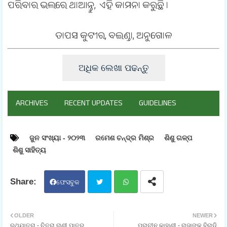
ପରିବାର ଭଲରେ ଥାଆନ୍ତୁ, ଏହି କାମନା କରୁଛି ।
ତାପସ କୁଟୀର, ବଇଣ୍ଡା, ଅନୁଗୋଳ
ଅଧିକ ଲେଖା ପଢନ୍ତୁ
ARCHIVES
RECENT UPDATES
GUIDELINES
ଜୁନ ସଂଖ୍ୟା - ୨୦୨୩
ରମେଶ ଚନ୍ଦ୍ର ମିଶ୍ର
ଶିଶୁ ଗଳ୍ପ
ଶିଶୁ ସାହିତ୍ୟ
ଫେସବୁକ
ଟୁଇ
ହ୍ଵା
OLDER
NEWER
ରଥଯାତ୍ରା - ଚିତ୍ରା ରାଣୀ ପାତ୍ର
ପ୍ରାଚୀନ କାହାଣୀ - ରାଜାଙ୍କ ବିରାଡି