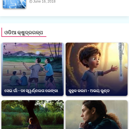
June 16, 2018
ଓଡିଆ କ୍ଷୁଦ୍ରଗଳ୍ପ
ସେଇ ଗାଁ - ଡଃ ସ୍ୱର୍ଣ୍ଣଲତା ଲେଙ୍କା
କୁହୁକ କଲମ - ଅଭୟ କୁଣ୍ଡ