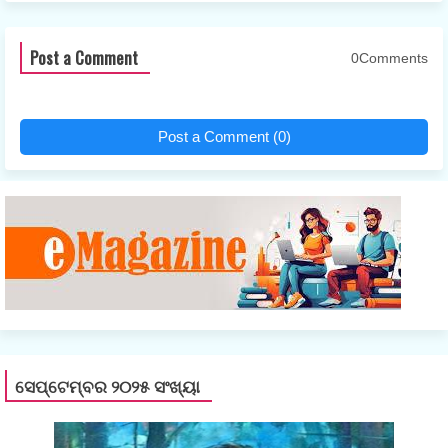
Post a Comment
0Comments
Post a Comment (0)
ସେପ୍ଟେମ୍ବର ୨୦୨୫ ସଂଖ୍ୟା