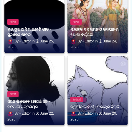
କବିତା
କବିତା
ମଉସୁମୀ ଆସି ଗାଇଲାଣି ଗୀତ -
ସୀତାଙ୍କ ବନ ଗମନ ଓ ଉଦ୍ୟାନର
ସୁରଞ୍ଜନ ପାତ୍ର
ଶୋଭା ବର୍ଣ୍ଣନା
Editor
June 25,
Editor
June 24,
2023
2023
କବିତା
କାହାଣୀ
ସପନ କି କେବେ ହୋଇଛି ସତ -
ବନମାଳା ପଟ୍ଟନାୟକ
ପ୍ରାଚୀନ କାହାଣୀ - ରାଜାଙ୍କ ବିରାଡି
Editor
June 22,
Editor
June 20,
2023
2023