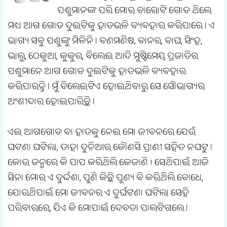
ପଶୁମାନଙ୍କ ପରି ମୋର ଚାରୋଟି ଗୋଡ ଥିଲେ
ମଧ୍ୟ ଆଗ ଗୋଡ ଦୁଇଟିକୁ ହାତଭଳି ବ୍ୟବହାର କରିପାରେ । ଏ
ଭାଗ୍ୟ ସବୁ ପଶୁଙ୍କୁ ମିଳିନି । ବଣମଣିଷ, ବାନର, ବାଘ, ସିଂହ,
ଭାଲୁ, ଠେକୁଆ, କୁକୁର, ବିଲେଇ ଆଦି ମୁଷ୍ଟିମେୟ ପ୍ରଜାତିର
ପଶୁମାନେ ଆଗ ଗୋଡ ଦୁଇଟିକୁ ହାତଭଳି ବ୍ୟବହାର
କରିପାରନ୍ତି । ମୁଁ ବିଲେଇଟିଏ ହୋଇଥିବାରୁ ସେ ସୌଭାଗ୍ୟର
ଅଂଶୀଦାର ହୋଇପାରିଛି ।
ଏଇ ଆଗଗୋଡ ବା ହାତକୁ ନେଇ ମୋ ଜୀବନରେ ଯେଉଁ
ଘଟଣା ଘଟିଲା, ତାହା ଦୁନିଆର କୌଣସି ପ୍ରାଣୀ ସହିତ ନଘଟୁ ।
କୋଉ ଜନ୍ମରେ କି ପାପ କରିଥିଲି କେଜାଣି ! ସେଥିପାଇଁ ଆଜି
ସିନା ମୋର ଏ ଦୁର୍ଦ୍ଦଶା, ପୁଣି କିଛି ପୁଣ୍ୟ ବି କରିଥିଲି ବୋଧେ,
ଯୋଉଥିପାଇଁ ମୋ ଜୀବନର ଏ ଦୁର୍ଘଟଣା ଘଟିଲା ସେହି
ପରିବାରରେ, ଯିଏ କି ମୋପାଇଁ ଦେବତା ପାଲଟିଗଲେ ।