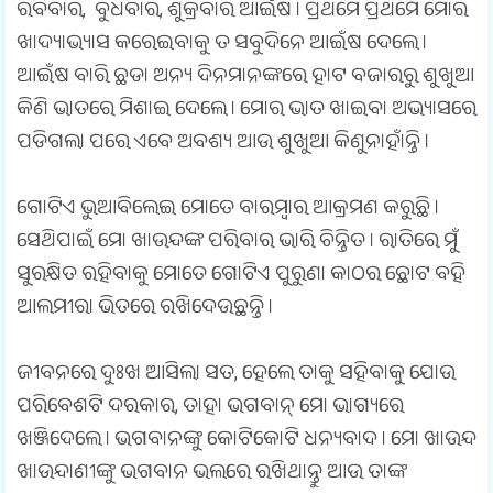
ରବିବାର, ବୁଧବାର, ଶୁକ୍ରବାର ଆଇଁଷ । ପ୍ରଥମେ ପ୍ରଥମେ ମୋର
ଖାଦ୍ୟାଭ୍ୟାସ କରେଇବାକୁ ତ ସବୁଦିନେ ଆଇଁଷ ଦେଲେ ।
ଆଇଁଷ ବାରି ଛଡା ଅନ୍ୟ ଦିନମାନଙ୍କରେ ହାଟ ବଜାରରୁ ଶୁଖୁଆ
କିଣି ଭାତରେ ମିଶାଇ ଦେଲେ । ମୋର ଭାତ ଖାଇବା ଅଭ୍ୟାସରେ
ପଡିଗଲା ପରେ ଏବେ ଅବଶ୍ୟ ଆଉ ଶୁଖୁଆ କିଣୁନାହାଁନ୍ତି ।
ଗୋଟିଏ ଭୁଆବିଲେଇ ମୋତେ ବାରମ୍ବାର ଆକ୍ରମଣ କରୁଛି ।
ସେଥିପାଇଁ ମୋ ଖାଉନ୍ଦଙ୍କ ପରିବାର ଭାରି ଚିନ୍ତିତ । ରାତିରେ ମୁଁ
ସୁରକ୍ଷିତ ରହିବାକୁ ମୋତେ ଗୋଟିଏ ପୁରୁଣା କାଠର ଛୋଟ ବହି
ଆଲମୀରା ଭିତରେ ରଖିଦେଉଛନ୍ତି ।
ଜୀବନରେ ଦୁଃଖ ଆସିଲା ସତ, ହେଲେ ତାକୁ ସହିବାକୁ ଯୋଉ
ପରିବେଶଟି ଦରକାର, ତାହା ଭଗବାନ୍ ମୋ ଭାଗ୍ୟରେ
ଖଞ୍ଜିଦେଲେ । ଭଗବାନଙ୍କୁ କୋଟିକୋଟି ଧନ୍ୟବାଦ । ମୋ ଖାଉନ୍ଦ
ଖାଉନ୍ଦାଣୀଙ୍କୁ ଭଗବାନ ଭଲରେ ରଖିଥାନ୍ତୁ ଆଉ ତାଙ୍କ