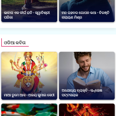
ଭାବନା ଏକ ଦୀର୍ଘ ରାତି - ସ୍ୱାତିଶ୍ରୀ
ମନ ଗହନର ଗୋପନ କଥା - ବିରଞ୍ଚି
ପରିଜା
ନାରାୟଣ ମିଶ୍ର
ଓଡିଆ କବିତା
ଅଯୋଗ୍ୟ ବ୍ୟକ୍ତି - ସନ୍ତୋଷ
ମାଆ ତୁମେ ଆସ - ଅଜୟ କୁମାର ସେଠୀ
ପଟ୍ଟନାୟକ