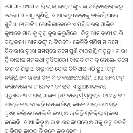
ମୋ ମାଆ ଆମ ଚାରି ଭାଇ ଭଉଣୀଙ୍କୁ ଏଇ ପରିବାରରେ ଜନ୍ମ
ଦେଲା । ମାଆଠୁ ଶୁଣିଛି, ମାଆ ଜନ୍ମ ଦେବାକୁ ତାଙ୍କରି ଘରେ
ସୁବିଧା ଜାଗାଟିଏ ଖୋଜିଲାବେଳେ ଏ ପରିବାରର ମାଲିକ
କୁଆଡେ ମାଆକୁ ଦୂର୍ ଦୂର୍ କରୁଥିଲେ । କିନ୍ତୁ ଖାଉନ୍ଦାଣୀ ଭାରି
ଦୟାବତୀ । ଖାଉନ୍ଦଙ୍କୁ ପାଟିକଲେ- କେମିତି ମଣିଷ ମ ତମେ !
ବିଚାରୀର ଦୁଃଖ ସମୟରେ ତମେ ପୁଣି କାଠଗଣ୍ଡି ଲଦୁଛ ? ନାରୀ
ହିଁ ନାରୀର ମନକଥା ବୁଝିପାରେ । ଖାଉନ୍ଦ ଜବାବ୍ ଦେଲେ- ତମେ
କ'ଣ ଜାଣିଛ ଆଗରୁ ଏଇ ଯୋଉ ତିନି ଥର ଏଠି ଛୁଆ ଜନ୍ମ
କରିଛି, କୋଉ ଗୋଟିକୁ ବି ତ ବଞ୍ଚେଇପାରିନି, ଆଉ ଖାଲି ଜନ୍ମ
କରିଦେଲେ କ'ଣ ହେବ ? ତା' ଛଡା ଏ ଛୁଆମାନଙ୍କର
ମୃତ୍ୟୁଦୋଷ ଏ ଘର ମାଲିକ ହିସାବରେ ମୁଁ ମୁଣ୍ଡଉଚି, ଜାଣିଛ ଟି ?
ଖାଉନ୍ଦ କଥାଟା କହି ଦେଲେ ସିନା, କାଳେ ଖାଉନ୍ଦାଣୀ ମନ
ଦୁଃଖ କରିବେ ବୋଲି କି କ'ଣ, ଆଉ କିଛି ପ୍ରତିକ୍ରିୟା ପ୍ରକାଶ
କଲେନି । ମାଆ କିନ୍ତୁ ଆଉ ଖାଉନ୍ଦଙ୍କ ଘରେ ଆମକୁ ଜନ୍ମ ନକରି
ବାଡିପଛ କାଠଭାଡି ତଳେ ଜନ୍ମ ଦେଲା ।