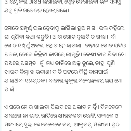
ଆରମ୍ଭ କରି ଔଷଧ ଲଗାଇବା, ସ୍ନେହ ଦେଖାଇବା ଭଳି ସମସ୍ତ
ଯତ୍ନ ପ୍ରତି ସଚେତନ ହୋଇଗଲେ ।
ମୋତେ ସମ୍ପୂର୍ଣ୍ଣ ଭଲ ହେବାକୁ ଲାଗିଲା ଛଅ ମାସ । ଭଲ କହିଲେ
ଘା ଶୁଣିବା କଥା କହୁଚି । ଆଗ ଗୋଡ ଦୁଇଟି ତ ଗଲା । ବାଁ
ଗୋଡ ସମ୍ପୂର୍ଣ୍ଣ ଅଚଳ, ଛୋଟ ହୋଇଗଲା । ଡାହାଣ ଗୋଡ ଯଦିଓ
ଅଚଳ, ତେବେ କିଛିଟା କାମରେ ଲାଗୁଛି । ବେଶୀ ବାଟ ଯିବା ମୋ
ପକ୍ଷରେ ଅସମ୍ଭବ । ମୁଁ ମଧ୍ୟ ବାଡିରେ ଅଳ୍ପ ବୁଲେ, ତାହା ପୁଣି
ଖାଉନ୍ଦ କିମ୍ବା ଖାଉନ୍ଦାଣୀ ବାଡି ପଟରେ କିଛି କାମପାଇଁ
ଯାଇଥିବା ସମୟତକ । ବାହାର କୁକୁର ବିଲେଇଙ୍କର ଭୟ ମୋ
ପାଇଁ ।
ଏ ଘରେ ମୋର ଖାଇବା ପିଇବାରେ ଅଭାବ ନାହିଁ । ଦିନବେଳେ
କ୍ଷୀରଗୋଳା ଭାତ, ରାତିରେ କ୍ଷୀରଚକଟା ରୋଟି, ସକାଳେ ଓ
ସନ୍ଧ୍ୟାରେ ମୁଢି, କେବେକେବେ ବରା, ଆଳୁଚପ୍, ସିଙ୍ଗଡା । ପ୍ରତି