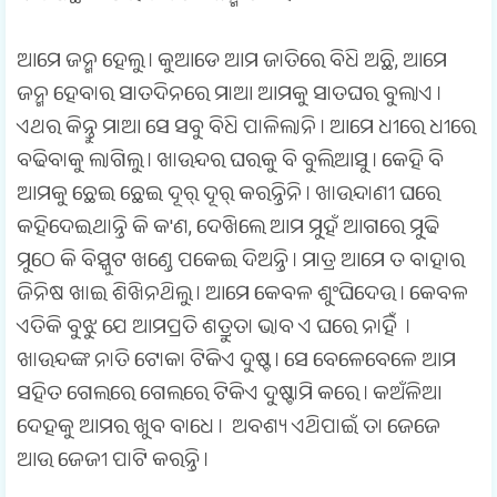
ଆମେ ଜନ୍ମ ହେଲୁ । କୁଆଡେ ଆମ ଜାତିରେ ବିଧି ଅଛି, ଆମେ
ଜନ୍ମ ହେବାର ସାତଦିନରେ ମାଆ ଆମକୁ ସାତଘର ବୁଲାଏ ।
ଏଥର କିନ୍ତୁ ମାଆ ସେ ସବୁ ବିଧି ପାଳିଲାନି । ଆମେ ଧୀରେ ଧୀରେ
ବଢିବାକୁ ଲାଗିଲୁ । ଖାଉନ୍ଦର ଘରକୁ ବି ବୁଲିଆସୁ । କେହି ବି
ଆମକୁ ଛେଇ ଛେଇ ଦୂର୍ ଦୂର୍ କରନ୍ତିନି । ଖାଉନ୍ଦାଣୀ ଘରେ
କହିଦେଇଥାନ୍ତି କି କ'ଣ, ଦେଖିଲେ ଆମ ମୁହଁ ଆଗରେ ମୁଢି
ମୁଠେ କି ବିସ୍କୁଟ ଖଣ୍ଡେ ପକେଇ ଦିଅନ୍ତି । ମାତ୍ର ଆମେ ତ ବାହାର
ଜିନିଷ ଖାଇ ଶିଖିନଥିଲୁ । ଆମେ କେବଳ ଶୁଂଘିଦେଉ । କେବଳ
ଏତିକି ବୁଝୁ ଯେ ଆମପ୍ରତି ଶତ୍ରୁତା ଭାବ ଏ ଘରେ ନାହିଁ ।
ଖାଉନ୍ଦଙ୍କ ନାତି ଟୋକା ଟିକିଏ ଦୁଷ୍ଟ । ସେ ବେଳେବେଳେ ଆମ
ସହିତ ଗେଲରେ ଗେଲରେ ଟିକିଏ ଦୁଷ୍ଟାମି କରେ । କଅଁଳିଆ
ଦେହକୁ ଆମର ଖୁବ ବାଧେ । ଅବଶ୍ୟ ଏଥିପାଇଁ ତା ଜେଜେ
ଆଉ ଜେଜୀ ପାଟି କରନ୍ତି ।