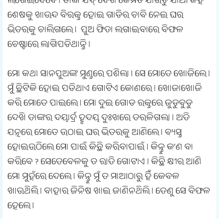
ଲଗେଇଦେବେ । ତାଙ୍କ ଯିଦ୍ ଦେଖି କେମିତି ଯାଉଚୁ ଯାଆ କହି
ଶେଷକୁ ଖାଉନ୍ଦ ବିରକ୍ତ ହୋଇ ଗାଡିର ଚାବି ନେଇ ଘର
ଭିତରକୁ ଚାଲିଗଲେ । ପୁଅ ଫିତା ଲଗାଇବାରେ ବିଫଳ
ଚେଷ୍ଟାରେ ଲାଗିପଡିଥାନ୍ତି ।
ମୋ କଥା ସାନପୁଅଙ୍କ ମୁଣ୍ଡରେ ପଶିଲା । ସେ ମୋତେ ଖୋଜିଲେ ।
ମୁଁ ଛିଟିକି ହୋଇ ପଡିଥାଏ ଗୋଟିଏ କୋଣରେ । ଖୋଜାଖୋଜି
କରି ମୋତେ ପାଇଲେ । ମୋ ଦୁଇ ଗୋଡ ରକ୍ତରେ ଜୁଡୁବୁଡୁ
ଦେଖି ତାଙ୍କର ଦୟାର୍ଦ୍ର ହୃଦୟ ଦୁଃଖରେ ତରଳିଗଲା । ଅତି
ଯତ୍ନରେ ମୋତେ ଉଠାଇ ଘର ଭିତରକୁ ଆଣିଲେ । ବ୍ୟସ୍ତ
ହୋଇଉଠିଲେ ମୋ ପାଇଁ କିଛି କରିବାପାଇଁ । କିନ୍ତୁ କ'ଣ ବା
କରିବେ ? ସେତେବେଳକୁ ତ ରାତି ଗୋଟାଏ । କିଛି କ୍ଷୀର ଆଣି
ମୋ ମୁହଁରେ ଦେଲେ । କିନ୍ତୁ ମୁଁ ତ ମାଆଠାରୁ ହିଁ କେବଳ
ଖାଉଥିଲି । ବାହାର ଜିନିଷ ଖାଇ ଜାଣିନଥିଲି । ତେଣୁ ସେ ବିଫଳ
ହେଲେ ।