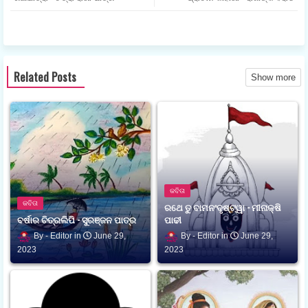
ଟର
ଟସ
ଆପ
Related Posts
Show more
କବିତା
କବିତା
ରଥେ ତୁ ବାମନଂଦୃଷ୍ଟ୍ୱା - ମୀନାକ୍ଷି
ବର୍ଷାର ଚିତ୍ରଲିପି - ସୁରଞ୍ଜନ ପାତ୍ର
ପାଢୀ
Editor
June 29,
Editor
June 29,
2023
2023