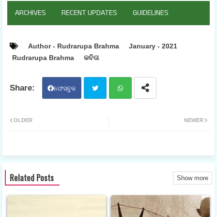
ARCHIVES
RECENT UPDATES
GUIDELINES
Author - Rudrarupa Brahma
January - 2021
Rudrarupa Brahma
କବିତା
ଫେସବୁକ
ଟୁଇ
ହ୍ଵା
OLDER
NEWER
ଟର
ଟସ
ଆପ
Related Posts
Show more