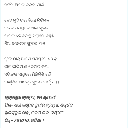
ସର୍ବଦା ଅମଳ କରିବା ପାଇଁ ।।
ଦେହ ମୁହଁ ତାର ଦିଶେ ନିରିମଳ
ପତର ମଧ୍ୟରେ ଥାଇ ସୁଢଳ ।
ପାଖର ଲୋକଙ୍କୁ ସରାଗେ କହୁଛି
ନିଅ ବନେଇବ ସୁଂଦର ମାଳ ।।
ଫୁଲ ଠାରୁ ଆମେ ସମସ୍ତେ ଶିଖିବା
ଦାନ କାଲିଆଣ ସେବାର କଥା ।
ସଭିଙ୍କ ସାଥିରେ ମିଳିମିଶି ରହି
ବାଣ୍ଟିବା ଆନନ୍ଦ ସୁଂଦର ବାର୍ତ୍ତା ।।
ରୁଦ୍ରରୂପା ଵ୍ରହ୍ମା, ୫ମ ଶ୍ରେଣୀ
ପିତା- ଶ୍ରୀ ରଞ୍ଜନ କୁମାର ଵ୍ରହ୍ମା, ଶିକ୍ଷକ
ହାଇସ୍କୁଲ ସାହି , ଚିକିଟୀ ଗଡ଼, ଗଞ୍ଜାମ
ପିନ୍ - 761010, ଓଡିଶା ।