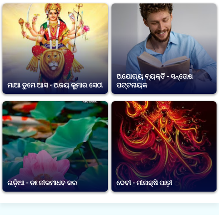
ଅଯୋଗ୍ୟ ବ୍ୟକ୍ତି - ସନ୍ତୋଷ
ମାଆ ତୁମେ ଆସ - ଅଜୟ କୁମାର ସେଠୀ
ପଟ୍ଟନାୟକ
ଗଡ଼ିଆ - ଡଃ ନୀଳମାଧବ କର
ଦେବୀ - ମୀନାକ୍ଷି ପାଢ଼ୀ