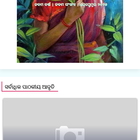
ସର୍ବାଧିକ ପାଠକୀୟ ଆଦୃତି