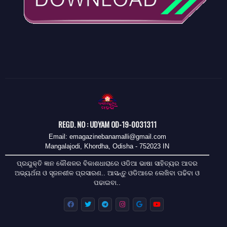
REGD. NO : UDYAM OD-19-0031311
Email: emagazinebanamalli@gmail.com
Mangalajodi, Khordha, Odisha - 752023 IN
ପ୍ରଯୁକ୍ତି ଜ୍ଞାନ କୌଶଳର ବିକାଶଧାରାରେ ଓଡିଆ ଭାଷା ସାହିତ୍ୟର ଆଦର
ଅଭ୍ୟର୍ଥନା ଓ ସୃଜନଶୀଳ ପ୍ରସାରଣ.. ଆସନ୍ତୁ ଓଡିଆରେ ଲେଖିବା ପଢିବା ଓ
ପଢାଇବା..