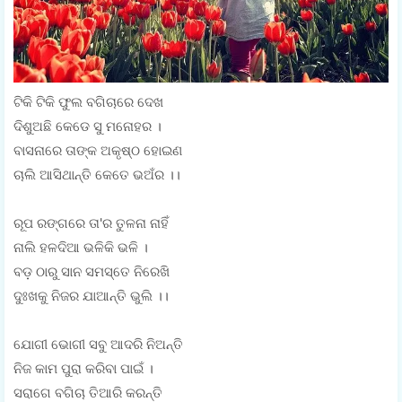
ଟିକି ଟିକି ଫୁଲ ବଗିଚାରେ ଦେଖ
ଦିଶୁଅଛି କେଡେ ସୁ ମନୋହର ।
ବାସନାରେ ତାଙ୍କ ଅକୃଷ୍ଠ ହୋଇଣ
ଚାଲି ଆସିଥାନ୍ତି କେତେ ଭଅଁର ।।
ରୂପ ରଙ୍ଗରେ ତା'ର ତୁଳନା ନାହିଁ
ନାଲି ହଳଦିଆ ଭଳିକି ଭଳି ।
ବଡ଼ ଠାରୁ ସାନ ସମସ୍ତେ ନିରେଖି
ଦୁଃଖକୁ ନିଜର ଯାଆନ୍ତି ଭୁଲି ।।
ଯୋଗୀ ଭୋଗୀ ସବୁ ଆଦରି ନିଅନ୍ତି
ନିଜ କାମ ପୁରା କରିବା ପାଇଁ ।
ସରାଗେ ବଗିଚା ତିଆରି କରନ୍ତି