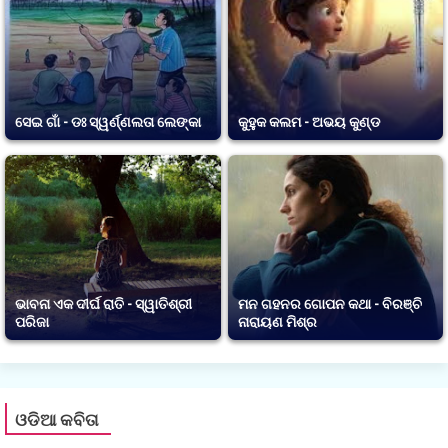
ସେଇ ଗାଁ - ଡଃ ସ୍ୱର୍ଣ୍ଣଲତା ଲେଙ୍କା
କୁହୁକ କଲମ - ଅଭୟ କୁଣ୍ଡ
ଭାବନା ଏକ ଦୀର୍ଘ ରାତି - ସ୍ୱାତିଶ୍ରୀ
ମନ ଗହନର ଗୋପନ କଥା - ବିରଞ୍ଚି
ପରିଜା
ନାରାୟଣ ମିଶ୍ର
ଓଡିଆ କବିତା