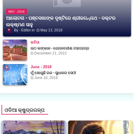
MAY - 2018
ଆଲୋଚନା - ପଞ୍ଚସଖାଙ୍କ ଦୃଷ୍ଟିରେ ଶ୍ରୀଜଗନ୍ନାଥ - ଡକ୍ଟର
ଲକ୍ଷ୍ମଣ ସାହୁ
Editor
May 13, 2018
କବିତା
ଉଠ କଙ୍କାଳ - ଗୋଦାବରୀଶ ମହାପାତ୍ର
December 21, 2022
June - 2018
ମୁଁ ଖୋଜୁଛି ରଜ - ସୁଧାକର ସେଠୀ
June 16, 2018
ଓଡିଆ କ୍ଷୁଦ୍ରଗଳ୍ପ