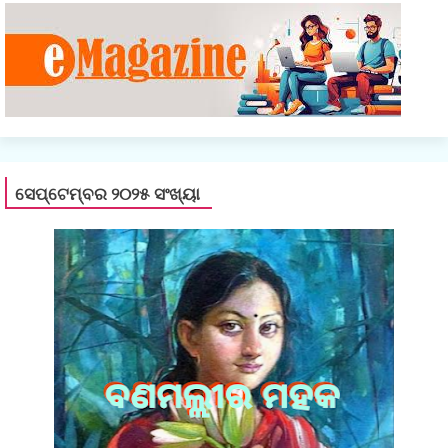
ସେପ୍ଟେମ୍ବର ୨୦୨୫ ସଂଖ୍ୟା