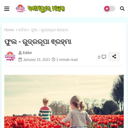
Home
କବିତା
ଫୁଲ - ରୁଦ୍ରରୂପା ଵ୍ରହ୍ମା
ଫୁଲ - ରୁଦ୍ରରୂପା ଵ୍ରହ୍ମା
Editor
0
January 15, 2021
1 minute read