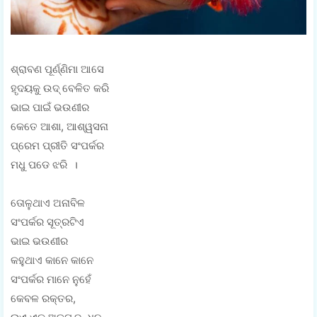
ଶ୍ରାବଣ ପୂର୍ଣ୍ଣିମା ଆସେ
ହୃଦୟକୁ ଉଦ୍ ବେଳିତ କରି
ଭାଇ ପାଇଁ ଭଉଣୀର
କେତେ ଆଶା, ଆଶ୍ୱସନା
ପ୍ରେମ ପ୍ରୀତି ସଂପର୍କର
ମଧୁ ପଡେ ଝରି ।
ତୋଳୁଥାଏ ଅନାବିଳ
ସଂପର୍କର ସୂତ୍ରଟିଏ
ଭାଇ ଭଉଣୀର
କହୁଥାଏ କାନେ କାନେ
ସଂପର୍କର ମାନେ ନୁହେଁ
କେବଳ ରକ୍ତର,