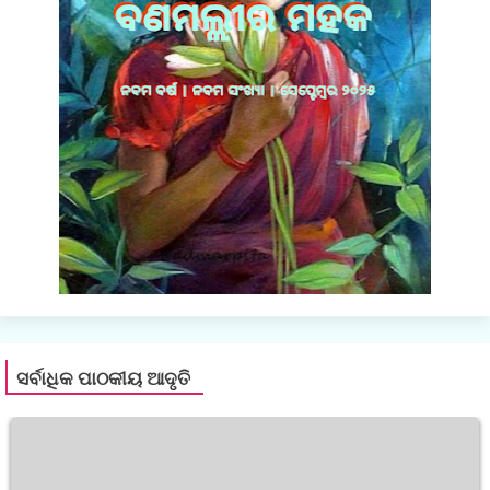
ସର୍ବାଧିକ ପାଠକୀୟ ଆଦୃତି