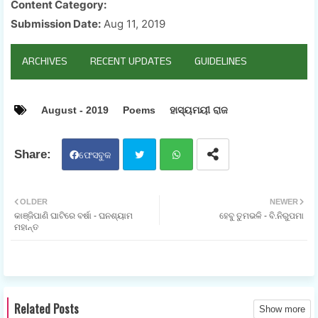
Content Category:
Submission Date:
Aug 11, 2019
ARCHIVES
RECENT UPDATES
GUIDELINES
August - 2019
Poems
ହାସ୍ୟମୟୀ ରାଜ
ଫେସବୁକ
ଟୁଇ
ହ୍ଵା
OLDER
NEWER
କାଞ୍ଜିପାଣି ଘାଟିରେ ବର୍ଷା - ଘନଶ୍ୟାମ
ହେବୁ ତୁମଭଳି - ବି.ନିରୁପମା
ଟର
ଟସ
ମହାନ୍ତ
ଆପ
Related Posts
Show more