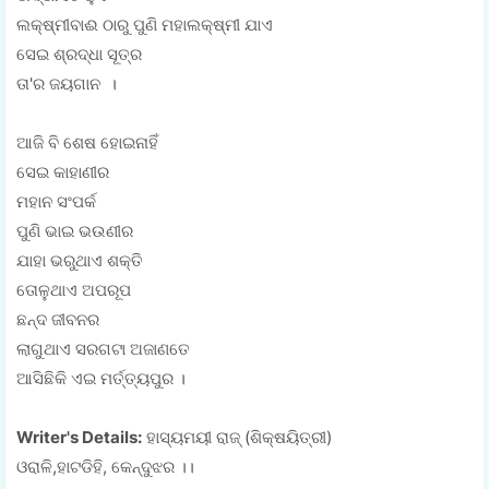
ଲକ୍ଷ୍ମୀବାଈ ଠାରୁ ପୁଣି ମହାଲକ୍ଷ୍ମୀ ଯାଏ
ସେଇ ଶ୍ରଦ୍ଧା ସୂତ୍ର
ତା'ର ଜୟଗାନ ।
ଆଜି ବି ଶେଷ ହୋଇନାହିଁ
ସେଇ କାହାଣୀର
ମହାନ ସଂପର୍କ
ପୁଣି ଭାଇ ଭଉଣୀର
ଯାହା ଭରୁଥାଏ ଶକ୍ତି
ତୋଳୁଥାଏ ଅପରୂପ
ଛନ୍ଦ ଜୀବନର
ଲାଗୁଥାଏ ସରଗଟା ଅଜାଣତେ
ଆସିଛିକି ଏଇ ମର୍ତ୍ତ୍ୟପୁର ।
Writer's Details:
ହାସ୍ୟମୟୀ ରାଜ୍ (ଶିକ୍ଷୟିତ୍ରୀ)
ଓରାଳି,ହାଟଡିହି, କେନ୍ଦୁଝର ।।