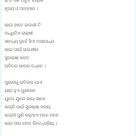
ଇଏ ଏକ ଅତୁଟ ବନ୍ଧନ
ହୃଦୟ ଓ ଆତ୍ମାର ।
ଭାଇ ହାତେ ଭଉଣୀ ଟି
ବାନ୍ଧିଦିଏ ରାକ୍ଷୀ
ସାମନ୍ୟ ନୁହେଁ ସିଏ ଅସାମାନ୍ଯ
ଭାଇ ପାଇଁ ଭଉଣୀର
ସୁରକ୍ଷା କବଚ
ପବିତ୍ର ଭାବର ବନ୍ଧନ ।
ପୁରାଣରୁ ଇତିହାସ ଯାଏ
ଯାର ହୁଏ ଗୁଣଗାନ
ଯୁଗେ ଯୁଗେ ଭାଇ ସାଜେ
ଭଗ୍ନି ପାଇଁ ସୁରକ୍ଷା ବଳୟ
ଭଗ୍ନୀ ପୁଣି କହୁଥାଏ ମନେ ମନେ
ଭାଇ ତାର ହେଉ ଜିତେନ୍ଦ୍ରିୟ ।