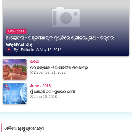
MAY - 2018
ଆଲୋଚନା - ପଞ୍ଚସଖାଙ୍କ ଦୃଷ୍ଟିରେ ଶ୍ରୀଜଗନ୍ନାଥ - ଡକ୍ଟର
ଲକ୍ଷ୍ମଣ ସାହୁ
Editor
May 13, 2018
କବିତା
ଉଠ କଙ୍କାଳ - ଗୋଦାବରୀଶ ମହାପାତ୍ର
December 21, 2022
June - 2018
ମୁଁ ଖୋଜୁଛି ରଜ - ସୁଧାକର ସେଠୀ
June 16, 2018
ଓଡିଆ କ୍ଷୁଦ୍ରଗଳ୍ପ