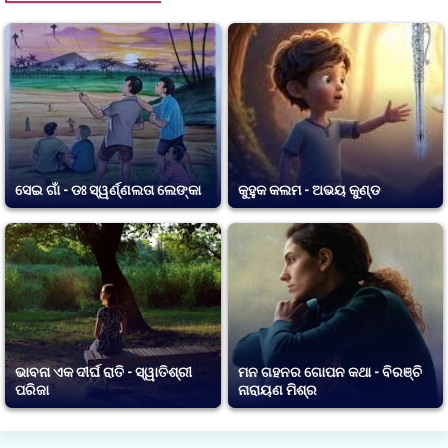
ସେଇ ଗାଁ - ଡଃ ସ୍ୱର୍ଣ୍ଣଲତା ଲେଙ୍କା
କୁହୁକ କଲମ - ଅଭୟ କୁଣ୍ଡ
ଭାବନା ଏକ ଦୀର୍ଘ ରାତି - ସ୍ୱାତିଶ୍ରୀ
ମନ ଗହନର ଗୋପନ କଥା - ବିରଞ୍ଚି
ପରିଜା
ନାରାୟଣ ମିଶ୍ର