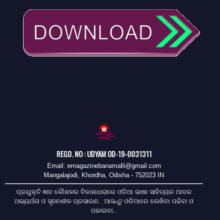
REGD. NO : UDYAM OD-19-0031311
Email: emagazinebanamalli@gmail.com
Mangalajodi, Khordha, Odisha - 752023 IN
ପ୍ରଯୁକ୍ତି ଜ୍ଞାନ କୌଶଳର ବିକାଶଧାରାରେ ଓଡିଆ ଭାଷା ସାହିତ୍ୟର ଆଦର
ଅଭ୍ୟର୍ଥନା ଓ ସୃଜନଶୀଳ ପ୍ରସାରଣ.. ଆସନ୍ତୁ ଓଡିଆରେ ଲେଖିବା ପଢିବା ଓ
ପଢାଇବା..