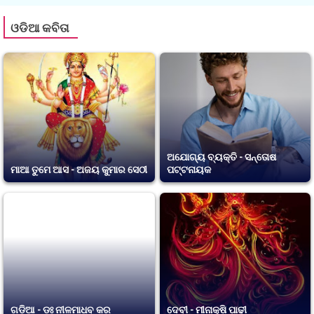
ଓଡିଆ କବିତା
ଅଯୋଗ୍ୟ ବ୍ୟକ୍ତି - ସନ୍ତୋଷ
ମାଆ ତୁମେ ଆସ - ଅଜୟ କୁମାର ସେଠୀ
ପଟ୍ଟନାୟକ
ଗଡ଼ିଆ - ଡଃ ନୀଳମାଧବ କର
ଦେବୀ - ମୀନାକ୍ଷି ପାଢ଼ୀ