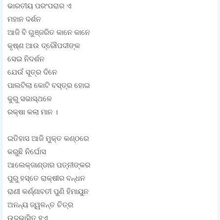
ଭାରତୀୟ ପରଂପରାର ଏ
ମହାନ ଦର୍ଶନ
ଆଜି ବି ଗୁଞ୍ଜରିତ କାନେ କାନେ
କୃଷ୍ଣ ଆଉ ଦ୍ରୌପଦୀଙ୍କ
ସେଇ ନିଦର୍ଶନ
ଯେଉଁ ସୂତ୍ର ଦିନେ
ପାଲଟିଲା କୋଟି ବସ୍ତ୍ର ହୋଇ
କୁରୁ ସଭାସ୍ଥଳେ
ରକ୍ଷା କଲା ମାନ ।
ଇତିହାସ ଆଜି ମୁକ୍ତ କଣ୍ଠରେ
କରୁଛି ନିର୍ଘୋସ
ଆଲେକ୍ଜାଣ୍ଡାର ପତ୍ନୀଙ୍କର
ପୁରୁ ହସ୍ତେ ରାକ୍ଷୀର ବନ୍ଧନ
ରାଣୀ କର୍ଣ୍ଣାବତୀ ପୁଣି ହିମାୟୁନ
ଅନନ୍ୟ ଜ୍ୱଳନ୍ତ ଚିତ୍ର
ଉଦ୍ଭାସିତ ହୁଏ