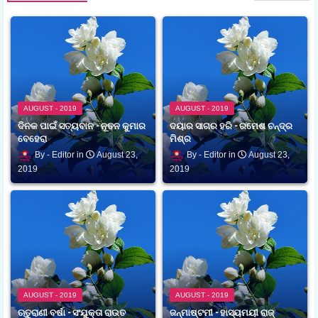
AUGUST - 2019
AUGUST - 2019
ଦିନକ ପାଇଁ ସତ୍ୟବାନ - ନୂତନ କୁମାର
ଦୟାର ସାଗର ହରି - ରମେଶ ଚନ୍ଦ୍ର
ବେହେରା
ମିଶ୍ର
Editor
August 23,
Editor
August 23,
2019
2019
AUGUST - 2019
AUGUST - 2019
ଋତୁରାଣୀ ବର୍ଷା - ସଂଯୁକ୍ତା ରାଉତ
ଜନ୍ମାଷ୍ଟମୀ - ହାସ୍ୟମୟୀ ରାଜ୍