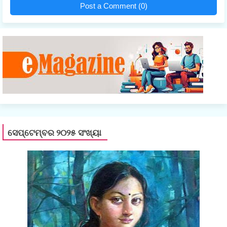
Post a Comment (0)
ସେପ୍ଟେମ୍ବର ୨୦୨୫ ସଂଖ୍ୟା