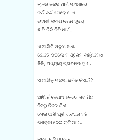
ଲାଜର କଜଳ ଆଖି ପଥଧାରେ
ନଇଁ ନଇଁ ଯେବେ ଯାଏ
ଚାହାଣୀ କମାଣ ନରମ ହୃଦୟ
ଛାତି ଚିରି ନିତି ଧାଏଁ..
ଏ ଆଖିଟି ଅବୁଝା ହାଏ..
ଯେତେ ପଢିଲେ ବି ପ୍ରେମ ବର୍ଣ୍ଣବୋଧ
ନିତି, ଅଧ୍ୟାୟ ପ୍ରାରମ୍ଭ ହୁଏ..
ଏ ଆଖିକୁ ଭରଷା କରିବ କିଏ..??
ଆଖି ହିଁ ଦେଖାଏ କେତେ ସତ ମିଛ
ନିଜଠୁ ନିଜର ଯିଏ
ସେଇ ଆଖି ପୁଣି ସାତପର କହି
ଧୋକ୍କା ଦେଇ ଚାଲିଯାଏ..
କରୁଣ ରାଗିଣୀ ବହେ..