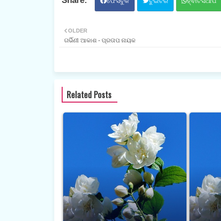
ଫେସବୁକ
ଟୁଇଟର
ହ୍ଵାଟସଆପ
OLDER
ଗର୍ଭିଣୀ ଆକାଶ - ପ୍ରତାପ ନାୟକ
Related Posts