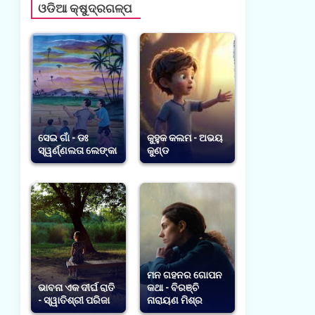
ଓଡିଆ କ୍ଷୁଦ୍ରଗଳ୍ପ
ସେଇ ଗାଁ - ଡଃ
କୁହୁକ କଲମ - ଅଭୟ
ସ୍ୱର୍ଣ୍ଣଲତା ଲେଙ୍କା
କୁଣ୍ଡ
ମନ ଗହନର ଗୋପନ
ଭାବନା ଏକ ଦୀର୍ଘ ରାତି
କଥା - ବିରଞ୍ଚି
- ସ୍ୱାତିଶ୍ରୀ ପରିଜା
ନାରାୟଣ ମିଶ୍ର