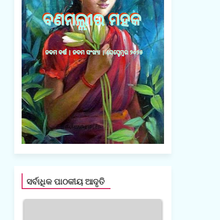
m
e
n
t
(
0
)
ସର୍ବାଧିକ ପାଠକୀୟ ଆଦୃତି