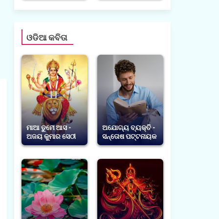
ଓଡିଆ କବିତା
ମାଆ ତୁମେ ଆସ -
ଅଯୋଗ୍ୟ ବ୍ୟକ୍ତି -
ଅଜୟ କୁମାର ସେଠୀ
ସନ୍ତୋଷ ପଟ୍ଟନାୟକ