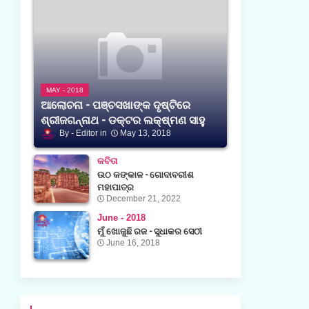
MAY - 2018
ଆଲୋଚନା - ପଞ୍ଚସଖାଙ୍କ ଦୃଷ୍ଟିରେ
ଶ୍ରୀଜଗନ୍ନାଥ - ଡକ୍ଟର ଲକ୍ଷ୍ମଣ ସାହୁ
Editor
May 13, 2018
କବିତା
ଉଠ କଙ୍କାଳ - ଗୋଦାବରୀଶ
ମହାପାତ୍ର
December 21, 2022
June - 2018
ମୁଁ ଖୋଜୁଛି ରଜ - ସୁଧାକର ସେଠୀ
June 16, 2018