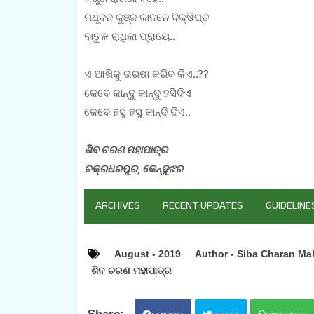
ମଧୂବନ କୁଞ୍ଜ କାନନେ ବିକ୍ଷିପ୍ତ
ବାତୁଳ ରାଧିକା ପ୍ରାୟେ..
ଏ ଆଖିକୁ ଭରଷା କରିବ କିଏ..??
କେବେ କାନ୍ଦୁ କାନ୍ଦୁ ହସିଦିଏ
କେବେ ହସୁ ହସୁ କାନ୍ଦି ଦିଏ..
ଶିବ ଚରଣ ମହାପାତ୍ର
ଚକ୍ରଧରପୁର, କେନ୍ଦୁଝର
ARCHIVES
RECENT UPDATES
GUIDELINE
August - 2019
Author - Siba Charan Ma
ଶିବ ଚରଣ ମହାପାତ୍ର