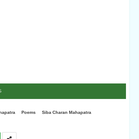
S
hapatra
Poems
Siba Charan Mahapatra