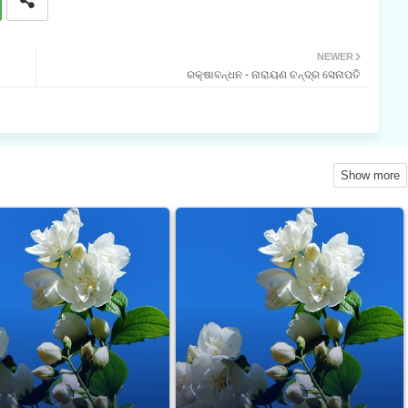
NEWER
ରକ୍ଷାବନ୍ଧନ - ନାରାୟଣ ଚନ୍ଦ୍ର ସେନାପତି
Show more