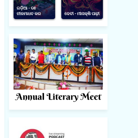
ଗଡ଼ିଆ - ଡଃ
ନୀଳମାଧବ କର
ଦେବୀ - ମୀନାକ୍ଷି ପାଢ଼ୀ