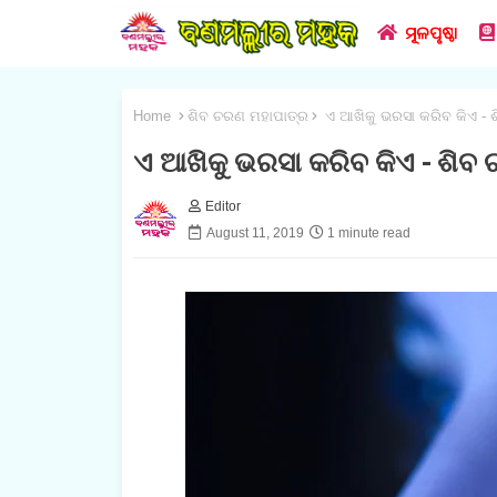
ମୂଳପୃଷ୍ଠା
Home
ଶିବ ଚରଣ ମହାପାତ୍ର
ଏ ଆଖିକୁ ଭରସା କରିବ କିଏ - 
ଏ ଆଖିକୁ ଭରସା କରିବ କିଏ - ଶିବ
Editor
August 11, 2019
1 minute read