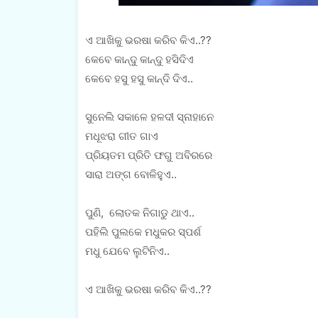
ଏ ଆଖିକୁ ଭରଷା କରିବ କିଏ..??
କେବେ କାନ୍ଦୁ କାନ୍ଦୁ ହସିଦିଏ
କେବେ ହସୁ ହସୁ କାନ୍ଦି ଦିଏ..
ସୁନେଲି ସକାଳେ ହଳଦୀ ସ୍ନାହାନେ
ମଧୂଝରା ଗୀତ ଗାଏ
ପ୍ରିୟତମ ପ୍ରିତି ଫଗୁ ଅବିରରେ
ସାରା ଅଙ୍ଗ ବୋଳିହୁଏ..
ପୁଣି, ଲୋତକ ନିଗାଡୁ ଥାଏ..
ପହିଲି ପୁଲକେ ମଧୁକର ସ୍ପର୍ଶ
ମଧୁ ଯେବେ ଲୁଟିନିଏ..
ଏ ଆଖିକୁ ଭରଷା କରିବ କିଏ..??