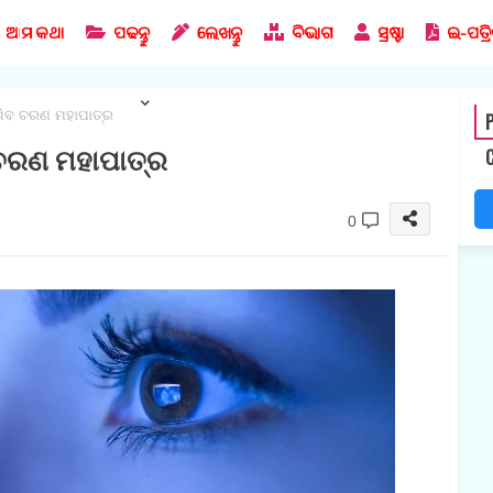
ଆମ କଥା
ପଢନ୍ତୁ
ଲେଖନ୍ତୁ
ବିଭାଗ
ସ୍ରଷ୍ଟା
ଇ-ପତ୍ର
ଶିବ ଚରଣ ମହାପାତ୍ର
P
 ଚରଣ ମହାପାତ୍ର
0