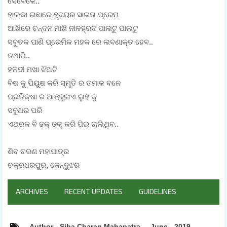
ସେବେଳେ..
ହାଲକା ଇଛାରେ ହୃଦୟର ସାଇତା ପ୍ରେମ
ଆଖିରେ ଚନ୍ଦନ ମାଖି ନୀଳହ୍ରଦ ପାଲଟୁ ପାଲଟୁ
ସବୁତକ ପାଣି ପ୍ରେମିକ ମହକ ରେ ଲବଣାକ୍ତ ହେବ..
ତଥାପି..
ହଳଦୀ ମଖା ଝିଅଟି
ବିଷ କୁ ପିୟୁଷ କରି ସ୍ମୃତି ର ତମାଳ ବନେ
ପ୍ରତିକ୍ଷା ର ଆଞ୍ଜୁଳାଏ ଲୁହ କୁ
ସବୁଥର ପରି
ଏଥରକ ବି ଢକ୍ ଢକ୍ କରି ପିଇ ଚାଲିଥିବ..
ଶିବ ଚରଣ ମହାପାତ୍ର
ଚକ୍ରଧରପୁର, କେନ୍ଦୁଝର
ARCHIVES
RECENT UPDATES
GUIDELINES
Author - Siba Charan Mahapatra
June - 2019