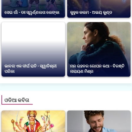
ସେଇ ଗାଁ - ଡଃ ସ୍ୱର୍ଣ୍ଣଲତା ଲେଙ୍କା
କୁହୁକ କଲମ - ଅଭୟ କୁଣ୍ଡ
ଭାବନା ଏକ ଦୀର୍ଘ ରାତି - ସ୍ୱାତିଶ୍ରୀ
ମନ ଗହନର ଗୋପନ କଥା - ବିରଞ୍ଚି
ପରିଜା
ନାରାୟଣ ମିଶ୍ର
ଓଡିଆ କବିତା