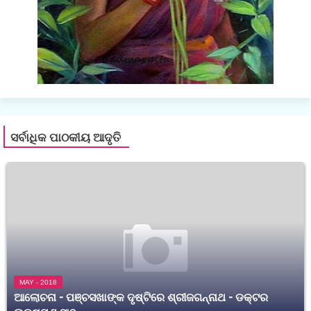
ସର୍ବାଧିକ ପାଠକୀୟ ଆଦୃତି
MAY - 2018
ଆଲୋଚନା - ପଞ୍ଚସଖାଙ୍କ ଦୃଷ୍ଟିରେ ଶ୍ରୀଜଗନ୍ନାଥ - ଡକ୍ଟର