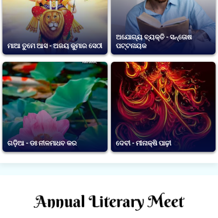
ଅଯୋଗ୍ୟ ବ୍ୟକ୍ତି - ସନ୍ତୋଷ
ମାଆ ତୁମେ ଆସ - ଅଜୟ କୁମାର ସେଠୀ
ପଟ୍ଟନାୟକ
ଗଡ଼ିଆ - ଡଃ ନୀଳମାଧବ କର
ଦେବୀ - ମୀନାକ୍ଷି ପାଢ଼ୀ