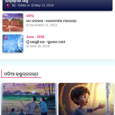
ଲକ୍ଷ୍ମଣ ସାହୁ
Editor
May 13, 2018
କବିତା
ଉଠ କଙ୍କାଳ - ଗୋଦାବରୀଶ ମହାପାତ୍ର
December 21, 2022
June - 2018
ମୁଁ ଖୋଜୁଛି ରଜ - ସୁଧାକର ସେଠୀ
June 16, 2018
ଓଡିଆ କ୍ଷୁଦ୍ରଗଳ୍ପ