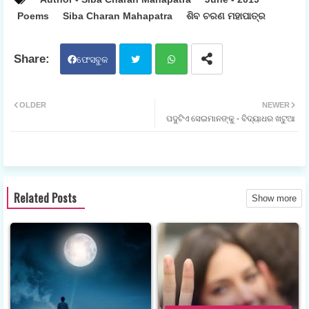
Poems
Siba Charan Mahapatra
ଶିବ ଚରଣ ମହାପାତ୍ର
ଫେସବୁକ
ଟୁଇ
ହ୍ଵା
OLDER
NEWER
ପଦୁଟିଏ ସେଇମାନଙ୍କୁ - ବିଦ୍ୟାଧର ଖଟୁଆ
ଟର
ଟସ
ଆପ
Related Posts
Show more