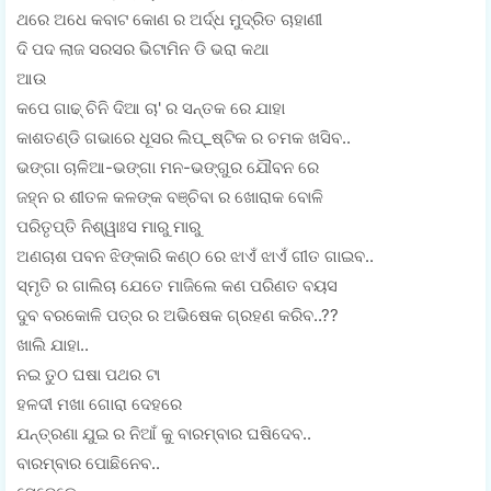
ଥରେ ଅଧେ କବାଟ କୋଣ ର ଅର୍ଦ୍ଧ ମୁଦ୍ରିତ ଚାହାଣୀ
ଦି ପଦ ଲାଜ ସରସର ଭିଟାମିନ ଡି ଭରା କଥା
ଆଉ
କପେ ଗାଢ୍ ଚିନି ଦିଆ ଚା' ର ସନ୍ତକ ରେ ଯାହା
କାଶତଣ୍ଡି ଗଭାରେ ଧୂସର ଲିପ୍_ଷ୍ଟିକ ର ଚମକ ଖସିବ..
ଭଙ୍ଗା ଚାଳିଆ-ଭଙ୍ଗା ମନ-ଭଙ୍ଗୁର ଯୌବନ ରେ
ଜହ୍ନ ର ଶୀତଳ କଳଙ୍କ ବଞ୍ଚିବା ର ଖୋରାକ ବୋଳି
ପରିତୃପ୍ତି ନିଶ୍ୱାଃସ ମାରୁ ମାରୁ
ଅଣଚାଶ ପବନ ଝିଙ୍କାରି କଣ୍ଠ ରେ ଝାଏଁ ଝାଏଁ ଗୀତ ଗାଇବ..
ସ୍ମୃତି ର ଗାଲିଚା ଯେତେ ମାଜିଲେ କଣ ପରିଣତ ବୟସ
ଦୁବ ବରକୋଳି ପତ୍ର ର ଅଭିଷେକ ଗ୍ରହଣ କରିବ..??
ଖାଲି ଯାହା..
ନଇ ତୁଠ ଘଷା ପଥର ଟା
ହଳଦୀ ମଖା ଗୋରା ଦେହରେ
ଯନ୍ତ୍ରଣା ଯୁଇ ର ନିଆଁ କୁ ବାରମ୍ବାର ଘଷିଦେବ..
ବାରମ୍ବାର ପୋଛିନେବ..