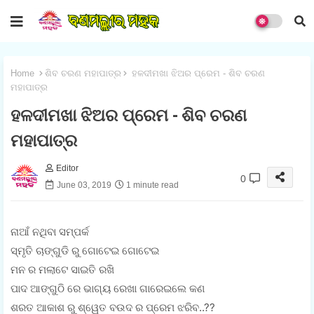
Home
ଶିବ ଚରଣ ମହାପାତ୍ର
ହଳଦୀମଖା ଝିଅର ପ୍ରେମ - ଶିବ ଚରଣ
ମହାପାତ୍ର
ହଳଦୀମଖା ଝିଅର ପ୍ରେମ - ଶିବ ଚରଣ
ମହାପାତ୍ର
Editor
0
June 03, 2019
1 minute read
ନାଆଁ ନଥିବା ସମ୍ପର୍କ
ସ୍ମୃତି ଚାଙ୍ଗୁଡି ରୁ ଗୋଟେଇ ଗୋଟେଇ
ମନ ର ମଲାଟେ ସାଇତି ରଖି
ପାଦ ଆଙ୍ଗୁଠି ରେ ଭାଗ୍ୟ ରେଖା ଗାରେଇଲେ କଣ
ଶରତ ଆକାଶ ରୁ ଶ୍ୱେତ ବଉଦ ର ପ୍ରେମ ଝରିବ..??