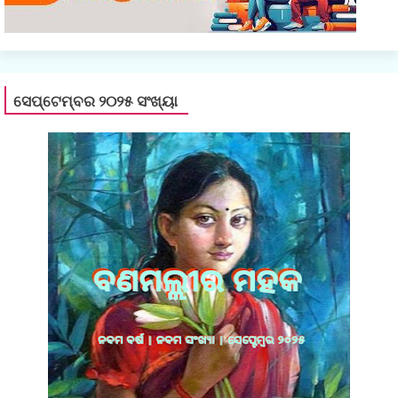
ସେପ୍ଟେମ୍ବର ୨୦୨୫ ସଂଖ୍ୟା