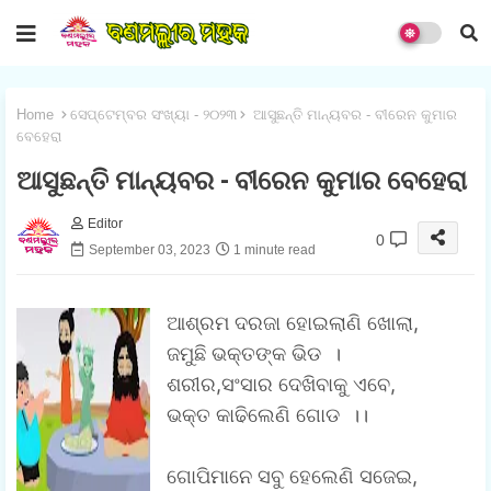
Home
ସେପ୍ଟେମ୍ବର ସଂଖ୍ୟା - ୨୦୨୩
ଆସୁଛନ୍ତି ମାନ୍ୟବର - ବୀରେନ କୁମାର
ବେହେରା
ଆସୁଛନ୍ତି ମାନ୍ୟବର - ବୀରେନ କୁମାର ବେହେରା
Editor
0
September 03, 2023
1 minute read
ଆଶ୍ରମ ଦରଜା ହୋଇଲାଣି ଖୋଲା,
ଜମୁଛି ଭକ୍ତଙ୍କ ଭିଡ ।
ଶରୀର,ସଂସାର ଦେଖିବାକୁ ଏବେ,
ଭକ୍ତ କାଢିଲେଣି ଗୋଡ ।।
ଗୋପିମାନେ ସବୁ ହେଲେଣି ସଜେଇ,