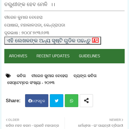
ତରୁଣୀଙ୍କ ହେବ ମେଳି ।।
ବୀରେନ କୁମାର ବେହେରା
ପୋଷାଇ, ମହାକାଳପଡା, କେନ୍ଦ୍ରାପଡା
ଦୂରଭାଷ : ୭୦୦୮୭୯୩୬୬୩
ଏହି ଲେଖକଙ୍କ ଅନ୍ୟ ସୃଷ୍ଟି ଗୁଡିକ ପଢନ୍ତୁ
ARCHIVES
RECENT UPDATES
GUIDELINES
କବିତା
ବୀରେନ କୁମାର ବେହେରା
ବ୍ୟଙ୍ଗ କବିତା
ସେପ୍ଟେମ୍ବର ସଂଖ୍ୟା - ୨୦୨୩
ଫେସବୁକ
ଟୁଇ
ହ୍ଵା
OLDER
NEWER
କରିବା ମହତ କରମ - ପ୍ରଣତି ମହାପାତ୍ର
ଧର୍ମଧ୍ଵଜା - ଇଂ ଗାୟତ୍ରୀ ତ୍ରିପାଠୀ
ଟର
ଟସ