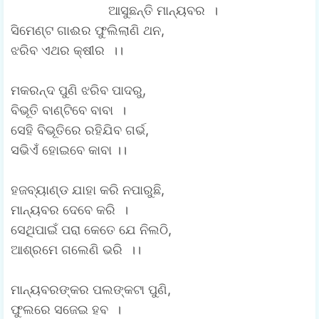
ଆସୁଛନ୍ତି ମାନ୍ୟବର ।
ସିମେଣ୍ଟ ଗାଈର ଫୁଲିଲାଣି ଥନ,
ଝରିବ ଏଥର କ୍ଷୀର ।।
ମକରନ୍ଦ ପୁଣି ଝରିବ ପାଦରୁ,
ବିଭୂତି ବାଣ୍ଟିବେ ବାବା ।
ସେହି ବିଭୂତିରେ ରହିଯିବ ଗର୍ଭ,
ସଭିଏଁ ହୋଇବେ କାବା ।।
ହଜବ୍ୟାଣ୍ଡ ଯାହା କରି ନପାରୁଛି,
ମାନ୍ୟବର ଦେବେ କରି ।
ସେଥିପାଇଁ ପରା କେତେ ଯେ ନିଲଠି,
ଆଶ୍ରମେ ଗଲେଣି ଭରି ।।
ମାନ୍ୟବରଙ୍କର ପଲଙ୍କଟା ପୁଣି,
ଫୁଲରେ ସଜେଇ ହବ ।