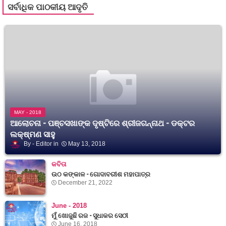
ସର୍ବାଧିକ ପାଠକୀୟ ଆଦୃତି
MAY - 2018
ଆଲୋଚନା - ପଞ୍ଚସଖାଙ୍କ ଦୃଷ୍ଟିରେ ଶ୍ରୀଜଗନ୍ନାଥ - ଡକ୍ଟର
ଲକ୍ଷ୍ମଣ ସାହୁ
Editor
May 13, 2018
କବିତା
ଉଠ କଙ୍କାଳ - ଗୋଦାବରୀଶ ମହାପାତ୍ର
December 21, 2022
June - 2018
ମୁଁ ଖୋଜୁଛି ରଜ - ସୁଧାକର ସେଠୀ
June 16, 2018