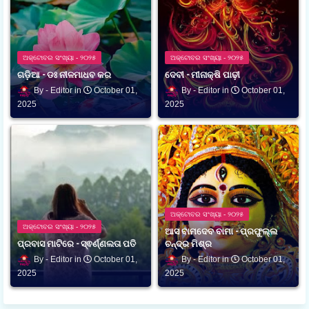
ଅକ୍ଟୋବର ସଂଖ୍ୟା - ୨୦୨୫
ଅକ୍ଟୋବର ସଂଖ୍ୟା - ୨୦୨୫
ଗଡ଼ିଆ - ଡଃ ନୀଳମାଧବ କର
ଦେବୀ - ମୀନାକ୍ଷି ପାଢ଼ୀ
Editor
October 01,
Editor
October 01,
2025
2025
ଅକ୍ଟୋବର ସଂଖ୍ୟା - ୨୦୨୫
ଅକ୍ଟୋବର ସଂଖ୍ୟା - ୨୦୨୫
ଆସ ବାମଦେବ ବାମା - ପ୍ରଫୁଲ୍ଲ
ପ୍ରବାସ ମାଟିରେ - ସ୍ଵର୍ଣ୍ଣଲତା ପତି
ଚନ୍ଦ୍ର ମିଶ୍ର
Editor
October 01,
Editor
October 01,
2025
2025