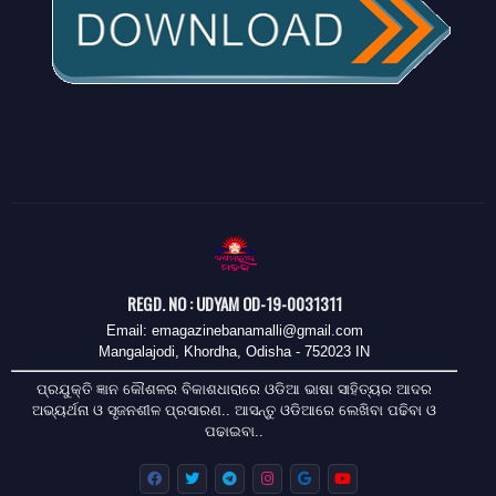
REGD. NO : UDYAM OD-19-0031311
Email: emagazinebanamalli@gmail.com
Mangalajodi, Khordha, Odisha - 752023 IN
ପ୍ରଯୁକ୍ତି ଜ୍ଞାନ କୌଶଳର ବିକାଶଧାରାରେ ଓଡିଆ ଭାଷା ସାହିତ୍ୟର ଆଦର
ଅଭ୍ୟର୍ଥନା ଓ ସୃଜନଶୀଳ ପ୍ରସାରଣ.. ଆସନ୍ତୁ ଓଡିଆରେ ଲେଖିବା ପଢିବା ଓ
ପଢାଇବା..