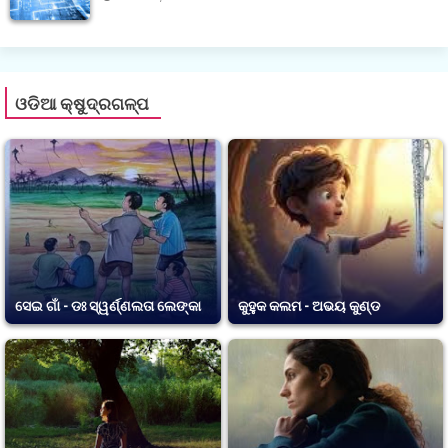
ଓଡିଆ କ୍ଷୁଦ୍ରଗଳ୍ପ
ସେଇ ଗାଁ - ଡଃ ସ୍ୱର୍ଣ୍ଣଲତା ଲେଙ୍କା
କୁହୁକ କଲମ - ଅଭୟ କୁଣ୍ଡ