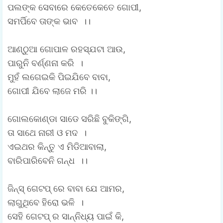
ପଲଙ୍କ ସେବାରେ କେତେକେତେ ଗୋପୀ,
ସମର୍ପିବେ ତାଙ୍କ ଭାବ ।।
ଆଣ୍ଠୁଆ ଗୋପାଳ ରହସ୍ଯଟା ଆଉ,
ପାରୁନି ବର୍ଣ୍ଣନା କରି ।
ମୁହଁ ଲଗେଇକି ପିଇଯିବେ ବାବା,
ଗୋପୀ ଯିବେ ଲାଜେ ମରି ।।
ଗୋଲକୋଣ୍ଡା ସାଡେ ସରିଛି ବୁକିଙ୍ଗି,
ତା ସାଥେ ନାରୀ ଓ ମଦ ।
ଏଇଥର କିନ୍ତୁ ଏ ମିଡିଆବାଲା,
ବାରିପାରିବେନି ଗନ୍ଧ ।।
ଜିନ୍ସ୍ ଗେଟପ୍ ରେ ବାବା ଯେ ଆମର,
ଲାଗୁଥିବେ ହିରୋ ଭଳି ।
ସେହି ଗେଟପ୍ ର ସାନ୍ନିଧ୍ୟ ପାଇଁ କି,