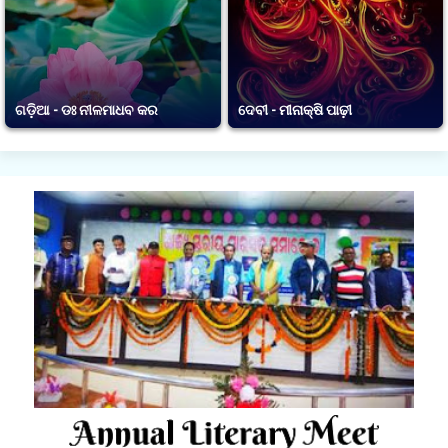
ଗଡ଼ିଆ - ଡଃ ନୀଳମାଧବ କର
ଦେବୀ - ମୀନାକ୍ଷି ପାଢ଼ୀ