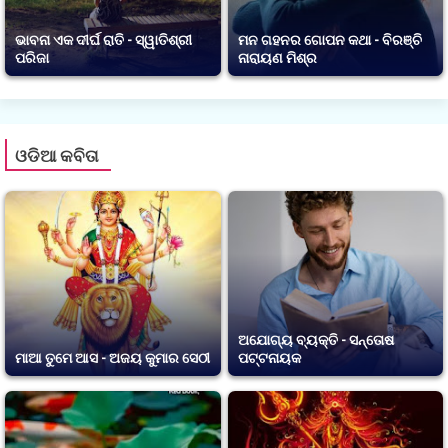
ଭାବନା ଏକ ଦୀର୍ଘ ରାତି - ସ୍ୱାତିଶ୍ରୀ
ମନ ଗହନର ଗୋପନ କଥା - ବିରଞ୍ଚି
ପରିଜା
ନାରାୟଣ ମିଶ୍ର
ଓଡିଆ କବିତା
ଅଯୋଗ୍ୟ ବ୍ୟକ୍ତି - ସନ୍ତୋଷ
ମାଆ ତୁମେ ଆସ - ଅଜୟ କୁମାର ସେଠୀ
ପଟ୍ଟନାୟକ