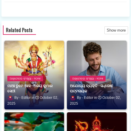
ଆପ
Related Posts
Show more
ଅକ୍ଟୋବର ସଂଖ୍ୟା - ୨୦୨୫
ଅକ୍ଟୋବର ସଂଖ୍ୟା - ୨୦୨୫
ମାଆ ତୁମେ ଆସ - ଅଜୟ କୁମାର
ଅଯୋଗ୍ୟ ବ୍ୟକ୍ତି - ସନ୍ତୋଷ
ସେଠୀ
ପଟ୍ଟନାୟକ
Editor
October 02,
Editor
October 02,
2025
2025