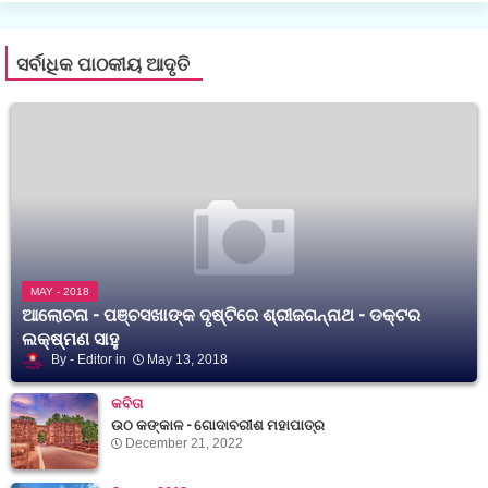
ସର୍ବାଧିକ ପାଠକୀୟ ଆଦୃତି
MAY - 2018
ଆଲୋଚନା - ପଞ୍ଚସଖାଙ୍କ ଦୃଷ୍ଟିରେ ଶ୍ରୀଜଗନ୍ନାଥ - ଡକ୍ଟର
ଲକ୍ଷ୍ମଣ ସାହୁ
Editor
May 13, 2018
କବିତା
ଉଠ କଙ୍କାଳ - ଗୋଦାବରୀଶ ମହାପାତ୍ର
December 21, 2022