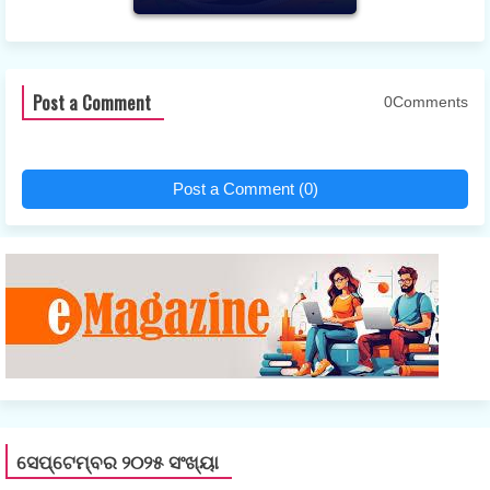
Post a Comment
0Comments
Post a Comment (0)
ସେପ୍ଟେମ୍ବର ୨୦୨୫ ସଂଖ୍ୟା