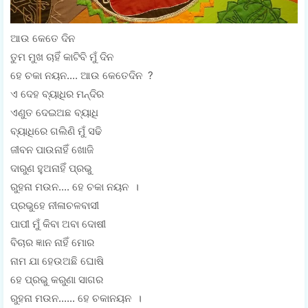
ଆଉ କେତେ ଦିନ
ତୁମ ମୁଖ ଚାହିଁ କାଟିବି ମୁଁ ଦିନ
ହେ ଚକା ନୟନ.... ଆଉ କେତେଦିନ ?
ଏ ଦେହ ବ୍ୟାଧିର ମନ୍ଦିର
ଏଣୁତ ଦେଇଅଛ ବ୍ୟାଧି
ବ୍ୟାଧିରେ ଗଲିଣି ମୁଁ ସଢି
ଜୀବନ ପାଉନାହିଁ ଖୋଜି
ଦାରୁଣ ହୁଅନାହିଁ ପ୍ରଭୁ
ରୁହନା ମଉନ.... ହେ ଚକା ନୟନ ।
ପ୍ରଭୁହେ ନୀଳାଚଳବାସୀ
ପାପୀ ମୁଁ କିବା ଅବା ଦୋଷୀ
ବିଚାର ଜ୍ଞାନ ନାହିଁ ମୋର
ନାମ ଯା ହେଉଅଛି ଘୋଷି
ହେ ପ୍ରଭୁ କରୁଣା ସାଗର
ରୁହନା ମଉନ...... ହେ ଚକାନୟନ ।