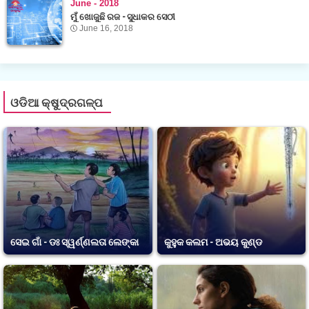
June - 2018
ମୁଁ ଖୋଜୁଛି ରଜ - ସୁଧାକର ସେଠୀ
June 16, 2018
ଓଡିଆ କ୍ଷୁଦ୍ରଗଳ୍ପ
ସେଇ ଗାଁ - ଡଃ ସ୍ୱର୍ଣ୍ଣଲତା ଲେଙ୍କା
କୁହୁକ କଲମ - ଅଭୟ କୁଣ୍ଡ