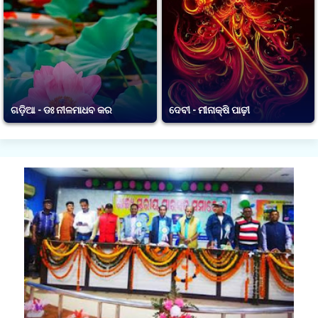
ଗଡ଼ିଆ - ଡଃ ନୀଳମାଧବ କର
ଦେବୀ - ମୀନାକ୍ଷି ପାଢ଼ୀ