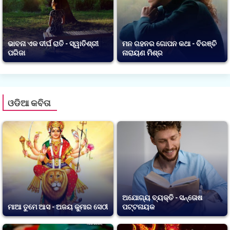
ଭାବନା ଏକ ଦୀର୍ଘ ରାତି - ସ୍ୱାତିଶ୍ରୀ
ମନ ଗହନର ଗୋପନ କଥା - ବିରଞ୍ଚି
ପରିଜା
ନାରାୟଣ ମିଶ୍ର
ଓଡିଆ କବିତା
ଅଯୋଗ୍ୟ ବ୍ୟକ୍ତି - ସନ୍ତୋଷ
ମାଆ ତୁମେ ଆସ - ଅଜୟ କୁମାର ସେଠୀ
ପଟ୍ଟନାୟକ