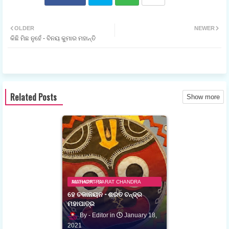
ଟୁଇ
ହ୍ଵା
OLDER
NEWER
କିଛି ମିଛ ନୁହେଁ - ବିନୟ କୁମାର ମହାନ୍ତି
ଟର
ଟସ
ଆପ
Related Posts
Show more
AUTHOR - SARAT CHANDRA MAHAPATRA
ହେ ଚକାନୟନ - ଶରତ ଚନ୍ଦ୍ର
ମହାପାତ୍ର
Editor
January 18,
2021