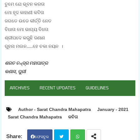
ତୁମେ ଯେ ଭୂବନ କରତା
ମୋ ହୃଦ କାହାଣୀ କବିତା
ଜଗତେ ଉଡେ କୀର୍ତ୍ତି ନେତ
ବିଧାତା ମୋ ଭାଗ୍ୟ ବିଧତା
ଶ୍ରୀପଦେ କରୁଛି ଜଣାଣ
ରୁହନା ମଉନ.....ହେ ଚକା ନୟନ ।
ଶରତ ଚନ୍ଦ୍ର ମହାପାତ୍ର
କଣାସ, ପୁରୀ
ARCHIVES
RECENT UPDATES
GUIDELINES
Author - Sarat Chandra Mahapatra
January - 2021
Sarat Chandra Mahapatra
କବିତା
ଫେସବୁକ