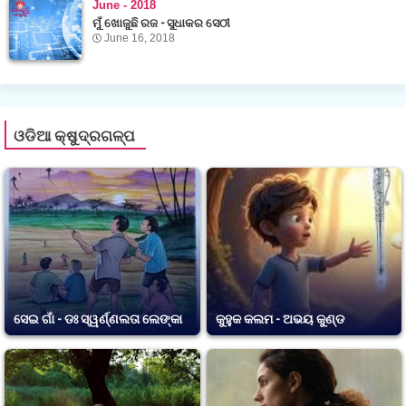
June - 2018
ମୁଁ ଖୋଜୁଛି ରଜ - ସୁଧାକର ସେଠୀ
June 16, 2018
ଓଡିଆ କ୍ଷୁଦ୍ରଗଳ୍ପ
ସେଇ ଗାଁ - ଡଃ ସ୍ୱର୍ଣ୍ଣଲତା ଲେଙ୍କା
କୁହୁକ କଲମ - ଅଭୟ କୁଣ୍ଡ