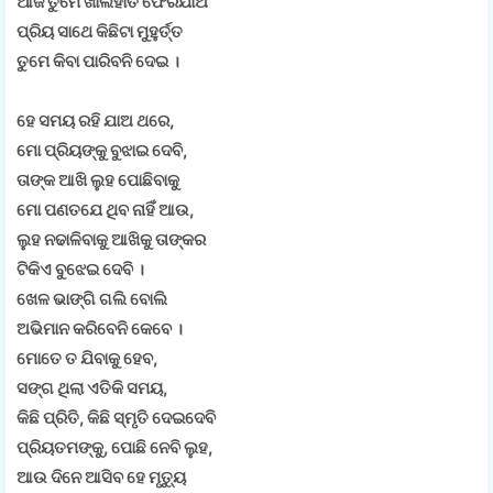
ଆଜି ତୁମେ ଖାଲିହାତ ଫେରିଯାଅ
ପ୍ରିୟ ସାଥେ କିଛିଟା ମୁହୁର୍ତ୍ତ
ତୁମେ କିବା ପାରିବନି ଦେଇ ।
ହେ ସମୟ ରହି ଯାଅ ଥରେ,
ମୋ ପ୍ରିୟଙ୍କୁ ବୁଝାଇ ଦେବି,
ତାଙ୍କ ଆଖି ଲୁହ ପୋଛିବାକୁ
ମୋ ପଣତଯେ ଥିବ ନାହିଁ ଆଉ,
ଲୁହ ନଢାଳିବାକୁ ଆଖିକୁ ତାଙ୍କର
ଟିକିଏ ବୁଝେଇ ଦେବି ।
ଖେଳ ଭାଙ୍ଗି ଗଲି ବୋଲି
ଅଭିମାନ କରିବେନି କେବେ ।
ମୋତେ ତ ଯିବାକୁ ହେବ,
ସଙ୍ଗ ଥିଲା ଏତିକି ସମୟ,
କିଛି ପ୍ରିତି, କିଛି ସ୍ମୃତି ଦେଇଦେବି
ପ୍ରିୟତମଙ୍କୁ, ପୋଛି ନେବି ଲୁହ,
ଆଉ ଦିନେ ଆସିବ ହେ ମୃତ୍ୟୁ