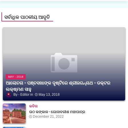
ସର୍ବାଧିକ ପାଠକୀୟ ଆଦୃତି
MAY - 2018
ଆଲୋଚନା - ପଞ୍ଚସଖାଙ୍କ ଦୃଷ୍ଟିରେ ଶ୍ରୀଜଗନ୍ନାଥ - ଡକ୍ଟର
ଲକ୍ଷ୍ମଣ ସାହୁ
Editor
May 13, 2018
କବିତା
ଉଠ କଙ୍କାଳ - ଗୋଦାବରୀଶ ମହାପାତ୍ର
December 21, 2022