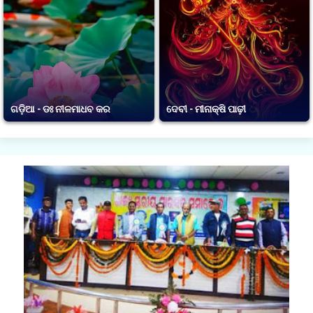
ଗଡ଼ିଆ - ଡଃ ନୀଳମାଧବ କର
ଦେବୀ - ମୀନାକ୍ଷି ପାଢ଼ୀ