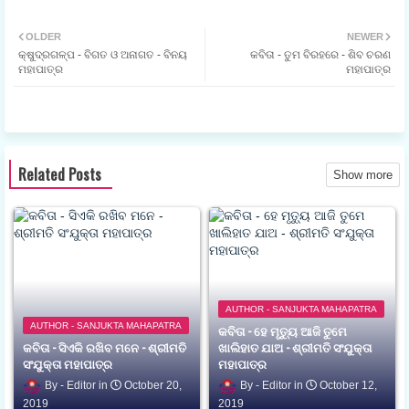
ଟୁଇ
ହ୍ଵା
OLDER
NEWER
କ୍ଷୁଦ୍ରଗଳ୍ପ - ବିଗତ ଓ ଅନାଗତ - ବିନୟ
କବିତା - ତୁମ ବିରହରେ - ଶିବ ଚରଣ
ଟର
ଟସ
ମହାପାତ୍ର
ମହାପାତ୍ର
ଆପ
Related Posts
Show more
AUTHOR - SANJUKTA MAHAPATRA
AUTHOR - SANJUKTA MAHAPATRA
କବିତା - ହେ ମୃତ୍ୟୁ ଆଜି ତୁମେ
କବିତା - ସିଏକି ରଖିବ ମନେ - ଶ୍ରୀମତି
ଖାଲିହାତ ଯାଅ - ଶ୍ରୀମତି ସଂଯୁକ୍ତା
ସଂଯୁକ୍ତା ମହାପାତ୍ର
ମହାପାତ୍ର
Editor
October 20,
Editor
October 12,
2019
2019