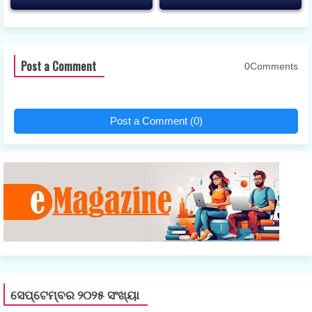
Post a Comment
0Comments
Post a Comment (0)
ସେପ୍ଟେମ୍ବର ୨୦୨୫ ସଂଖ୍ୟା