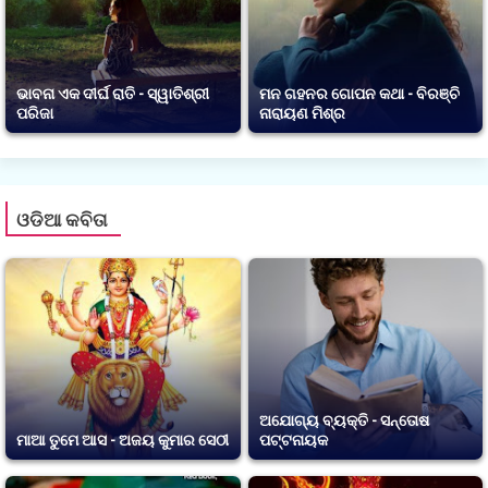
ଭାବନା ଏକ ଦୀର୍ଘ ରାତି - ସ୍ୱାତିଶ୍ରୀ
ମନ ଗହନର ଗୋପନ କଥା - ବିରଞ୍ଚି
ପରିଜା
ନାରାୟଣ ମିଶ୍ର
ଓଡିଆ କବିତା
ଅଯୋଗ୍ୟ ବ୍ୟକ୍ତି - ସନ୍ତୋଷ
ମାଆ ତୁମେ ଆସ - ଅଜୟ କୁମାର ସେଠୀ
ପଟ୍ଟନାୟକ