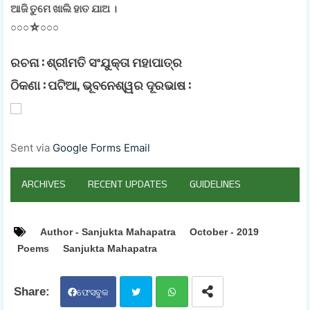
ଆଜି ତୁମେ ଖାଲି ହାତ ଯାଅ ।
○○○☆○○○
ରଚନା :
ଶ୍ରୀମତି ସଂଯୁକ୍ତା ମହାପାତ୍ର
ଠିକଣା :
ପଟିଆ, ଭୂବନେଶ୍ୱର ଦୂରଭାଷ :
Sent via
Google Forms Email
ARCHIVES
RECENT UPDATES
GUIDELINES
Author - Sanjukta Mahapatra
October - 2019
Poems
Sanjukta Mahapatra
ଫେସବୁକ