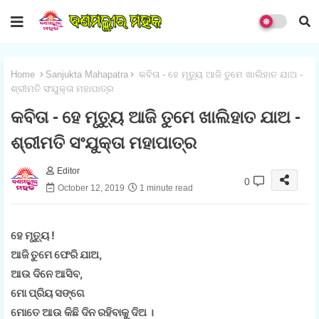
Home
Sanjukta Mahapatra
କବିତା - ହେ ମୃତ୍ୟୁ ଆଜି ତୁମେ ଖାଲିହାତ ଯାଅ -
ଶ୍ରୀମତି ସଂଯୁକ୍ତା ମହାପାତ୍ର
କବିତା - ହେ ମୃତ୍ୟୁ ଆଜି ତୁମେ ଖାଲିହାତ ଯାଅ -
ଶ୍ରୀମତି ସଂଯୁକ୍ତା ମହାପାତ୍ର
Editor
0
October 12, 2019
1 minute read
ହେ ମୃତ୍ୟୁ !
ଆଜି ତୁମେ ଫେରି ଯାଅ,
ଆଉ ଦିନେ ଆସିବ,
ମୋ ପ୍ରିୟ ସଙ୍ଗେ
ମୋତେ ଆଉ କିଛି ଦିନ ରହିବାକୁ ଦିଅ ।