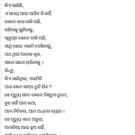
କିଏ ଜାଣିଛି,
ଏ ସମୟ ଆଉ ଆସିବ କି ନାହିଁ,
କେତେ କଥା ବାକି ଅଛି,
କହିବାକୁ ଶୁଣିବାକୁ,
ସ୍ୱପ୍ନ କେତେ ବାକି ଅଛି,
ସାଥି ହୋଇ ଏକାଠି ଦେଖିବାକୁ,
ପଥ ଥିଲା ଅନେକ ଦୂର,
ସାଥେ ସାଥେ ଚାଲିବାକୁ ।
କିନ୍ତୁ,
କିଏ ଜାଣିଥିଲା, ଏଇମିତି
ଅଧା ବାଟେ ସଙ୍ଗ ତୁଟି ଯିବ ?
ହେ ମୃତ୍ୟୁ ସତେ କେତେ ନିଷ୍ଟୁର ତୁମେ,
ବୁଝ ନାହିଁ ଆମ କଥା,
ଆମ ନିବିଡତା, ଆମ ଅନ୍ତର ବ୍ୟଥା ।
ହେ ମୃତ୍ୟୁ ଏତେ ଅବୁଝା,
ଅମାନିଆ ଆଉ ହୁଅ ନାହିଁ,