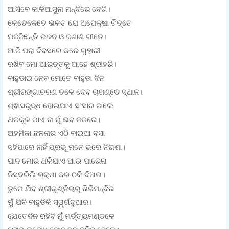
ଆସିବେ କାଳିଆସୁନା ମନ୍ଦିରେ ବେଗି।
କେତେକେତେ ଭକତ ଯେ ଅପେକ୍ଷା ଚିତ୍ତେ
ମଜ୍ଜିଛନ୍ତି ଭଜନ ଓ ଜଣାଣ ଗୀତେ।
ଆଜି ପରା ଦିବସରେ କରେ ଗୁହାରୀ
ରଖିବ ମୋ ଆରତ୍ତକୁ ଆହେ ଶ୍ରୀହରି।
ବାହୁଡାଇ ନେବ ମୋତେ ବାହୁଡା ଦିନ
ଶ୍ରୀରଙ୍ଗାଚରଣ ତଳେ ଦେବ ଚାଖଣ୍ଡେ ସ୍ଥାନ।
ଶ୍ଵାସରୁଦ୍ଧ ହୋଇଯାଏ ସଂସାର ଜାଲେ
ଥଳକୂଳ ପାଏ ନା ମୁଁ ଭବ ଜଳରେ।
ଅହମିକା ଛଳନାର ଏଠି ବାଇଆ ବସା
ସହିପାରେ ନାହିଁ ପ୍ରଭୂ ମନେ ଭରେ ନିରାଶା।
ପାଦ ମୋର ଥକିଯାଏ ଆଉ ପାରେନା
ନିସ୍ତରିଲି ରକ୍ଷା କର ଠକି ଦିଅନା।
ତୁମେ ଯିବ ଶ୍ରୀଗୁଣ୍ଡିଚାରୁ ଶିରିମନ୍ଦିର
ମୁଁ ଯିବି ବାହୁଡିକି ସ୍ୱର୍ଗଦୁଆର।
ଯେତେଦିନ ରହିବି ମୁଁ ମର୍ତ୍ତ୍ୟମଣ୍ଡଳେ