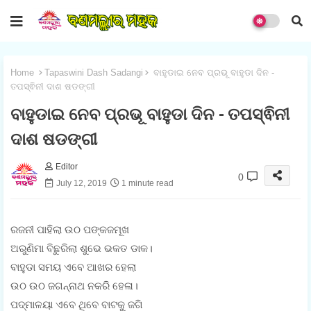
Home
Tapaswini Dash Sadangi
ବାହୁଡାଇ ନେବ ପ୍ରଭୂ ବାହୁଡା ଦିନ -
ତପସ୍ଵିନୀ ଦାଶ ଷଡଙ୍ଗୀ
ବାହୁଡାଇ ନେବ ପ୍ରଭୂ ବାହୁଡା ଦିନ - ତପସ୍ଵିନୀ
ଦାଶ ଷଡଙ୍ଗୀ
Editor
0
July 12, 2019
1 minute read
ରଜନୀ ପାହିଲା ଉଠ ପଙ୍କଜମୂଖ
ଅରୁଣିମା ବିଛୁରିଲା ଶୁଭେ ଭକତ ଡାକ।
ବାହୁଡା ସମୟ ଏବେ ଆଖର ହେଲା
ଉଠ ଉଠ ଜଗନ୍ନାଥ ନକରି ହେଳା।
ପଦ୍ମାଳୟା ଏବେ ଥିବେ ବାଟକୁ ଜଗି