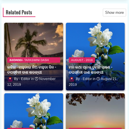
Related Posts
Show more
AUTHOR - TAPASWINI DASH SADANGI
AUGUST - 2019
କବିତା - ବାହୁଡାଇ ନିଅ ବାହୁଡା ଦିନ -
ମନ କଥା ପ୍ରଭୂ ତୁମରି ପାଶେ -
ତପସ୍ଵିନୀ ଦାଶ ଷଡଙ୍ଗୀ
ତପସ୍ଵିନୀ ଦାଶ ଷଡଙ୍ଗୀ
Editor
November
Editor
August 21,
12, 2019
2019