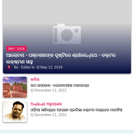
MAY - 2018
ଆଲୋଚନା - ପଞ୍ଚସଖାଙ୍କ ଦୃଷ୍ଟିରେ ଶ୍ରୀଜଗନ୍ନାଥ - ଡକ୍ଟର
ଲକ୍ଷ୍ମଣ ସାହୁ
Editor
May 13, 2018
କବିତା
ଉଠ କଙ୍କାଳ - ଗୋଦାବରୀଶ ମହାପାତ୍ର
December 21, 2022
ଅନ୍ୟାନ୍ୟ ଅନୁଚ୍ଛେଦ
ଓଡ଼ିଆ ସାହିତ୍ୟର ଅମ୍ଳାନ ପ୍ରତିଭା ଡକ୍ଟର ମାୟାଧର ମାନସିଂହ
December 21, 2022