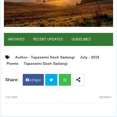
ARCHIVES
RECENT UPDATES
GUIDELINES
Author - Tapaswini Dash Sadangi
July - 2019
Poems
Tapaswini Dash Sadangi
ଫେସବୁକ
ଟୁଇ
ହ୍ଵା
OLDER
NEWER
ଟର
ଟସ
ଆପ