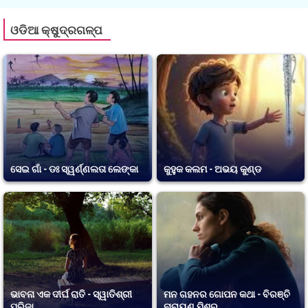
ଓଡିଆ କ୍ଷୁଦ୍ରଗଳ୍ପ
ସେଇ ଗାଁ - ଡଃ ସ୍ୱର୍ଣ୍ଣଲତା ଲେଙ୍କା
କୁହୁକ କଲମ - ଅଭୟ କୁଣ୍ଡ
ଭାବନା ଏକ ଦୀର୍ଘ ରାତି - ସ୍ୱାତିଶ୍ରୀ
ମନ ଗହନର ଗୋପନ କଥା - ବିରଞ୍ଚି
ପରିଜା
ନାରାୟଣ ମିଶ୍ର