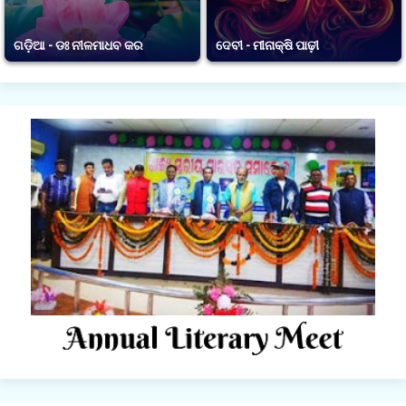
ଗଡ଼ିଆ - ଡଃ ନୀଳମାଧବ କର
ଦେବୀ - ମୀନାକ୍ଷି ପାଢ଼ୀ