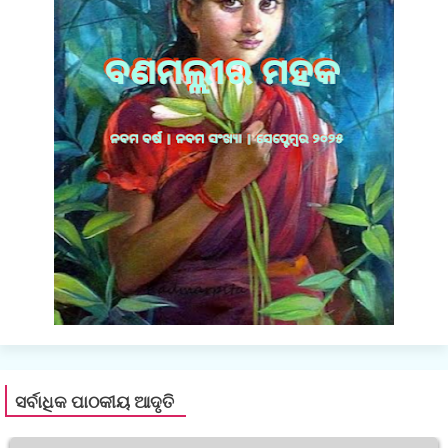
ସର୍ବାଧିକ ପାଠକୀୟ ଆଦୃତି