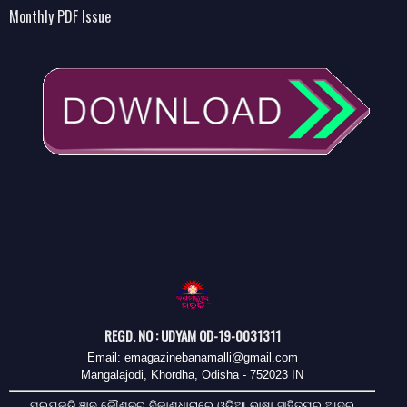
Monthly PDF Issue
REGD. NO : UDYAM OD-19-0031311
Email: emagazinebanamalli@gmail.com
Mangalajodi, Khordha, Odisha - 752023 IN
ପ୍ରଯୁକ୍ତି ଜ୍ଞାନ କୌଶଳର ବିକାଶଧାରାରେ ଓଡିଆ ଭାଷା ସାହିତ୍ୟର ଆଦର