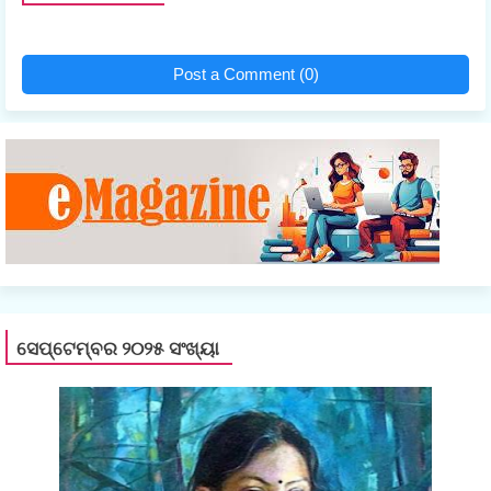
Post a Comment (0)
ସେପ୍ଟେମ୍ବର ୨୦୨୫ ସଂଖ୍ୟା