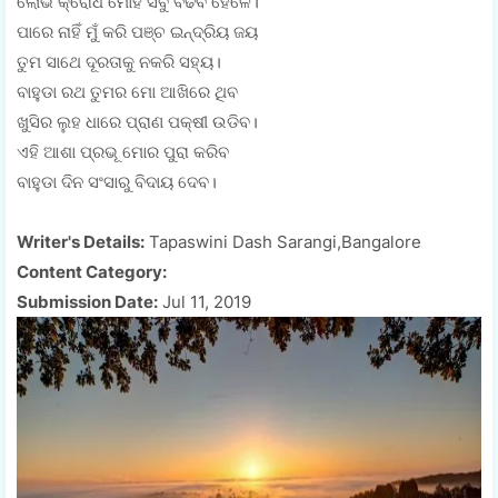
ଲୋଭ କ୍ରୋଧ ମୋହ ସବୁ ବଢିବ ହେଳେ।
ପାରେ ନାହିଁ ମୁଁ କରି ପଞ୍ଚ ଇନ୍ଦ୍ରିୟ ଜୟ
ତୁମ ସାଥେ ଦୂରତାକୁ ନକରି ସହ୍ୟ।
ବାହୁଡା ରଥ ତୁମର ମୋ ଆଖିରେ ଥିବ
ଖୁସିର ଲୁହ ଧାରେ ପ୍ରାଣ ପକ୍ଷୀ ଉଡିବ।
ଏହି ଆଶା ପ୍ରଭୂ ମୋର ପୁରା କରିବ
ବାହୁଡା ଦିନ ସଂସାରୁ ବିଦାୟ ଦେବ।
Writer's Details:
Tapaswini Dash Sarangi,Bangalore
Content Category:
Submission Date:
Jul 11, 2019