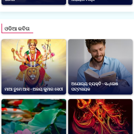
ଓଡିଆ କବିତା
ଅଯୋଗ୍ୟ ବ୍ୟକ୍ତି - ସନ୍ତୋଷ
ମାଆ ତୁମେ ଆସ - ଅଜୟ କୁମାର ସେଠୀ
ପଟ୍ଟନାୟକ