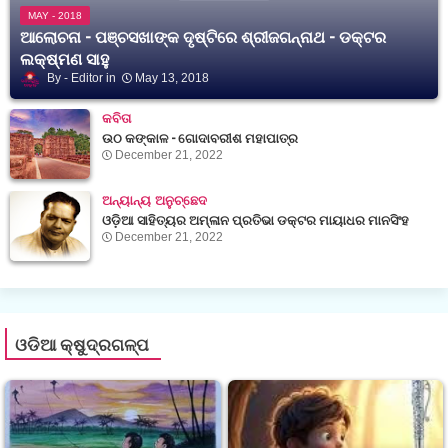
MAY - 2018
ଆଲୋଚନା - ପଞ୍ଚସଖାଙ୍କ ଦୃଷ୍ଟିରେ ଶ୍ରୀଜଗନ୍ନାଥ - ଡକ୍ଟର
ଲକ୍ଷ୍ମଣ ସାହୁ
Editor
May 13, 2018
କବିତା
ଉଠ କଙ୍କାଳ - ଗୋଦାବରୀଶ ମହାପାତ୍ର
December 21, 2022
ଅନ୍ୟାନ୍ୟ ଅନୁଚ୍ଛେଦ
ଓଡ଼ିଆ ସାହିତ୍ୟର ଅମ୍ଳାନ ପ୍ରତିଭା ଡକ୍ଟର ମାୟାଧର ମାନସିଂହ
December 21, 2022
ଓଡିଆ କ୍ଷୁଦ୍ରଗଳ୍ପ