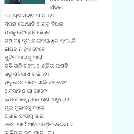
ଜୀବିକା
m
ଅଣଚାଶ ଶ୍ଵାସ ଘାତ ।୧।
e
ସମୟ ଘୋଷାଡି ଆଗକୁ ନିଅଇ
n
ପଛକୁ ଫେରେନି କେବେ
ପଥ ବହୁ ଦୂର ଭାରାକ୍ରାନ୍ତେ କ୍ଲାନ୍ତି
t
ଲାଘବ ନ ହୁଏ କେବେ
(
ମୁଦିବା ଆଗରୁ ଆଖି
0
ପଡି ଉଠି ଚାଲେ ଆଶ୍ରିତା ଲତାଟି
)
ସବୁ ରହିଯାଏ ବାକି ।୨।
ସବୁ ଶେଷ ପରେ ଖାଲି ଅବସୋସ
ଅବସାଦ ଛାୟା ଖେଳେ
ଯେତେ କରୁଥିଲେ ଊଣା ପଡୁଥାଇ
ମୂଲ ମୁଲକରୁ କାଳେ
ଅସାର ସଂସାରୁ ସାର
ନେବା ପାଇଁ ଆସି ଆଙ୍କି ଦେଇଯାଏ
କାଳିମାର କଳା ଗାର ।୩।