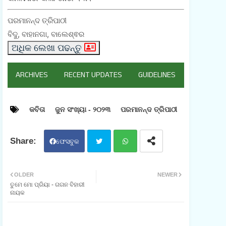
ପରମାନନ୍ଦ ତ୍ରିପାଠୀ
ବିଦୁ, ବାହାନଗା, ବାଲେଶ୍ଵର
ଅଧିକ ଲେଖା ପଢନ୍ତୁ
ARCHIVES
RECENT UPDATES
GUIDELINES
କବିତା
ଜୁନ ସଂଖ୍ୟା - ୨୦୨୩
ପରମାନନ୍ଦ ତ୍ରିପାଠୀ
ଫେସବୁକ
ଟୁଇ
ହ୍ଵା
OLDER
NEWER
ତୁମେ ମୋ ପ୍ରିୟା - ଗଗନ ବିହାରୀ
ଟର
ଟସ
ନାୟକ
ଆପ