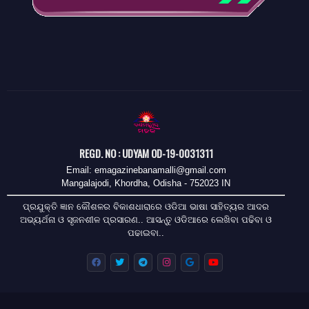
REGD. NO : UDYAM OD-19-0031311
Email: emagazinebanamalli@gmail.com
Mangalajodi, Khordha, Odisha - 752023 IN
ପ୍ରଯୁକ୍ତି ଜ୍ଞାନ କୌଶଳର ବିକାଶଧାରାରେ ଓଡିଆ ଭାଷା ସାହିତ୍ୟର ଆଦର
ଅଭ୍ୟର୍ଥନା ଓ ସୃଜନଶୀଳ ପ୍ରସାରଣ.. ଆସନ୍ତୁ ଓଡିଆରେ ଲେଖିବା ପଢିବା ଓ
ପଢାଇବା..