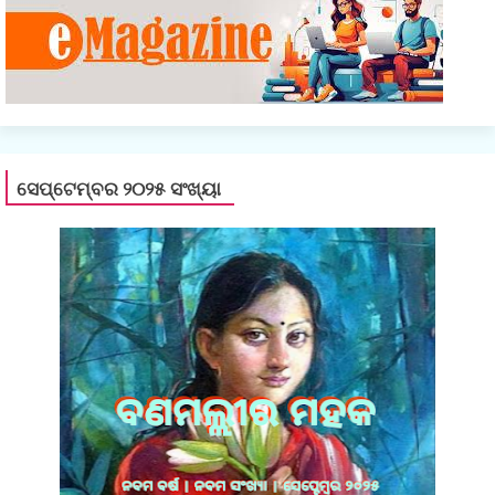
ସେପ୍ଟେମ୍ବର ୨୦୨୫ ସଂଖ୍ୟା