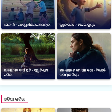
ସେଇ ଗାଁ - ଡଃ ସ୍ୱର୍ଣ୍ଣଲତା ଲେଙ୍କା
କୁହୁକ କଲମ - ଅଭୟ କୁଣ୍ଡ
ଭାବନା ଏକ ଦୀର୍ଘ ରାତି - ସ୍ୱାତିଶ୍ରୀ
ମନ ଗହନର ଗୋପନ କଥା - ବିରଞ୍ଚି
ପରିଜା
ନାରାୟଣ ମିଶ୍ର
ଓଡିଆ କବିତା