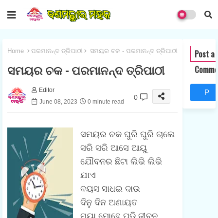
Home
ପରମାନନ୍ଦ ତ୍ରିପାଠୀ
ସମୟର ଚକ - ପରମାନନ୍ଦ ତ୍ରିପାଠୀ
Post a
ସମୟର ଚକ - ପରମାନନ୍ଦ ତ୍ରିପାଠୀ
Comme
Editor
P
0
June 08, 2023
0 minute read
o
s
ସମୟର ଚକ ଘୁରି ଘୁରି ଚାଲେ
t
ସରି ସରି ଆସେ ଆୟୁ
ଯୌବନର ଛିଟା ଲିଭି ଲିଭି
a
ଯାଏ
C
ବୟସ ସାଧଇ ଦାଉ
o
ଦିନୁ ଦିନ ଅଣାୟତ
m
ମୟା ମୋହେ ପଡି ଜୀବନ