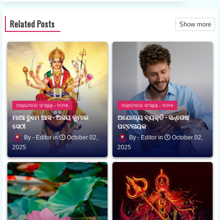
Related Posts
Show more
ଅକ୍ଟୋବର ସଂଖ୍ୟା - ୨୦୨୫
ଅକ୍ଟୋବର ସଂଖ୍ୟା - ୨୦୨୫
ମାଆ ତୁମେ ଆସ - ଅଜୟ କୁମାର
ଅଯୋଗ୍ୟ ବ୍ୟକ୍ତି - ସନ୍ତୋଷ
ସେଠୀ
ପଟ୍ଟନାୟକ
Editor
October 02,
Editor
October 02,
2025
2025