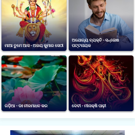
ଅଯୋଗ୍ୟ ବ୍ୟକ୍ତି - ସନ୍ତୋଷ
ମାଆ ତୁମେ ଆସ - ଅଜୟ କୁମାର ସେଠୀ
ପଟ୍ଟନାୟକ
ଗଡ଼ିଆ - ଡଃ ନୀଳମାଧବ କର
ଦେବୀ - ମୀନାକ୍ଷି ପାଢ଼ୀ