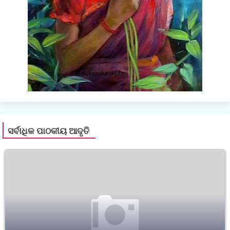
ସର୍ବାଧିକ ପାଠକୀୟ ଆଦୃତି