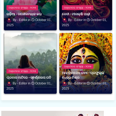
ଅକ୍ଟୋବର ସଂଖ୍ୟା - ୨୦୨୫
ଅକ୍ଟୋବର ସଂଖ୍ୟା - ୨୦୨୫
ଗଡ଼ିଆ - ଡଃ ନୀଳମାଧବ କର
ଦେବୀ - ମୀନାକ୍ଷି ପାଢ଼ୀ
Editor
October 01,
Editor
October 01,
2025
2025
ଅକ୍ଟୋବର ସଂଖ୍ୟା - ୨୦୨୫
ଅକ୍ଟୋବର ସଂଖ୍ୟା - ୨୦୨୫
ଆସ ବାମଦେବ ବାମା - ପ୍ରଫୁଲ୍ଲ
ପ୍ରବାସ ମାଟିରେ - ସ୍ଵର୍ଣ୍ଣଲତା ପତି
ଚନ୍ଦ୍ର ମିଶ୍ର
Editor
October 01,
Editor
October 01,
2025
2025