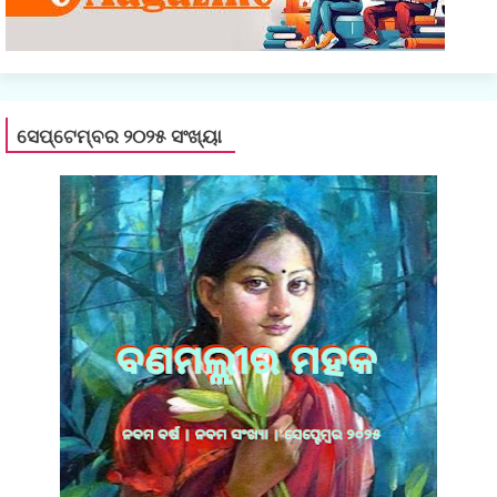
ସେପ୍ଟେମ୍ବର ୨୦୨୫ ସଂଖ୍ୟା