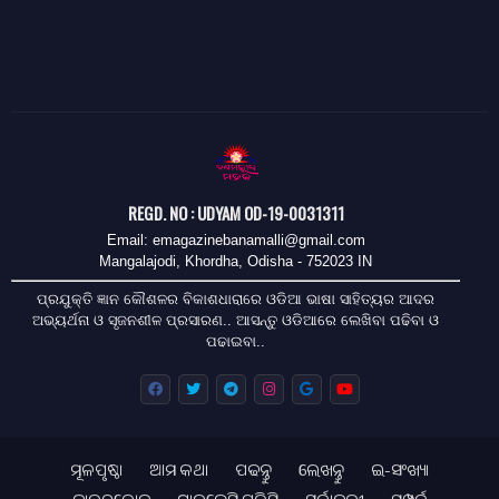
REGD. NO : UDYAM OD-19-0031311
Email: emagazinebanamalli@gmail.com
Mangalajodi, Khordha, Odisha - 752023 IN
ପ୍ରଯୁକ୍ତି ଜ୍ଞାନ କୌଶଳର ବିକାଶଧାରାରେ ଓଡିଆ ଭାଷା ସାହିତ୍ୟର ଆଦର
ଅଭ୍ୟର୍ଥନା ଓ ସୃଜନଶୀଳ ପ୍ରସାରଣ.. ଆସନ୍ତୁ ଓଡିଆରେ ଲେଖିବା ପଢିବା ଓ
ପଢାଇବା..
ମୂଳପୃଷ୍ଠା
ଆମ କଥା
ପଢନ୍ତୁ
ଲେଖନ୍ତୁ
ଇ-ସଂଖ୍ୟା