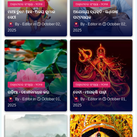
ଅକ୍ଟୋବର ସଂଖ୍ୟା - ୨୦୨୫
ଅକ୍ଟୋବର ସଂଖ୍ୟା - ୨୦୨୫
ମାଆ ତୁମେ ଆସ - ଅଜୟ କୁମାର
ଅଯୋଗ୍ୟ ବ୍ୟକ୍ତି - ସନ୍ତୋଷ
ସେଠୀ
ପଟ୍ଟନାୟକ
Editor
October 02,
Editor
October 02,
2025
2025
ଅକ୍ଟୋବର ସଂଖ୍ୟା - ୨୦୨୫
ଅକ୍ଟୋବର ସଂଖ୍ୟା - ୨୦୨୫
ଗଡ଼ିଆ - ଡଃ ନୀଳମାଧବ କର
ଦେବୀ - ମୀନାକ୍ଷି ପାଢ଼ୀ
Editor
October 01,
Editor
October 01,
2025
2025