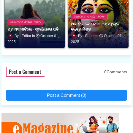
ଅକ୍ଟୋବର ସଂଖ୍ୟା - ୨୦୨୫
ଅକ୍ଟୋବର ସଂଖ୍ୟା - ୨୦୨୫
ଆସ ବାମଦେବ ବାମା - ପ୍ରଫୁଲ୍ଲ
ପ୍ରବାସ ମାଟିରେ - ସ୍ଵର୍ଣ୍ଣଲତା ପତି
ଚନ୍ଦ୍ର ମିଶ୍ର
Editor
October 01,
Editor
October 01,
2025
2025
Post a Comment
0Comments
Post a Comment (0)