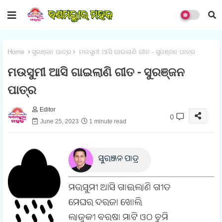
Home
ସୁରଞ୍ଜନ ପାତ୍ର
ମଉସୁମୀ ଆସି ଗାଇଲାଣି ଗୀତ - ସୁରଞ୍ଜନ ପାତ୍ର
ମଉସୁମୀ ଆସି ଗାଇଲାଣି ଗୀତ - ସୁରଞ୍ଜନ
ପାତ୍ର
Editor
0
June 25, 2023
1 minute read
ସୁରଞ୍ଜନ ପାତ୍ର
ମଉସୁମୀ ଆସି ଗାଇଲାଣି ଗୀତ
ମେଘର ଦରଜା ଖୋଲି
ଲାଜୁକୀ ବରଷା ମାଟି ଓଠ ଚୁମି