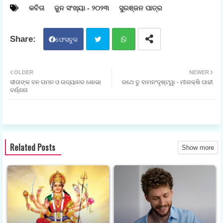
କବିତା
ଜୁନ ସଂଖ୍ୟା - ୨୦୨୩
ସୁରଞ୍ଜନ ପାତ୍ର
ଫେସବୁକ
ଟୁଇ
ହ୍ଵା
OLDER
NEWER
ସୀତାଙ୍କ ବନ ଗମନ ଓ ଉଦ୍ୟାନର ଶୋଭା
ରଥେ ତୁ ବାମନଂଦୃଷ୍ଟ୍ୱା - ମୀନାକ୍ଷି ପାଢୀ
ଟର
ଟସ
ବର୍ଣ୍ଣନା
ଆପ
Related Posts
Show more