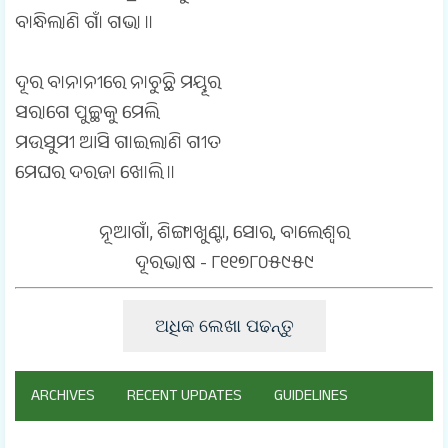
ବାନ୍ଧିଲାଣି ଗାଁ ଗଭା ॥
ଦୂର ବାନାନୀରେ ନାଚୁଛି ମୟୂର
ସରାଗେ ପୁଚ୍ଛକୁ ମେଲି
ମଉସୁମୀ ଆସି ଗାଇଲାଣି ଗୀତ
ମେଘର ଦରଜା ଖୋଲି ॥
ନୂଆଗାଁ, ଶିଙ୍ଗାଖୁଣ୍ଟା, ସୋର, ବାଲେଶ୍ଵର
ଦୂରଭାଷ - ୮୧୧୭୮୦୫୯୫୯
ଅଧିକ ଲେଖା ପଢନ୍ତୁ
ARCHIVES
RECENT UPDATES
GUIDELINES