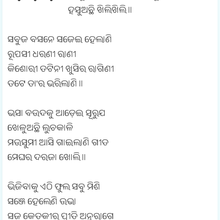
ହସୁଅଛି ଖିଲିଖିଲି ॥
ସବୁଜ ବସନେ ସଜେଇ ହେଲାଣି
ରୂପସୀ ଧରଣୀ ରାଣୀ
କିଶୋରୀ ତଟିନୀ ଖୁସିର ରାଗିଣୀ
ତଟେ ତା'ର ଭରିଲାଣି ॥
ଭସା ବଉଦକୁ ଆଡ଼େଇ ସୂରୁଯ
ଖେଳୁଅଛି ଲୁଚକାଳି
ମଉସୁମୀ ଆସି ଗାଇଲାଣି ଗୀତ
ମେଘର ଦରଜା ଖୋଲି ॥
ଭିଜିବାକୁ ଏଠି ଫୁଲ ସବୁ ମିଶି
ସଞ୍ଜେ ହେଲେଣି ଉଭା
ସଜ କେତକୀର ପ୍ରୀତି ଅନୁରାଗେ