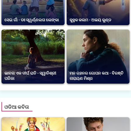
ସେଇ ଗାଁ - ଡଃ ସ୍ୱର୍ଣ୍ଣଲତା ଲେଙ୍କା
କୁହୁକ କଲମ - ଅଭୟ କୁଣ୍ଡ
ଭାବନା ଏକ ଦୀର୍ଘ ରାତି - ସ୍ୱାତିଶ୍ରୀ
ମନ ଗହନର ଗୋପନ କଥା - ବିରଞ୍ଚି
ପରିଜା
ନାରାୟଣ ମିଶ୍ର
ଓଡିଆ କବିତା