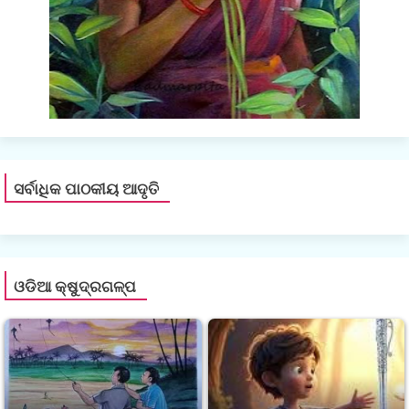
ସର୍ବାଧିକ ପାଠକୀୟ ଆଦୃତି
ଓଡିଆ କ୍ଷୁଦ୍ରଗଳ୍ପ