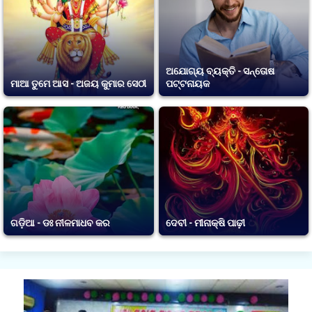
ଅଯୋଗ୍ୟ ବ୍ୟକ୍ତି - ସନ୍ତୋଷ
ମାଆ ତୁମେ ଆସ - ଅଜୟ କୁମାର ସେଠୀ
ପଟ୍ଟନାୟକ
ଗଡ଼ିଆ - ଡଃ ନୀଳମାଧବ କର
ଦେବୀ - ମୀନାକ୍ଷି ପାଢ଼ୀ