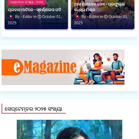
ଅକ୍ଟୋବର ସଂଖ୍ୟା - ୨୦୨୫
ଆସ ବାମଦେବ ବାମା - ପ୍ରଫୁଲ୍ଲ
ପ୍ରବାସ ମାଟିରେ - ସ୍ଵର୍ଣ୍ଣଲତା ପତି
ଚନ୍ଦ୍ର ମିଶ୍ର
Editor
October 01,
Editor
October 01,
2025
2025
ସେପ୍ଟେମ୍ବର ୨୦୨୫ ସଂଖ୍ୟା