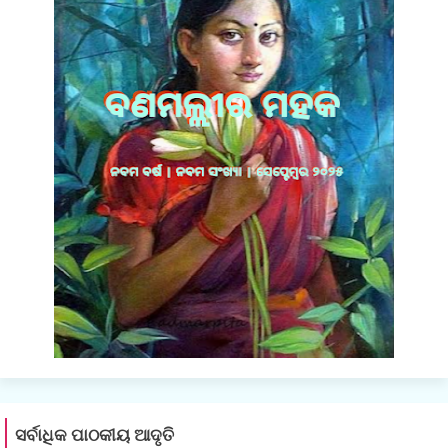
ସର୍ବାଧିକ ପାଠକୀୟ ଆଦୃତି