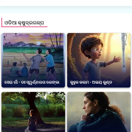
ଓଡିଆ କ୍ଷୁଦ୍ରଗଳ୍ପ
ସେଇ ଗାଁ - ଡଃ ସ୍ୱର୍ଣ୍ଣଲତା ଲେଙ୍କା
କୁହୁକ କଲମ - ଅଭୟ କୁଣ୍ଡ