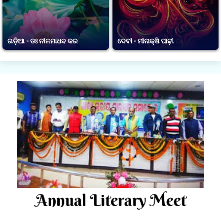
ଗଡ଼ିଆ - ଡଃ ନୀଳମାଧବ କର
ଦେବୀ - ମୀନାକ୍ଷି ପାଢ଼ୀ