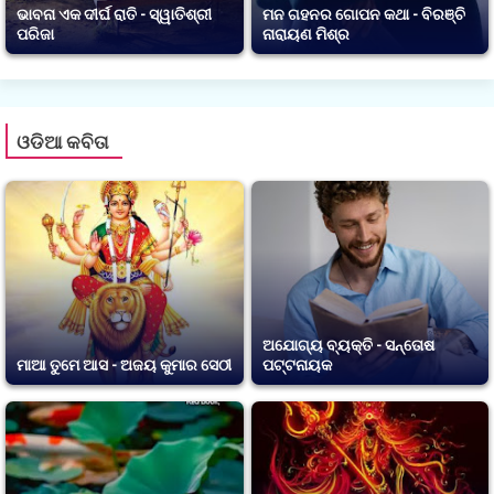
ଭାବନା ଏକ ଦୀର୍ଘ ରାତି - ସ୍ୱାତିଶ୍ରୀ
ମନ ଗହନର ଗୋପନ କଥା - ବିରଞ୍ଚି
ପରିଜା
ନାରାୟଣ ମିଶ୍ର
ଓଡିଆ କବିତା
ଅଯୋଗ୍ୟ ବ୍ୟକ୍ତି - ସନ୍ତୋଷ
ମାଆ ତୁମେ ଆସ - ଅଜୟ କୁମାର ସେଠୀ
ପଟ୍ଟନାୟକ