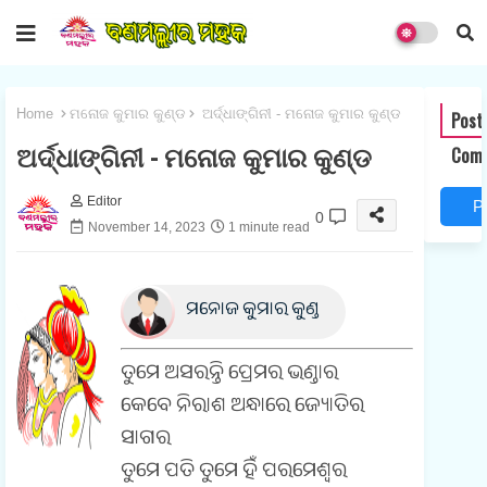
Home
ମନୋଜ କୁମାର କୁଣ୍ଡ
ଅର୍ଦ୍ଧାଙ୍ଗିନୀ - ମନୋଜ କୁମାର କୁଣ୍ଡ
Post
ଅର୍ଦ୍ଧାଙ୍ଗିନୀ - ମନୋଜ କୁମାର କୁଣ୍ଡ
Com
Editor
P
0
November 14, 2023
1 minute read
o
s
ମନୋଜ କୁମାର କୁଣ୍ଡ
t
a
ତୁମେ ଅସରନ୍ତି ପ୍ରେମର ଭଣ୍ଡାର
କେବେ ନିରାଶ ଅନ୍ଧାରେ ଜ୍ୟୋତିର
C
ସାଗର
o
ତୁମେ ପତି ତୁମେ ହିଁ ପରମେଶ୍ୱର
m