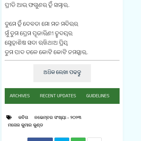
ପ୍ରୀତି ଆଉ ଫଗୁଣର ହିଁ ସମ୍ଭାର..
ତୁମେ ହିଁ ଦେବତା ମୋ ମନ ମନ୍ଦିରର
ମୁଁ ତୁମ ପ୍ରେମ ପୂଜାରିଣୀ ହୃଦୟର
ସ୍ନେହାଶିଷ ସଦା ରଖିଥାଅ ପ୍ରିୟ
ତୁମ ପାଦ ତଳେ କୋଟି କୋଟି ନମସ୍କାର..
ଅଧିକ ଲେଖା ପଢନ୍ତୁ
ARCHIVES
RECENT UPDATES
GUIDELINES
କବିତା
ନଭେମ୍ବର ସଂଖ୍ୟା - ୨୦୨୩
ମନୋଜ କୁମାର କୁଣ୍ଡ