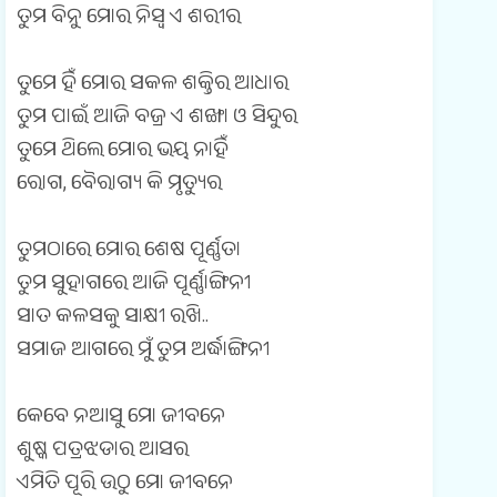
ତୁମ ବିନୁ ମୋର ନିସ୍ଵ ଏ ଶରୀର
m
e
ତୁମେ ହିଁ ମୋର ସକଳ ଶକ୍ତିର ଆଧାର
ତୁମ ପାଇଁ ଆଜି ବଜ୍ର ଏ ଶଙ୍ଖା ଓ ସିନ୍ଦୁର
n
ତୁମେ ଥିଲେ ମୋର ଭୟ ନାହିଁ
t
ରୋଗ, ବୈରାଗ୍ୟ କି ମୃତ୍ୟୁର
(
0
ତୁମଠାରେ ମୋର ଶେଷ ପୂର୍ଣ୍ଣତା
)
ତୁମ ସୁହାଗରେ ଆଜି ପୂର୍ଣ୍ଣାଙ୍ଗିନୀ
ସାତ କଳସକୁ ସାକ୍ଷୀ ରଖି..
ସମାଜ ଆଗରେ ମୁଁ ତୁମ ଅର୍ଦ୍ଧାଙ୍ଗିନୀ
କେବେ ନଆସୁ ମୋ ଜୀବନେ
ଶୁଷ୍କ ପତ୍ରଝଡାର ଆସର
ଏମିତି ପୂରି ଉଠୁ ମୋ ଜୀବନେ