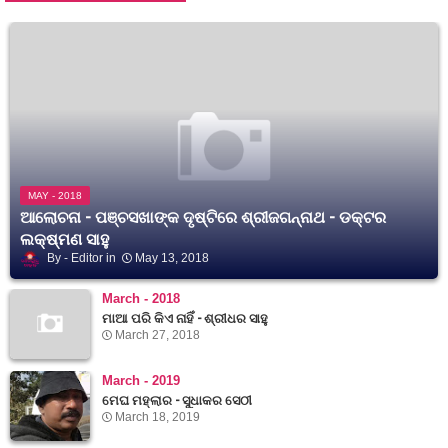
MAY - 2018
ଆଲୋଚନା - ପଞ୍ଚସଖାଙ୍କ ଦୃଷ୍ଟିରେ ଶ୍ରୀଜଗନ୍ନାଥ - ଡକ୍ଟର
ଲକ୍ଷ୍ମଣ ସାହୁ
Editor
May 13, 2018
March - 2018
ମାଆ ପରି କିଏ ନାହିଁ - ଶ୍ରୀଧର ସାହୁ
March 27, 2018
March - 2019
ମେଘ ମହ୍ଲାର - ସୁଧାକର ସେଠୀ
March 18, 2019