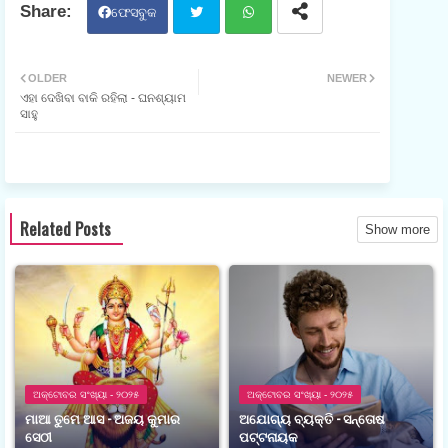
ଫେସବୁକ
ଟୁଇ
ହ୍ଵା
OLDER
NEWER
ଏହା ଦେଖିବା ବାକି ରହିଲା - ଘନଶ୍ୟାମ
ଟର
ଟସ
ସାହୁ
ଆପ
Related Posts
Show more
ଅକ୍ଟୋବର ସଂଖ୍ୟା - ୨୦୨୫
ଅକ୍ଟୋବର ସଂଖ୍ୟା - ୨୦୨୫
ମାଆ ତୁମେ ଆସ - ଅଜୟ କୁମାର
ଅଯୋଗ୍ୟ ବ୍ୟକ୍ତି - ସନ୍ତୋଷ
ସେଠୀ
ପଟ୍ଟନାୟକ