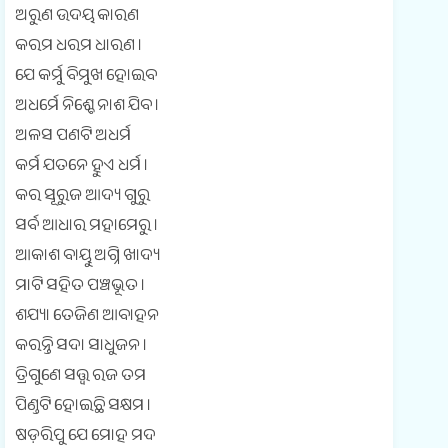
ଅରୁଣ ଉଦୟ କାରଣ
କରମ ଧରମ ଧାରଣ ।
e
ଯେ କର୍ମୁ ବିମୁଖ ହୋଇବ
n
ଅଧର୍ମେ ନିଶ୍ଚେ ନାଶ ଯିବ ।
ଅଳସ ପଣଟି ଅଧର୍ମ
t
କର୍ମ ଯତନେ ହୁଏ ଧର୍ମ ।
(
କର ସୂରୁଜ ଆଦ୍ୟ ଗୁରୁ
0
ସର୍ବ ଆଧାର ମହାମେରୁ ।
)
ଆକାଶ ବାୟୁ ଅଗ୍ନି ଖାଦ୍ୟ
ମାଟି ସହିତ ପଞ୍ଚଭୂତ ।
ଶଯ୍ୟା ତେଜିଣ ଆବାହନ
କରନ୍ତି ସଦା ସାଧୁଜନ ।
ତ୍ରିଗୁଣେ ସତ୍ତ୍ଵ ରଜ ତମ
ପିଣ୍ଡଟି ହୋଇଛି ସକ୍ଷମ ।
ଷଡ଼ରିପୁ ଯେ ମୋହ ମଦ