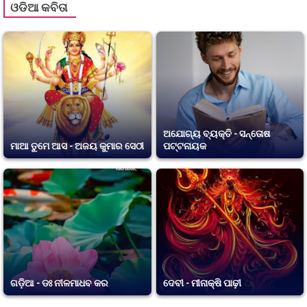
ଓଡିଆ କବିତା
ଅଯୋଗ୍ୟ ବ୍ୟକ୍ତି - ସନ୍ତୋଷ
ମାଆ ତୁମେ ଆସ - ଅଜୟ କୁମାର ସେଠୀ
ପଟ୍ଟନାୟକ
ଗଡ଼ିଆ - ଡଃ ନୀଳମାଧବ କର
ଦେବୀ - ମୀନାକ୍ଷି ପାଢ଼ୀ