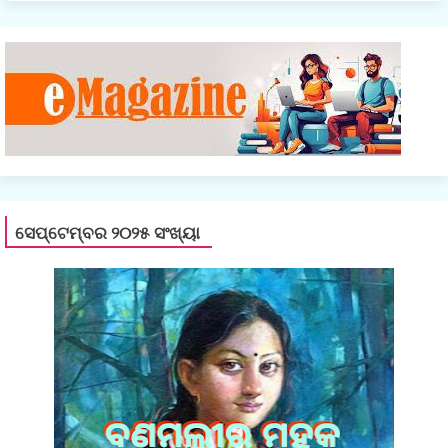
ସେପ୍ଟେମ୍ବର ୨୦୨୫ ସଂଖ୍ୟା