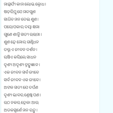
ମାତ୍ସର୍ଯ୍ୟ କାମ ଲୋଭ କ୍ରୋଧ ।
ଷଡ଼ରିପୁ ଯେ ମନ୍ଦଗୁଣ
ସାଧିବ ମନ ଦେଇ ଶୁଣ ।
ପରୋପକାର ଦୟା କ୍ଷମା
ଗୁଣେ ଶାନ୍ତି ସତ୍ୟ ଉତ୍ତମା ।
ଶୁଣ ହେ ମୋର ଗଣ୍ଠିଧନ
ତତ୍ତ୍ଵ ଏ ଜୀବନ ଦର୍ଶନ ।
ଋଷିଏ କରିଲେ ସାଧନ
ଦୃଶ୍ୟ ଅଦୃଶ୍ୟ ବ୍ରହ୍ମଜ୍ଞାନ ।
ଏକ ଜୀବନ ସର୍ବ ଜୀବେ
ସର୍ବ ଜୀବନ ଏକ ଜୀବେ ।
ଅଟଳ ସତ୍ୟ ଯେ ଦର୍ପଣ
ଦୃଶ୍ୟ ଭାବର ଶ୍ରେଷ୍ଠ ପଣ ।
ଉଠ ନକର ହେଳା ଆଉ
ଅତଳସ୍ପର୍ଶେ ମନ ରହୁ ।