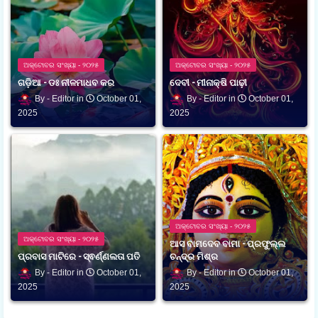
ଅକ୍ଟୋବର ସଂଖ୍ୟା - ୨୦୨୫
ଅକ୍ଟୋବର ସଂଖ୍ୟା - ୨୦୨୫
ଗଡ଼ିଆ - ଡଃ ନୀଳମାଧବ କର
ଦେବୀ - ମୀନାକ୍ଷି ପାଢ଼ୀ
Editor
October 01,
Editor
October 01,
2025
2025
ଅକ୍ଟୋବର ସଂଖ୍ୟା - ୨୦୨୫
ଅକ୍ଟୋବର ସଂଖ୍ୟା - ୨୦୨୫
ଆସ ବାମଦେବ ବାମା - ପ୍ରଫୁଲ୍ଲ
ପ୍ରବାସ ମାଟିରେ - ସ୍ଵର୍ଣ୍ଣଲତା ପତି
ଚନ୍ଦ୍ର ମିଶ୍ର
Editor
October 01,
Editor
October 01,
2025
2025