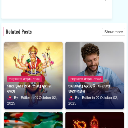
ଆପ
Related Posts
Show more
ଅକ୍ଟୋବର ସଂଖ୍ୟା - ୨୦୨୫
ଅକ୍ଟୋବର ସଂଖ୍ୟା - ୨୦୨୫
ମାଆ ତୁମେ ଆସ - ଅଜୟ କୁମାର
ଅଯୋଗ୍ୟ ବ୍ୟକ୍ତି - ସନ୍ତୋଷ
ସେଠୀ
ପଟ୍ଟନାୟକ
Editor
October 02,
Editor
October 02,
2025
2025