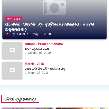
MAY - 2018
ଆଲୋଚନା - ପଞ୍ଚସଖାଙ୍କ ଦୃଷ୍ଟିରେ ଶ୍ରୀଜଗନ୍ନାଥ - ଡକ୍ଟର
ଲକ୍ଷ୍ମଣ ସାହୁ
Editor
May 13, 2018
Author - Pradeep Bandha
ଶବ - ପ୍ରଦୀପ ବନ୍ଧ
October 08, 2019
March - 2018
ମାଆ ପରି କିଏ ନାହିଁ - ଶ୍ରୀଧର ସାହୁ
March 27, 2018
ଓଡିଆ କ୍ଷୁଦ୍ରଗଳ୍ପ