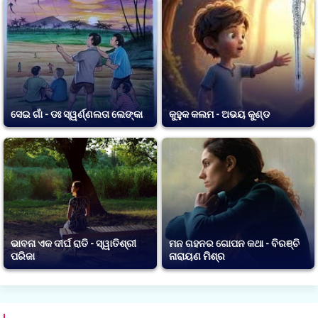
ସେଇ ଗାଁ - ଡଃ ସ୍ୱର୍ଣ୍ଣଲତା ଲେଙ୍କା
କୁହୁକ କଲମ - ଅଭୟ କୁଣ୍ଡ
ଭାବନା ଏକ ଦୀର୍ଘ ରାତି - ସ୍ୱାତିଶ୍ରୀ
ମନ ଗହନର ଗୋପନ କଥା - ବିରଞ୍ଚି
ପରିଜା
ନାରାୟଣ ମିଶ୍ର