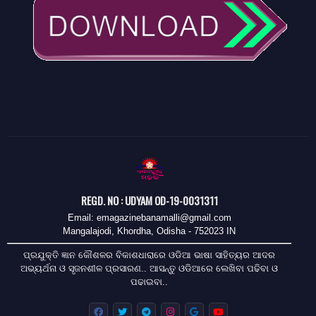
REGD. NO : UDYAM OD-19-0031311
Email: emagazinebanamalli@gmail.com
Mangalajodi, Khordha, Odisha - 752023 IN
ପ୍ରଯୁକ୍ତି ଜ୍ଞାନ କୌଶଳର ବିକାଶଧାରାରେ ଓଡିଆ ଭାଷା ସାହିତ୍ୟର ଆଦର
ଅଭ୍ୟର୍ଥନା ଓ ସୃଜନଶୀଳ ପ୍ରସାରଣ.. ଆସନ୍ତୁ ଓଡିଆରେ ଲେଖିବା ପଢିବା ଓ
ପଢାଇବା..