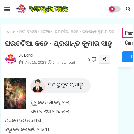
Home
ମଇ ସଂଖ୍ୟା - ୨୦୨୩
ଘରଚଟିଆ କହେ - ପ୍ରଶାନ୍ତ କୁମାର ସାହୁ
Post
ଘରଚଟିଆ କହେ - ପ୍ରଶାନ୍ତ କୁମାର ସାହୁ
Com
Editor
P
0
May 15, 2023
1 minute read
o
s
ପ୍ରଶାନ୍ତ କୁମାର ସାହୁ
t
a
ପୂରୁବେ ଉଷା ଚହଟିଲା
ଘର ଚଟିଆ ରାବ କଲା ।
ଉଠରେ ଉଠ ଧନମଣି
o
ବିଭୁ ବନ୍ଦିଲେ ଉଷାରାଣୀ ।