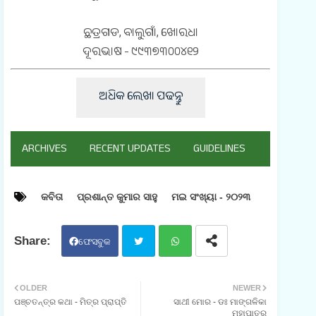
ଛତ୍ରଗଡ, ବାଲୁଗାଁ, ଖୋରଧା
ଦୂରଭାଷ - ୯୯୩୭୩୦୦୪୧୨
ଅଧିକ ଲେଖା ପଢନ୍ତୁ
ARCHIVES
RECENT UPDATES
GUIDELINES
କବିତା
ପ୍ରଶାନ୍ତ କୁମାର ସାହୁ
ମଇ ସଂଖ୍ୟା - ୨୦୨୩
ଫେସବୁକ
ଟୁଇ
ହ୍ଵା
OLDER
NEWER
ପଞ୍ଚତନ୍ତ୍ର କଥା - ମିତ୍ର ପ୍ରାପ୍ତି
ସାଥୀ ମୋର - ଡଃ ମାଙ୍ଗଳିକା
ଟର
ଟସ
ମହାପାତ୍ର