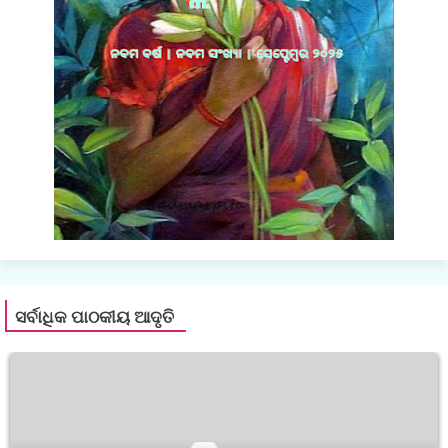
ସର୍ବାଧିକ ପାଠକୀୟ ଆଦୃତି