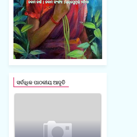
ସର୍ବାଧିକ ପାଠକୀୟ ଆଦୃତି