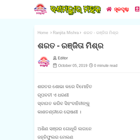
ମୂଳପୃଷ୍ଠା
Home
Ranjita Mishra
ଶରତ - ରଞ୍ଜିତା ମିଶ୍ର
ଶରତ - ରଞ୍ଜିତା ମିଶ୍ର
Editor
October 05, 2019
0 minute read
ଶରତର ଶୋଭା କରେ ବିମୋହିତ
ରୂପବତୀ ଏ ଧରଣୀ
ସ୍ବାଗତ କରିବ ସିହଂବାହିନୀଙ୍କୁ
କାଶତଣ୍ଡୀରେ ରୋଷଣୀ ।
ଅଶିଣ ସଞ୍ଜର ଗୋଧୂଳି ଲଗନେ
ଜହ୍ନିଫୁଲର ମେଲଣ