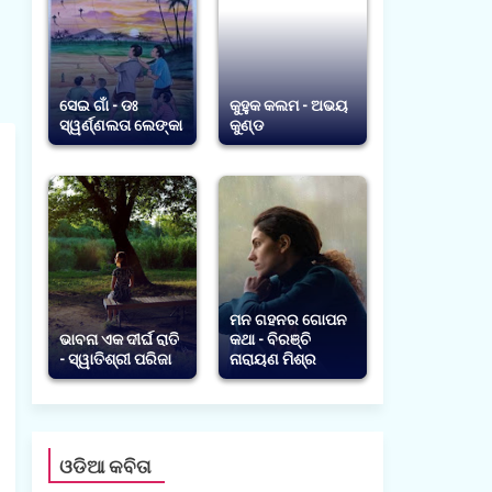
ସେଇ ଗାଁ - ଡଃ
କୁହୁକ କଲମ - ଅଭୟ
ସ୍ୱର୍ଣ୍ଣଲତା ଲେଙ୍କା
କୁଣ୍ଡ
ମନ ଗହନର ଗୋପନ
ଭାବନା ଏକ ଦୀର୍ଘ ରାତି
କଥା - ବିରଞ୍ଚି
- ସ୍ୱାତିଶ୍ରୀ ପରିଜା
ନାରାୟଣ ମିଶ୍ର
ଓଡିଆ କବିତା