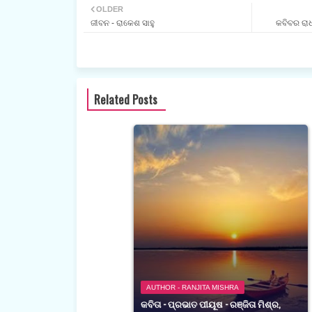
OLDER
ଜୀବନ - ରାକେଶ ସାହୁ
କବିବର ରାଧ
Related Posts
AUTHOR - RANJITA MISHRA
କବିତା - ପ୍ରଭାତ ପୀୟୂଷ - ରଞ୍ଜିତା ମିଶ୍ର,