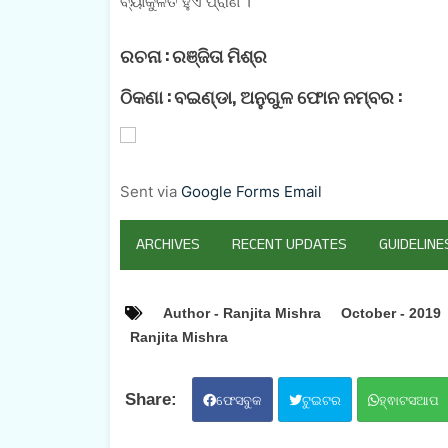
ବ୍ୟାକୁଳିତ ହୁଏ ପ୍ରାଣ ।
ରଚନା :
ରଞ୍ଜିତା ମିଶ୍ର
ଠିକଣା :
ବଇଣ୍ଡା, ଅନୁଗୁଳ ଫୋନ ନମ୍ବର :
Sent via
Google Forms Email
ARCHIVES
RECENT UPDATES
GUIDELINE
Author - Ranjita Mishra
October - 2019
Ranjita Mishra
ଫେସବୁକ
ଟୁଇଟର
ହ୍ଵାଟସଆପ