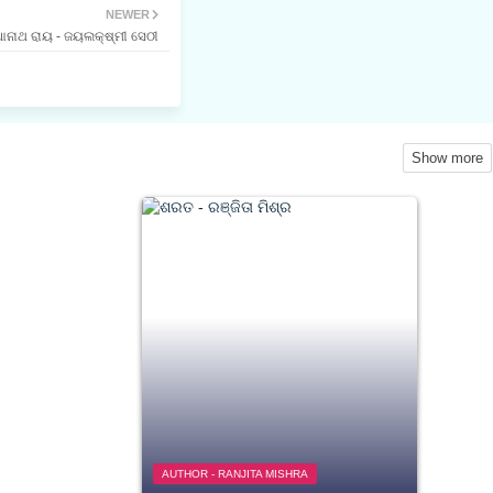
NEWER
ାନାଥ ରାୟ - ଜୟଲକ୍ଷ୍ମୀ ସେଠୀ
Show more
AUTHOR - RANJITA MISHRA