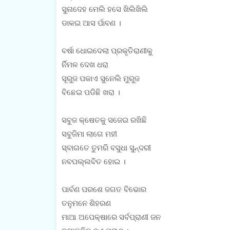
ସୁନାଦେହ ମେଲି ହସେ ଖିଲିଖିଲି
ଡାକଇ ଆସ ର୍ପାବଣ ।
ବର୍ଷା ଧୋଇଦେଲା ପ୍ରକୃତିରାଣୀକୁ
ର୍ନିମଳ ଦେଖ ଧରା
ସୂରୁଜ ପକାଏ ସୁନେଲି ମୁରୁଜ
ବିଛେଇ ପଡିଛି ଖରା ।
ସବୁଜ କ୍ଷେତକୁ ସଜେଇ ରଖିଛି
ସବୁଜିମା ଲାଗେ ମହୀ
ସ୍ବାଗତେ ତୁମରି ବସୁଧା ସୁନ୍ଦରୀ
ନବପଲ୍ଲବିତ ହୋଇ ।
ପାର୍ବଣ ପରଶେ ଜଗତ ବିଭୋର
ତନୁମନେ ଶିହରଣ
ମାଆ ଅପେକ୍ଷାରେ ସର୍ବପ୍ରାଣୀ ଜନ