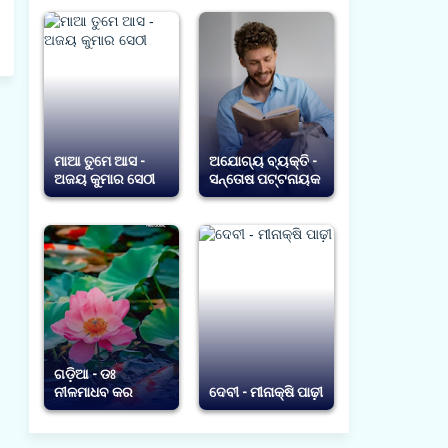
ମାଆ ତୁମେ ଆସ -
ଅଯୋଗ୍ୟ ବ୍ୟକ୍ତି -
ଅଜୟ କୁମାର ସେଠୀ
ସନ୍ତୋଷ ପଟ୍ଟନାୟକ
ଗଡ଼ିଆ - ଡଃ
ନୀଳମାଧବ କର
ଦେବୀ - ମୀନାକ୍ଷି ପାଢ଼ୀ