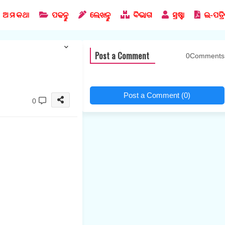
ଆମ କଥା
ପଢନ୍ତୁ
ଲେଖନ୍ତୁ
ବିଭାଗ
ସ୍ରଷ୍ଟା
ଇ-ପତ୍ର
Post a Comment
0Comments
Post a Comment (0)
0