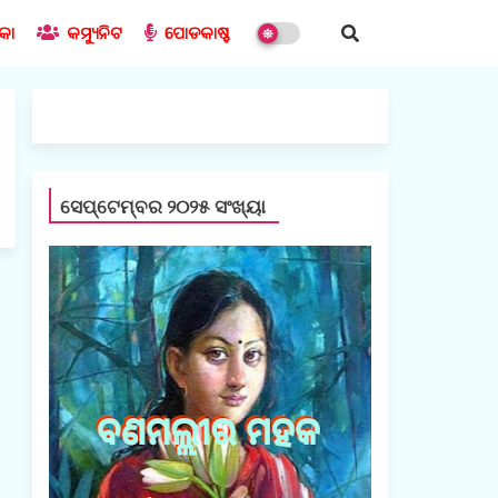
ିକା
କମ୍ୟୁନିଟ
ପୋଡକାଷ୍ଟ
ସେପ୍ଟେମ୍ବର ୨୦୨୫ ସଂଖ୍ୟା