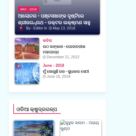
MAY - 2018
ଆଲୋଚନା - ପଞ୍ଚସଖାଙ୍କ ଦୃଷ୍ଟିରେ
ଶ୍ରୀଜଗନ୍ନାଥ - ଡକ୍ଟର ଲକ୍ଷ୍ମଣ ସାହୁ
Editor
May 13, 2018
କବିତା
ଉଠ କଙ୍କାଳ - ଗୋଦାବରୀଶ
ମହାପାତ୍ର
December 21, 2022
June - 2018
ମୁଁ ଖୋଜୁଛି ରଜ - ସୁଧାକର ସେଠୀ
June 16, 2018
ଓଡିଆ କ୍ଷୁଦ୍ରଗଳ୍ପ