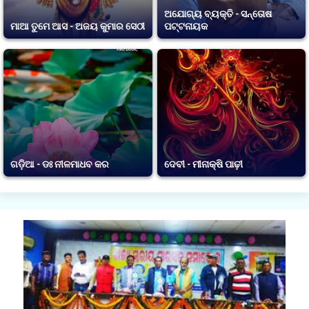
ଅଯୋଗ୍ୟ ବ୍ୟକ୍ତି - ସନ୍ତୋଷ
ମାଆ ତୁମେ ଆସ - ଅଜୟ କୁମାର ସେଠୀ
ପଟ୍ଟନାୟକ
ଗଡ଼ିଆ - ଡଃ ନୀଳମାଧବ କର
ଦେବୀ - ମୀନାକ୍ଷି ପାଢ଼ୀ