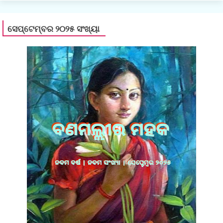
ସେପ୍ଟେମ୍ବର ୨୦୨୫ ସଂଖ୍ୟା