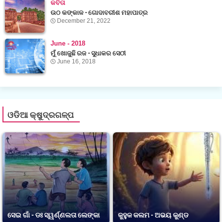
କବିତା
ଉଠ କଙ୍କାଳ - ଗୋଦାବରୀଶ ମହାପାତ୍ର
December 21, 2022
June - 2018
ମୁଁ ଖୋଜୁଛି ରଜ - ସୁଧାକର ସେଠୀ
June 16, 2018
ଓଡିଆ କ୍ଷୁଦ୍ରଗଳ୍ପ
ସେଇ ଗାଁ - ଡଃ ସ୍ୱର୍ଣ୍ଣଲତା ଲେଙ୍କା
କୁହୁକ କଲମ - ଅଭୟ କୁଣ୍ଡ