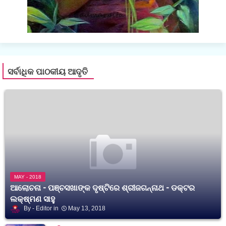
ସର୍ବାଧିକ ପାଠକୀୟ ଆଦୃତି
MAY - 2018
ଆଲୋଚନା - ପଞ୍ଚସଖାଙ୍କ ଦୃଷ୍ଟିରେ ଶ୍ରୀଜଗନ୍ନାଥ - ଡକ୍ଟର
ଲକ୍ଷ୍ମଣ ସାହୁ
Editor
May 13, 2018