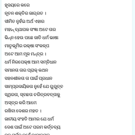
ହୃଦୟରେ କରେ
ନୂତନ ଶକ୍ତିର ଜାଗ୍ରତ ।
ସୀମିତ ନୁହଁଇ ଅର୍ଥ ଏହାର
ମହାନ୍ ବ୍ଯାପକ ସଂଜ୍ଞା ଅଟେ ତାର
ଭିନ୍ନ ହେଉ ପଛେ ଜାତି ଧର୍ମ ଭାଷା
ମାତୃଭୂମିର ରକ୍ଷା ସଂକଳ୍ପ
ଅଟେ ଆମ ମୂଳ ମନ୍ତ୍ର ।
ଧର୍ମ ନିରପେକ୍ଷ ଆମ ସମ୍ବିଧାନ
ସମାନତା ତାର ପ୍ରାକ୍ କଥନ
ସହନଶୀଳତା ତା ପାଇଁ ପ୍ରଧାନ
ସାମ୍ପ୍ରଦାୟିକତା ନୁହେଁ ଯେ ଗୁରୁତ୍ବ
ସ୍ଥିରତା, ସ୍ବଛତା ଚରିତ୍ରବତ୍ତାକୁ
ଅସ୍ତ୍ର କରି ଆମେ
ରଖିବା ଦେଶର ମହତ ।
ଜାତୀୟ ସଂହତି ଆମର ଯେ ଧର୍ମ
ଦେଶ ପାଇଁ ଅଟେ ପରମ କର୍ତ୍ତବ୍ୟ