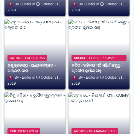
Editor
October 31,
Editor
October 31,
2019
2019
AUTHOR - PALLABI DAS
AUTHOR - PRADEEP KUMAR SAHOO
କ୍ଷୁଦ୍ରଗଳ୍ପ - ଅନ୍ୟମନସ୍କତା -
କବିତା - ଅଭିନୟ ଏଠି ସଭିଏଁ କରୁଛୁ -
ପଲ୍ଲବୀ ଦାସ
ପ୍ରଦୀପ କୁମାର ସାହୁ
Editor
October 31,
Editor
October 31,
2019
2019
CHILDREN'S POEM
AUTHOR - BHAJARAM SETHI