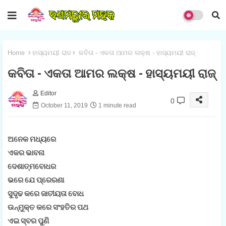
Home
ହାସ୍ୟମୟୀ ରାଜ
କବିତା - ଏକତା ଆମର ଲକ୍ଷ - ହାସ୍ୟମୟୀ ରାଜ୍
କବିତା - ଏକତା ଆମର ଲକ୍ଷ - ହାସ୍ୟମୟୀ ରାଜ୍
Editor
0
October 11, 2019
1 minute read
ଅନେକ ମଧ୍ୟରେ
ଏକର ଭାବନା
ଦେଶାତ୍ମବୋଧର
ଭରେ ଯେ ପ୍ରେରଣା
ସୁଦୃଢ କରେ ଜାତୀୟତା ବୋଧ
ଉନ୍ମୁକ୍ତ କରେ ସଂହତିର ପଥ
ଏଇ ସ୍ବର ପୁଣି