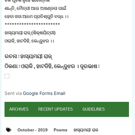
ବଳ ପୂର୍ବକ ନୁହେଁ ଭାବାତ୍ମକ
ଶାନ୍ତି, ମୈତ୍ରୀ ଆଉ ଅଖଣ୍ଡତା ପାଇଁ
ହେବା ସଦା ଆମେ ପ୍ରତିଶ୍ରୁତି ବଦ୍ଧ ।।
***********************
ହାସ୍ୟମୟୀ ରାଜ୍ (ଶିକ୍ଷୟିତ୍ରୀ)
ଓରାଳି, ହାଟଡିହି, କେନ୍ଦୁଝର ।।
ରଚନା :
ହାସ୍ୟମୟୀ ରାଜ୍
ଠିକଣା :
ଓରାଳି , ହାଟଡିହି, କେନ୍ଦୁଝର । ଦୂରଭାଷ :
Sent via
Google Forms Email
ARCHIVES
RECENT UPDATES
GUIDELINES
October - 2019
Poems
ହାସ୍ୟମୟୀ ରାଜ