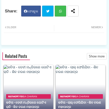
ଫେସବୁକ
ଟୁଇ
ହ୍ଵା
OLDER
NEWER
ଟର
ଟସ
ଆପ
Related Posts
Show more
AUTHOR - SIBA CHARAN MAHAPATRA
AUTHOR - SIBA CHARAN MAHAPATRA
କବିତା - ଦେବୀ ମନ୍ଦିରରେ ଗୋଟିଏ
କବିତା - ଚାଲ୍ ଫେରିଯିବା - ଶିବ ଚରଣ
ରାତି - ଶିବ ଚରଣ ମହାପାତ୍ର
ମହାପାତ୍ର