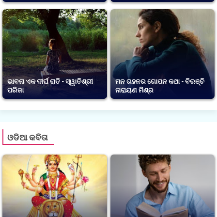
ଭାବନା ଏକ ଦୀର୍ଘ ରାତି - ସ୍ୱାତିଶ୍ରୀ
ମନ ଗହନର ଗୋପନ କଥା - ବିରଞ୍ଚି
ପରିଜା
ନାରାୟଣ ମିଶ୍ର
ଓଡିଆ କବିତା