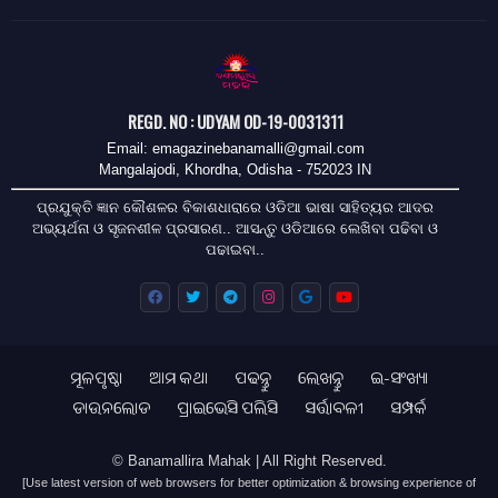
REGD. NO : UDYAM OD-19-0031311
Email: emagazinebanamalli@gmail.com
Mangalajodi, Khordha, Odisha - 752023 IN
ପ୍ରଯୁକ୍ତି ଜ୍ଞାନ କୌଶଳର ବିକାଶଧାରାରେ ଓଡିଆ ଭାଷା ସାହିତ୍ୟର ଆଦର
ଅଭ୍ୟର୍ଥନା ଓ ସୃଜନଶୀଳ ପ୍ରସାରଣ.. ଆସନ୍ତୁ ଓଡିଆରେ ଲେଖିବା ପଢିବା ଓ
ପଢାଇବା..
ମୂଳପୃଷ୍ଠା
ଆମ କଥା
ପଢନ୍ତୁ
ଲେଖନ୍ତୁ
ଇ-ସଂଖ୍ୟା
ଡାଉନଲୋଡ
ପ୍ରାଇଭେସି ପଲିସି
ସର୍ତ୍ତାବଳୀ
ସମ୍ପର୍କ
© Banamallira Mahak | All Right Reserved.
[Use latest version of web browsers for better optimization & browsing experience of