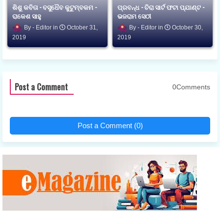
ଶିଶୁ କବିତା - ବସୁଧୈବ କୁଟୁମ୍ବକମ -
ପ୍ରବନ୍ଧ - ଚିରା ସାର୍ଟ ଫଟା ପ୍ଯାଣ୍ଟ -
ରାକେଶ ସାହୁ
ଭଜରାମ ସେଠୀ
Editor
October 31,
Editor
October 30,
2019
2019
Post a Comment
0Comments
Post a Comment (0)