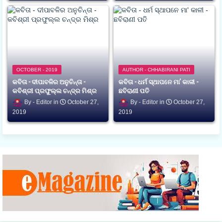
OCTOBER - 2019
AUTHOR - CHHABIRANI PATI
କବିତା - ଦୀପାବଳିର ଅନୁଚିନ୍ତା -
କବିତା - ଧର୍ମ ସ୍ଥାପନେ ମା' କାଳୀ -
କବିଶ୍ରୀ ପ୍ରଫୁଲ୍ଲ ଚନ୍ଦ୍ର ମିଶ୍ର
ଛବିରାଣୀ ପତି
Editor
October 27,
Editor
October 27,
2019
2019