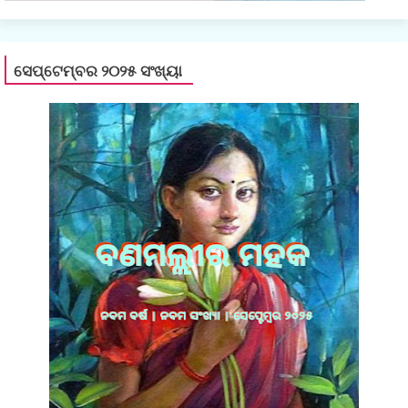
ସେପ୍ଟେମ୍ବର ୨୦୨୫ ସଂଖ୍ୟା