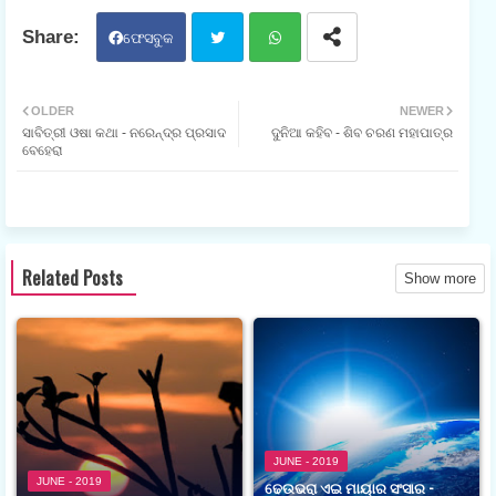
ଫେସବୁକ
ଟୁଇ
ହ୍ଵା
OLDER
NEWER
ସାବିତ୍ରୀ ଓଷା କଥା - ନରେନ୍ଦ୍ର ପ୍ରସାଦ
ଦୁନିଆ କହିବ - ଶିବ ଚରଣ ମହାପାତ୍ର
ଟର
ଟସ
ବେହେରା
ଆପ
Related Posts
Show more
JUNE - 2019
JUNE - 2019
ଢେଉଭରା ଏଇ ମାୟାର ସଂସାର -