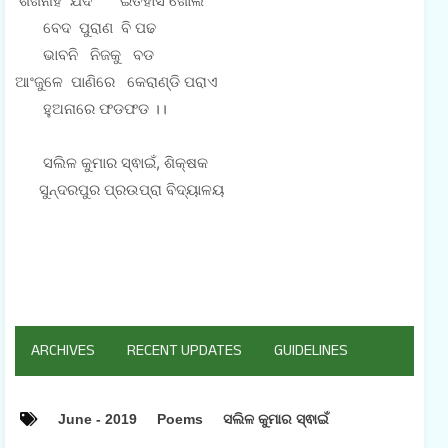
ଶିଖିନାହଁ ଯଦି ଇତିହାସ ଖୋଲ
ବେଦ ପୁରାଣ ବି ପଢ
ଭାବନି ନିଜକୁ ବଡ
ଆଂଜୁଳେ ପାଣିରେ କେରାଣ୍ଡି ପରାଏ
ହୁଅନାରେ ଫଡଫଡ ।।
ସଲିଳ କୁମାର ସ୍ଵାଇଁ, ଶିକ୍ଷକ
ସୁନ୍ଦରପୁର ପ୍ରଉପ୍ରା ବିଦ୍ୟାଳୟ
ARCHIVES
RECENT UPDATES
GUIDELINES
June - 2019
Poems
ସଲିଳ କୁମାର ସ୍ଵାଇଁ