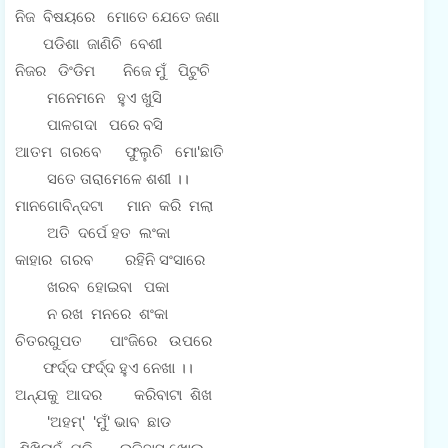
ନିଜ ବିଷୟରେ ମୋତେ ଯେତେ ଜଣା
ପଡିଶା ଜାଣିଚି ବେଶୀ
ନିଜର ଡିଂଡିମ ନିଜେ ମୁଁ ପିଟୁଚି
ମନେମନେ ହୁଏ ଖୁସି
ପାଳଗଦା ପରେ ବସି
ଆତମ ଗରବେ ଫୁଲୁଚି ମୋ'ଛାତି
ସତେ ତାରାମେଳେ ଶଶୀ ।।
ମାନଗୋବିନ୍ଦଟା ମାନ କରି ମଲା
ଅତି ଦର୍ପେ ହତ ଲଂକା
କାହାର ଗରବ ରହିନି ସଂସାରେ
ଖରବ ହୋଇବା ପକା
ନ ରଖ ମନରେ ଶଂକା
ଚିତରଗୁପତ ପାଂଜିରେ ଉପରେ
ଫର୍ଦ୍ଦ ଫର୍ଦ୍ଦ ହୁଏ ନେଖା ।।
ଅନ୍ଯକୁ ଆଦର କରିବାଟା ଶିଖ
'ଅହମ୍' 'ମୁଁ' ଭାବ ଛାଡ