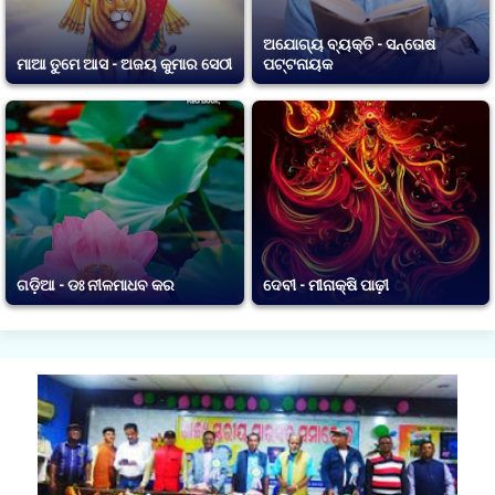
ଅଯୋଗ୍ୟ ବ୍ୟକ୍ତି - ସନ୍ତୋଷ
ମାଆ ତୁମେ ଆସ - ଅଜୟ କୁମାର ସେଠୀ
ପଟ୍ଟନାୟକ
ଗଡ଼ିଆ - ଡଃ ନୀଳମାଧବ କର
ଦେବୀ - ମୀନାକ୍ଷି ପାଢ଼ୀ