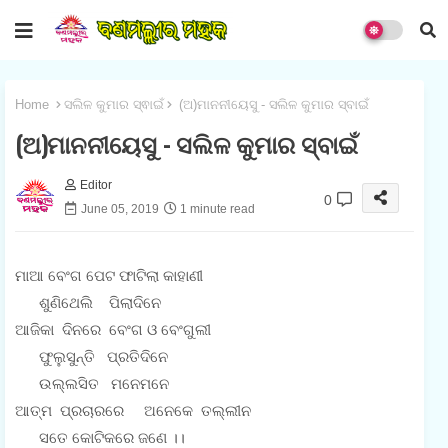
Home
ସଲିଳ କୁମାର ସ୍ଵାଇଁ
(ଅ)ମାନନୀୟେସୁ - ସଲିଳ କୁମାର ସ୍ବାଇଁ
(ଅ)ମାନନୀୟେସୁ - ସଲିଳ କୁମାର ସ୍ବାଇଁ
Editor
0
June 05, 2019
1 minute read
ମାଆ ବେଂଗ ପେଟ ଫାଟିଲା କାହାଣୀ
ଶୁଣିଥେଲି ପିଲାଦିନେ
ଆଜିକା ଦିନରେ ବେଂଗ ଓ ବେଂଗୁଲୀ
ଫୁଲୁସୁନ୍ତି ପ୍ରତିଦିନେ
ଉଲ୍ଲସିତ ମନେମନେ
ଆତ୍ମ ପ୍ରଚାରରେ ଅନେକେ ତଲ୍ଲୀନ
ସତେ କୋଟିକରେ ଜଣେ ।।