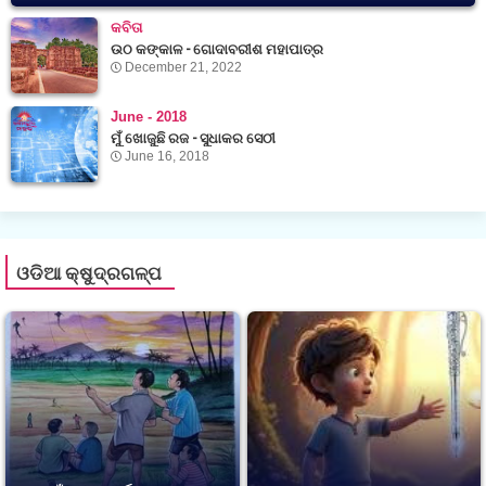
କବିତା
ଉଠ କଙ୍କାଳ - ଗୋଦାବରୀଶ ମହାପାତ୍ର
December 21, 2022
June - 2018
ମୁଁ ଖୋଜୁଛି ରଜ - ସୁଧାକର ସେଠୀ
June 16, 2018
ଓଡିଆ କ୍ଷୁଦ୍ରଗଳ୍ପ