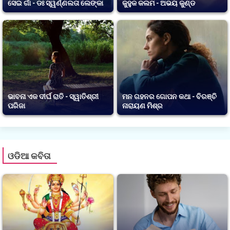
ସେଇ ଗାଁ - ଡଃ ସ୍ୱର୍ଣ୍ଣଲତା ଲେଙ୍କା
କୁହୁକ କଲମ - ଅଭୟ କୁଣ୍ଡ
ଭାବନା ଏକ ଦୀର୍ଘ ରାତି - ସ୍ୱାତିଶ୍ରୀ
ମନ ଗହନର ଗୋପନ କଥା - ବିରଞ୍ଚି
ପରିଜା
ନାରାୟଣ ମିଶ୍ର
ଓଡିଆ କବିତା