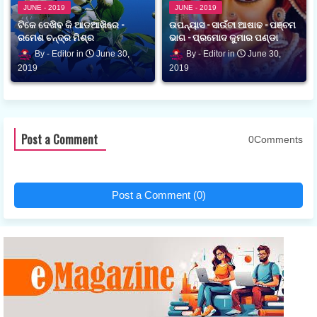
JUNE - 2019
JUNE - 2019
ଟିକେ ଦେଖିବ କି ଆଡଆଖିରେ -
ଉପନ୍ୟାସ - ସାଉଁଟା ଆଷାଢ - ପଞ୍ଚମ
ରମେଶ ଚନ୍ଦ୍ର ମିଶ୍ର
ଭାଗ - ପ୍ରମୋଦ କୁମାର ପଣ୍ଡା
Editor
June 30,
Editor
June 30,
2019
2019
Post a Comment
0Comments
Post a Comment (0)