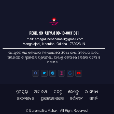
REGD. NO : UDYAM OD-19-0031311
Email: emagazinebanamalli@gmail.com
Mangalajodi, Khordha, Odisha - 752023 IN
ପ୍ରଯୁକ୍ତି ଜ୍ଞାନ କୌଶଳର ବିକାଶଧାରାରେ ଓଡିଆ ଭାଷା ସାହିତ୍ୟର ଆଦର
ଅଭ୍ୟର୍ଥନା ଓ ସୃଜନଶୀଳ ପ୍ରସାରଣ.. ଆସନ୍ତୁ ଓଡିଆରେ ଲେଖିବା ପଢିବା ଓ
ପଢାଇବା..
ମୂଳପୃଷ୍ଠା
ଆମ କଥା
ପଢନ୍ତୁ
ଲେଖନ୍ତୁ
ଇ-ସଂଖ୍ୟା
ଡାଉନଲୋଡ
ପ୍ରାଇଭେସି ପଲିସି
ସର୍ତ୍ତାବଳୀ
ସମ୍ପର୍କ
© Banamallira Mahak | All Right Reserved.