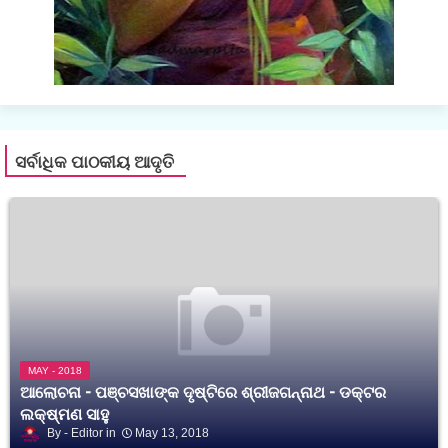
ସର୍ବାଧିକ ପାଠକୀୟ ଆଦୃତି
MAY - 2018
ଆଲୋଚନା - ପଞ୍ଚସଖାଙ୍କ ଦୃଷ୍ଟିରେ ଶ୍ରୀଜଗନ୍ନାଥ - ଡକ୍ଟର
ଲକ୍ଷ୍ମଣ ସାହୁ
Editor
May 13, 2018