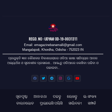
REGD. NO : UDYAM OD-19-0031311
Email: emagazinebanamalli@gmail.com
Mangalajodi, Khordha, Odisha - 752023 IN
ପ୍ରଯୁକ୍ତି ଜ୍ଞାନ କୌଶଳର ବିକାଶଧାରାରେ ଓଡିଆ ଭାଷା ସାହିତ୍ୟର ଆଦର
ଅଭ୍ୟର୍ଥନା ଓ ସୃଜନଶୀଳ ପ୍ରସାରଣ.. ଆସନ୍ତୁ ଓଡିଆରେ ଲେଖିବା ପଢିବା ଓ
ପଢାଇବା..
ମୂଳପୃଷ୍ଠା
ଆମ କଥା
ପଢନ୍ତୁ
ଲେଖନ୍ତୁ
ଇ-ସଂଖ୍ୟା
ଡାଉନଲୋଡ
ପ୍ରାଇଭେସି ପଲିସି
ସର୍ତ୍ତାବଳୀ
ସମ୍ପର୍କ