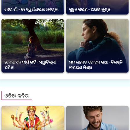
ସେଇ ଗାଁ - ଡଃ ସ୍ୱର୍ଣ୍ଣଲତା ଲେଙ୍କା
କୁହୁକ କଲମ - ଅଭୟ କୁଣ୍ଡ
ଭାବନା ଏକ ଦୀର୍ଘ ରାତି - ସ୍ୱାତିଶ୍ରୀ
ମନ ଗହନର ଗୋପନ କଥା - ବିରଞ୍ଚି
ପରିଜା
ନାରାୟଣ ମିଶ୍ର
ଓଡିଆ କବିତା