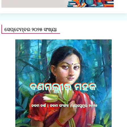
ସେପ୍ଟେମ୍ବର ୨୦୨୫ ସଂଖ୍ୟା