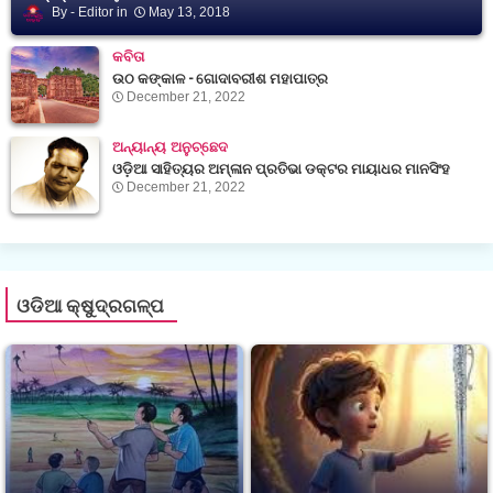
Editor
May 13, 2018
କବିତା
ଉଠ କଙ୍କାଳ - ଗୋଦାବରୀଶ ମହାପାତ୍ର
December 21, 2022
ଅନ୍ୟାନ୍ୟ ଅନୁଚ୍ଛେଦ
ଓଡ଼ିଆ ସାହିତ୍ୟର ଅମ୍ଳାନ ପ୍ରତିଭା ଡକ୍ଟର ମାୟାଧର ମାନସିଂହ
December 21, 2022
ଓଡିଆ କ୍ଷୁଦ୍ରଗଳ୍ପ