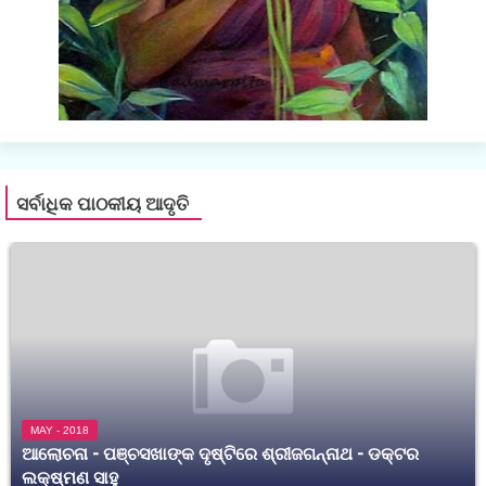
ସର୍ବାଧିକ ପାଠକୀୟ ଆଦୃତି
MAY - 2018
ଆଲୋଚନା - ପଞ୍ଚସଖାଙ୍କ ଦୃଷ୍ଟିରେ ଶ୍ରୀଜଗନ୍ନାଥ - ଡକ୍ଟର
ଲକ୍ଷ୍ମଣ ସାହୁ