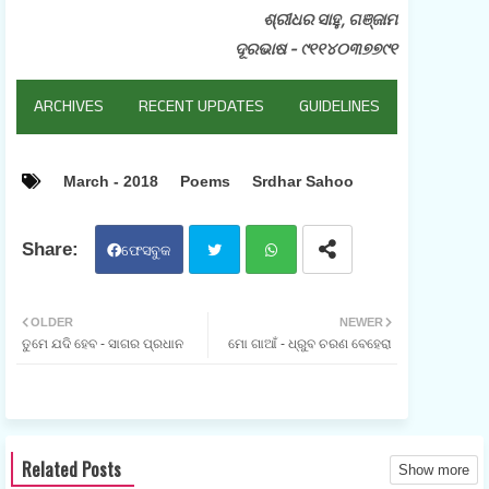
ଶ୍ରୀଧର ସାହୁ, ଗଞ୍ଜାମ
ଦୂରଭାଷ - ୯୧୧୪୦୩୭୭୯୧
ARCHIVES
RECENT UPDATES
GUIDELINES
March - 2018
Poems
Srdhar Sahoo
ଫେସବୁକ
ଟୁଇ
ହ୍ଵା
OLDER
NEWER
ତୁମେ ଯଦି ହେବ - ସାଗର ପ୍ରଧାନ
ମୋ ଗାଆଁ - ଧ୍ରୁବ ଚରଣ ବେହେରା
ଟର
ଟସ
ଆପ
Related Posts
Show more