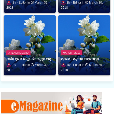
Editor
March 31,
Editor
March 30,
2018
2018
JITENDRA SAHU
MARCH - 2018
ଉଇଁଵ ସୁଖର ଇନ୍ଦୁ - ଜିତେନ୍ଦ୍ର ସାହୁ
ପ୍ରେମ - ସନ୍ତୋଷ ପଟ୍ଟନାୟକ
Editor
March 30,
Editor
March 29,
2018
2018