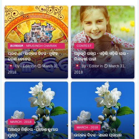
AUTHOR - NRUSINGH CHARAN BEHERA
CONTEST
ପ୍ରବନ୍ଧ - ଉତ୍କଳ ଦିବସ - ନୃସିଂହ
ଅନୁଭୂତି ଗଳ୍ପ - ଏଡ଼ିକି ଏଡ଼ିକି ଲାଉ -
ଚରଣ ବେହେରା
ମିନାକ୍ଷୀ ପାଢୀ
Editor
March 31,
Editor
March 31,
2018
2018
MARCH - 2018
MARCH - 2018
ଅଖଣ୍ଡ ନିର୍ଜନତା - ରାଜେଶ କୁମାର
ମୁଣ୍ଡ
ଉତ୍କଳ ଦିବସ - ସାଗର ପ୍ରଧାନ