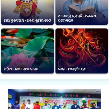
ଅଯୋଗ୍ୟ ବ୍ୟକ୍ତି - ସନ୍ତୋଷ
ମାଆ ତୁମେ ଆସ - ଅଜୟ କୁମାର ସେଠୀ
ପଟ୍ଟନାୟକ
ଗଡ଼ିଆ - ଡଃ ନୀଳମାଧବ କର
ଦେବୀ - ମୀନାକ୍ଷି ପାଢ଼ୀ