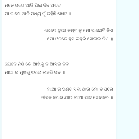
ମନେ ପଡେ ଆଜି ପିଲା ଦିନ ଅଝଟ
m
ମା ପାଖେ ଆଜି ମଧ୍ୟ ମୁଁ ରହିଛି ଛୋଟ ॥
e
ଯେତେ ଦୁଃଖ କଷ୍ଟ କୁ ମୋ ପାଛୋଟି ନିଏ
n
ମୋ ଓଠରେ ହସ ଲହରି ଖେଳାଇ ଦିଏ ॥
t
(
ଯେବେ ନିଶି ରେ ଆଖିକୁ ନ ଆସଇ ନିଦ
0
ମାଆ ର ମୁଖରୁ ଝରଇ ଲହରି ପଦ ॥
)
ମାଆ ର ପଣତ ସଦା ଥାଉ ମୋ ଉପରେ
ଜୀବନ ମୋର ଯାଉ ମାଆ ପାଦ ସେବାରେ ॥