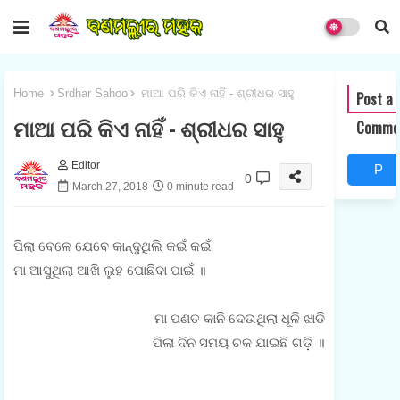
Home
Srdhar Sahoo
ମାଆ ପରି କିଏ ନାହିଁ - ଶ୍ରୀଧର ସାହୁ
Post a
ମାଆ ପରି କିଏ ନାହିଁ - ଶ୍ରୀଧର ସାହୁ
Comme
Editor
P
0
March 27, 2018
0 minute read
o
s
ପିଲା ବେଳେ ଯେବେ କାନ୍ଦୁଥିଲି କଇଁ କଇଁ
t
ମା ଆସୁଥିଲା ଆଖି ଲୁହ ପୋଛିବା ପାଇଁ ॥
a
ମା ପଣତ କାନି ଦେଉଥିଲା ଧୂଳି ଝାଡି
C
ପିଲା ଦିନ ସମୟ ଚକ ଯାଇଛି ଗଡ଼ି ॥
o
m