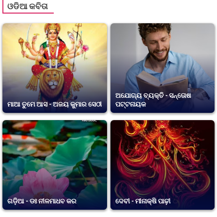
ଓଡିଆ କବିତା
ଅଯୋଗ୍ୟ ବ୍ୟକ୍ତି - ସନ୍ତୋଷ
ମାଆ ତୁମେ ଆସ - ଅଜୟ କୁମାର ସେଠୀ
ପଟ୍ଟନାୟକ
ଗଡ଼ିଆ - ଡଃ ନୀଳମାଧବ କର
ଦେବୀ - ମୀନାକ୍ଷି ପାଢ଼ୀ