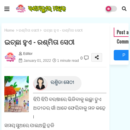
Home
ରଶ୍ମିତା ସେଠୀ
ଇଚ୍ଛା ହୁଏ - ରଶ୍ମିତା ସେଠୀ
Post a
ଇଚ୍ଛା ହୁଏ - ରଶ୍ମିତା ସେଠୀ
Comme
Editor
P
0
January 01, 2022
1 minute read
o
s
ରଶ୍ମିତା ସେଠୀ
t
a
ଝିପି ଝିପି ବରଷାରେ ଭିଜିବାକୁ ଇଚ୍ଛା ହୁଏ
C
ଅତୀତର ଗାଁ ଆଡେ ଫେରିବାକୁ ମନ କହେ
।
o
ସମୟ ସୁଅରେ ଯାଇଅଛି ହଜି
m