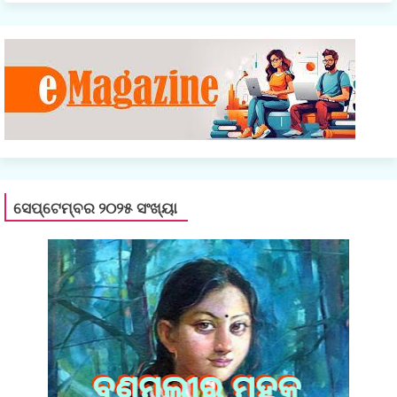
ସେପ୍ଟେମ୍ବର ୨୦୨୫ ସଂଖ୍ୟା