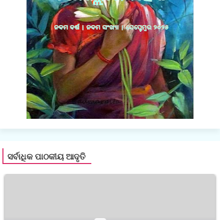
ସର୍ବାଧିକ ପାଠକୀୟ ଆଦୃତି