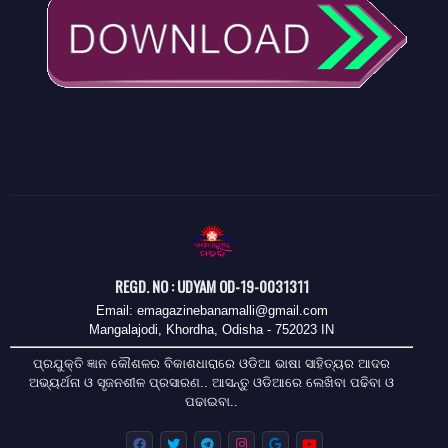
REGD. NO : UDYAM OD-19-0031311
Email: emagazinebanamalli@gmail.com
Mangalajodi, Khordha, Odisha - 752023 IN
ପ୍ରଯୁକ୍ତି ଜ୍ଞାନ କୌଶଳର ବିକାଶଧାରାରେ ଓଡିଆ ଭାଷା ସାହିତ୍ୟର ଆଦର
ଅଭ୍ୟର୍ଥନା ଓ ସୃଜନଶୀଳ ପ୍ରସାରଣ.. ଆସନ୍ତୁ ଓଡିଆରେ ଲେଖିବା ପଢିବା ଓ
ପଢାଇବା..