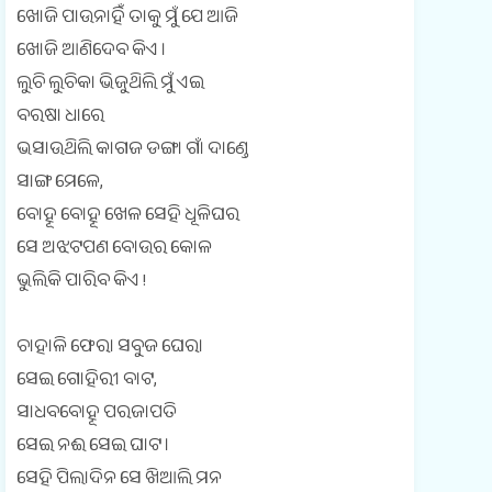
ଖୋଜି ପାଉନାହିଁ ତାକୁ ମୁଁ ଯେ ଆଜି
m
ଖୋଜି ଆଣିଦେବ କିଏ ।
e
ଲୁଚି ଲୁଚିକା ଭିଜୁଥିଲି ମୁଁ ଏଇ
n
ବରଷା ଧାରେ
ଭସାଉଥିଲି କାଗଜ ଡଙ୍ଗା ଗାଁ ଦାଣ୍ଡେ
t
ସାଙ୍ଗ ମେଳେ,
(
ବୋହୂ ବୋହୂ ଖେଳ ସେହି ଧୂଳିଘର
0
ସେ ଅଝଟପଣ ବୋଉର କୋଳ
)
ଭୁଲିକି ପାରିବ କିଏ !
ଚାହାଳି ଫେରା ସବୁଜ ଘେରା
ସେଇ ଗୋହିରୀ ବାଟ,
ସାଧବବୋହୂ ପରଜାପତି
ସେଇ ନଈ ସେଇ ଘାଟ ।
ସେହି ପିଲାଦିନ ସେ ଖିଆଲି ମନ