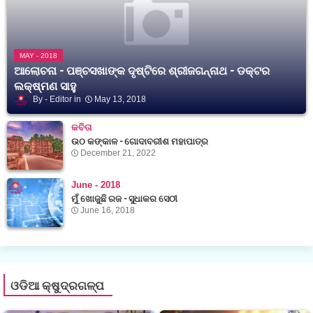
MAY - 2018
ଆଲୋଚନା - ପଞ୍ଚସଖାଙ୍କ ଦୃଷ୍ଟିରେ ଶ୍ରୀଜଗନ୍ନାଥ - ଡକ୍ଟର
ଲକ୍ଷ୍ମଣ ସାହୁ
Editor
May 13, 2018
କବିତା
ଉଠ କଙ୍କାଳ - ଗୋଦାବରୀଶ ମହାପାତ୍ର
December 21, 2022
June - 2018
ମୁଁ ଖୋଜୁଛି ରଜ - ସୁଧାକର ସେଠୀ
June 16, 2018
ଓଡିଆ କ୍ଷୁଦ୍ରଗଳ୍ପ