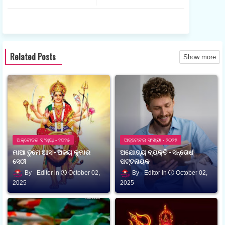
ଟର
ଟସ
ଆପ
Related Posts
Show more
ଅକ୍ଟୋବର ସଂଖ୍ୟା - ୨୦୨୫
ଅକ୍ଟୋବର ସଂଖ୍ୟା - ୨୦୨୫
ମାଆ ତୁମେ ଆସ - ଅଜୟ କୁମାର
ଅଯୋଗ୍ୟ ବ୍ୟକ୍ତି - ସନ୍ତୋଷ
ସେଠୀ
ପଟ୍ଟନାୟକ
Editor
October 02,
Editor
October 02,
2025
2025