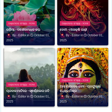
ଅକ୍ଟୋବର ସଂଖ୍ୟା - ୨୦୨୫
ଅକ୍ଟୋବର ସଂଖ୍ୟା - ୨୦୨୫
ଗଡ଼ିଆ - ଡଃ ନୀଳମାଧବ କର
ଦେବୀ - ମୀନାକ୍ଷି ପାଢ଼ୀ
Editor
October 01,
Editor
October 01,
2025
2025
ଅକ୍ଟୋବର ସଂଖ୍ୟା - ୨୦୨୫
ଅକ୍ଟୋବର ସଂଖ୍ୟା - ୨୦୨୫
ଆସ ବାମଦେବ ବାମା - ପ୍ରଫୁଲ୍ଲ
ପ୍ରବାସ ମାଟିରେ - ସ୍ଵର୍ଣ୍ଣଲତା ପତି
ଚନ୍ଦ୍ର ମିଶ୍ର
Editor
October 01,
Editor
October 01,
2025
2025