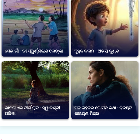
ସେଇ ଗାଁ - ଡଃ ସ୍ୱର୍ଣ୍ଣଲତା ଲେଙ୍କା
କୁହୁକ କଲମ - ଅଭୟ କୁଣ୍ଡ
ଭାବନା ଏକ ଦୀର୍ଘ ରାତି - ସ୍ୱାତିଶ୍ରୀ
ମନ ଗହନର ଗୋପନ କଥା - ବିରଞ୍ଚି
ପରିଜା
ନାରାୟଣ ମିଶ୍ର