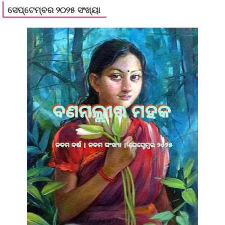
ସେପ୍ଟେମ୍ବର ୨୦୨୫ ସଂଖ୍ୟା