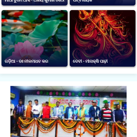
ଗଡ଼ିଆ - ଡଃ ନୀଳମାଧବ କର
ଦେବୀ - ମୀନାକ୍ଷି ପାଢ଼ୀ