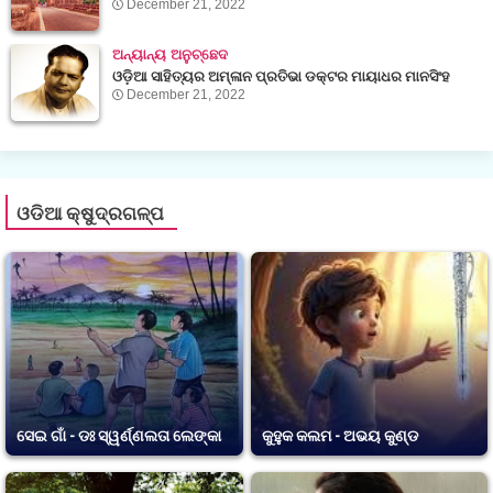
December 21, 2022
ଅନ୍ୟାନ୍ୟ ଅନୁଚ୍ଛେଦ
ଓଡ଼ିଆ ସାହିତ୍ୟର ଅମ୍ଳାନ ପ୍ରତିଭା ଡକ୍ଟର ମାୟାଧର ମାନସିଂହ
December 21, 2022
ଓଡିଆ କ୍ଷୁଦ୍ରଗଳ୍ପ
ସେଇ ଗାଁ - ଡଃ ସ୍ୱର୍ଣ୍ଣଲତା ଲେଙ୍କା
କୁହୁକ କଲମ - ଅଭୟ କୁଣ୍ଡ