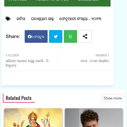
କବିତା
ଘନଶ୍ୟାମ ସାହୁ
ଫେବୃଆରୀ ସଂଖ୍ୟା - ୨୦୨୩
ଫେସବୁକ
ଟୁଇ
ହ୍ଵା
OLDER
NEWER
ସଭିଙ୍କ ଆଗରେ କହୁଛୁ ଖୋଲି - ବି.
ମାଆ - ତପନ ଦୀକ୍ଷିତ
ଟର
ଟସ
ନିରୁପମା
ଆପ
Related Posts
Show more