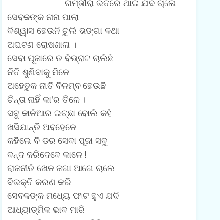
ଗମ୍ଭୀରା ଭିତରେ ଥାଇ ଯଦି ଚାଲେ
ସେବକଙ୍କ ନାନା ପାଲା
ବିଶ୍ୱାସ ହେଉନି ଚୁଲି ଭଙ୍ଗା କଥା
ଅଘଟଣ ରୋଷଶାଳା ।
ସେବା ପୂଜାରେ ତ ବିଭ୍ରାଟ ଚାଲିଛି
ନିତି ଶୁଣିବାକୁ ମିଳେ
ଅହେତୁକ ନୀତି ବିଳମ୍ବ ହେଉଛି
ଚିନ୍ତା ନାହିଁ କା'ର ତିଳେ ।
ସବୁ କାଳିଆର ଇଚ୍ଛା ବୋଲି କହି
ଖସିଯାନ୍ତି ଅବହେଳେ
କହିଲେ ବି ଡର ସେବା ପୂଜା ସବୁ
ବନ୍ଦ କରିଦେବେ କାଳେ !
ରାଜନୀତି ଖେଳ ଜଗା ଆଗେ ଚାଲେ
ବିଭକ୍ତି କରଣ କରି
ସେବକଙ୍କ ମଧ୍ୟେ ଫାଟ ହୁଏ ଯଦି
ଆଧ୍ୟାତ୍ମିକ ଭାବ ମାରି