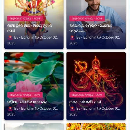
ଅକ୍ଟୋବର ସଂଖ୍ୟା - ୨୦୨୫
ଅକ୍ଟୋବର ସଂଖ୍ୟା - ୨୦୨୫
ମାଆ ତୁମେ ଆସ - ଅଜୟ କୁମାର
ଅଯୋଗ୍ୟ ବ୍ୟକ୍ତି - ସନ୍ତୋଷ
ସେଠୀ
ପଟ୍ଟନାୟକ
Editor
October 02,
Editor
October 02,
2025
2025
ଅକ୍ଟୋବର ସଂଖ୍ୟା - ୨୦୨୫
ଅକ୍ଟୋବର ସଂଖ୍ୟା - ୨୦୨୫
ଗଡ଼ିଆ - ଡଃ ନୀଳମାଧବ କର
ଦେବୀ - ମୀନାକ୍ଷି ପାଢ଼ୀ
Editor
October 01,
Editor
October 01,
2025
2025