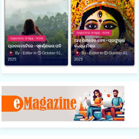
ଅକ୍ଟୋବର ସଂଖ୍ୟା - ୨୦୨୫
ଅକ୍ଟୋବର ସଂଖ୍ୟା - ୨୦୨୫
ଆସ ବାମଦେବ ବାମା - ପ୍ରଫୁଲ୍ଲ
ପ୍ରବାସ ମାଟିରେ - ସ୍ଵର୍ଣ୍ଣଲତା ପତି
ଚନ୍ଦ୍ର ମିଶ୍ର
Editor
October 01,
Editor
October 01,
2025
2025