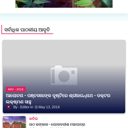
ସର୍ବାଧିକ ପାଠକୀୟ ଆଦୃତି
MAY - 2018
ଆଲୋଚନା - ପଞ୍ଚସଖାଙ୍କ ଦୃଷ୍ଟିରେ ଶ୍ରୀଜଗନ୍ନାଥ - ଡକ୍ଟର
ଲକ୍ଷ୍ମଣ ସାହୁ
Editor
May 13, 2018
କବିତା
ଉଠ କଙ୍କାଳ - ଗୋଦାବରୀଶ ମହାପାତ୍ର