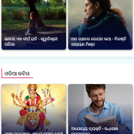
ଭାବନା ଏକ ଦୀର୍ଘ ରାତି - ସ୍ୱାତିଶ୍ରୀ
ମନ ଗହନର ଗୋପନ କଥା - ବିରଞ୍ଚି
ପରିଜା
ନାରାୟଣ ମିଶ୍ର
ଓଡିଆ କବିତା
ଅଯୋଗ୍ୟ ବ୍ୟକ୍ତି - ସନ୍ତୋଷ
ମାଆ ତୁମେ ଆସ - ଅଜୟ କୁମାର ସେଠୀ
ପଟ୍ଟନାୟକ