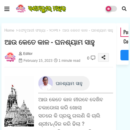
Home
ଫେବୃଆରୀ ସଂଖ୍ୟା - ୨୦୨୩
ଆଉ କେତେ କାଳ - ଘନଶ୍ୟାମ ସାହୁ
Pos
ଆଉ କେତେ କାଳ - ଘନଶ୍ୟାମ ସାହୁ
Co
Editor
0
February 15, 2023
1 minute read
ଘନଶ୍ୟାମ ସାହୁ
ଆଉ କେତେ କାଳ ନୀରବେ ଦେଖିବ
ଚକାଡୋଳା କରି ଖୋଲା
ସତରେ କି ପ୍ରଭୁ ଗଲଣି କି ଚାଲି
ଶ୍ରୀମନ୍ଦିର କରି ଢିଲା ?