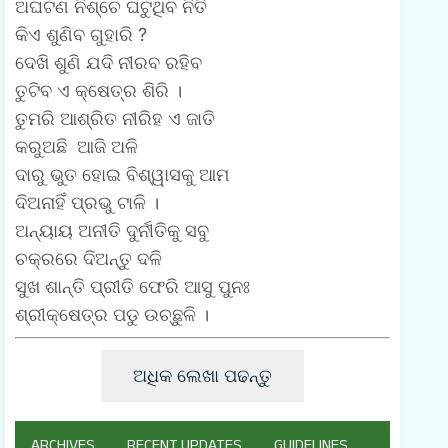
ଅଘଟଣ ନିଶ୍ଚେ ଘଟୁଥିବ ନିତି
କିଏ ଶୁଣିବ ଗୁହାରି ?
ଦେଖି ଶୁଣି ଯଦି ନୀରବ ରହିବ
ତୁଟିବ ଏ କ୍ଷେତ୍ର ଶିରି ।
ତୁମରି ଆଶ୍ରିତ ନୀରିହ ଏ ଜାତି
କରୁଅଛି ଆଜି ଅଳି
ଦାରୁ ଭୁତ ହୋଇ ବିଶ୍ୱାସକୁ ଆମ
ଦିଅନାହିଁ ପ୍ରଭୁ ଟାଳି ।
ଅନ୍ୟାୟ ଅନୀତି ଦୁର୍ନୀତିକୁ ସବୁ
ଚକ୍ରରେ ଦିଅନ୍ତୁ ଦଳି
ସୁଖ ଶାନ୍ତି ପ୍ରୀତି ଫେରି ଆସୁ ପୁନଃ
ଶ୍ରୀକ୍ଷେତ୍ର ପଡୁ ଉଚ୍ଛୁଳି ।
ଅଧିକ ଲେଖା ପଢନ୍ତୁ
ARCHIVES
RECENT UPDATES
GUIDELINES