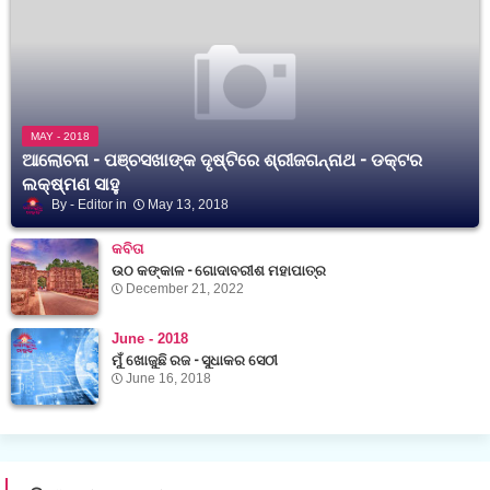
MAY - 2018
ଆଲୋଚନା - ପଞ୍ଚସଖାଙ୍କ ଦୃଷ୍ଟିରେ ଶ୍ରୀଜଗନ୍ନାଥ - ଡକ୍ଟର
ଲକ୍ଷ୍ମଣ ସାହୁ
Editor
May 13, 2018
କବିତା
ଉଠ କଙ୍କାଳ - ଗୋଦାବରୀଶ ମହାପାତ୍ର
December 21, 2022
June - 2018
ମୁଁ ଖୋଜୁଛି ରଜ - ସୁଧାକର ସେଠୀ
June 16, 2018