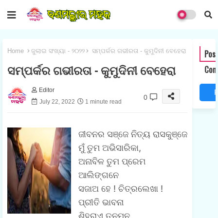
Home
ଜୁଲାଇ ସଂଖ୍ୟା - ୨୦୨୨
ସମ୍ପର୍କର ଗଭୀରତା - କୁମୁଦିନୀ ବେହେରା
Post
ସମ୍ପର୍କର ଗଭୀରତା - କୁମୁଦିନୀ ବେହେରା
Com
Editor
0
July 22, 2022
1 minute read
o
s
ଜୀବନର ସଞ୍ଜେ ନିତ୍ୟ ରାସକୁଞ୍ଜେ
t
ମୁଁ ତୁମ ଅଭିସାରିକା,
ଅନାବିଳ ତୁମ ପ୍ରେମ
a
ଆଲିଙ୍ଗନେ
ସଜାଅ ହେ ! ଚିତ୍ରଲେଖା !
o
ପ୍ରୀତି ଭାବନା
ଶିହରାଏ ତନୁମନ