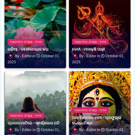
ଅକ୍ଟୋବର ସଂଖ୍ୟା - ୨୦୨୫
ଅକ୍ଟୋବର ସଂଖ୍ୟା - ୨୦୨୫
ଗଡ଼ିଆ - ଡଃ ନୀଳମାଧବ କର
ଦେବୀ - ମୀନାକ୍ଷି ପାଢ଼ୀ
Editor
October 01,
Editor
October 01,
2025
2025
ଅକ୍ଟୋବର ସଂଖ୍ୟା - ୨୦୨୫
ଅକ୍ଟୋବର ସଂଖ୍ୟା - ୨୦୨୫
ଆସ ବାମଦେବ ବାମା - ପ୍ରଫୁଲ୍ଲ
ପ୍ରବାସ ମାଟିରେ - ସ୍ଵର୍ଣ୍ଣଲତା ପତି
ଚନ୍ଦ୍ର ମିଶ୍ର
Editor
October 01,
Editor
October 01,