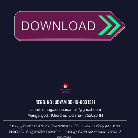
REGD. NO : UDYAM OD-19-0031311
Email: emagazinebanamalli@gmail.com
Mangalajodi, Khordha, Odisha - 752023 IN
ପ୍ରଯୁକ୍ତି ଜ୍ଞାନ କୌଶଳର ବିକାଶଧାରାରେ ଓଡିଆ ଭାଷା ସାହିତ୍ୟର ଆଦର
ଅଭ୍ୟର୍ଥନା ଓ ସୃଜନଶୀଳ ପ୍ରସାରଣ.. ଆସନ୍ତୁ ଓଡିଆରେ ଲେଖିବା ପଢିବା ଓ
ପଢାଇବା..