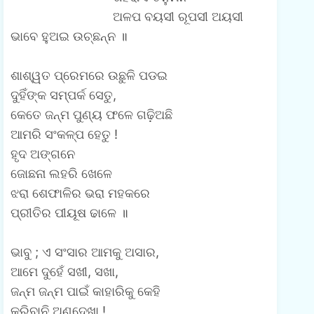
ଅଳପ ବୟସୀ ରୂପସୀ ଅୟସୀ
ଭାବେ ହୁଅଇ ଉଚ୍ଛନ୍ନ ॥
e
n
ଶାଶ୍ୱତ ପ୍ରେମରେ ଉଛୁଳି ପଡଇ
ଦୁହିଁଙ୍କ ସମ୍ପର୍କ ସେତୁ,
t
କେତେ ଜନ୍ମ ପୁଣ୍ୟ ଫଳେ ଗଢ଼ିଅଛି
(
ଆମରି ସଂକଳ୍ପ ହେତୁ !
0
ହୃଦ ଅଙ୍ଗନେ
)
ଜୋଛନା ଲହରି ଖେଳେ
ଝରା ଶେଫାଳିର ଭରା ମହକରେ
ପ୍ରୀତିର ପୀୟୂଷ ଢାଳେ ॥
ଭାବୁ ; ଏ ସଂସାର ଆମକୁ ଅସାର,
ଆମେ ଦୁହେଁ ସଖୀ, ସଖା,
ଜନ୍ମ ଜନ୍ମ ପାଇଁ କାହାରିକୁ କେହି
କରିବାନି ଅଣଦେଖା !