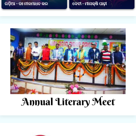
ଗଡ଼ିଆ - ଡଃ ନୀଳମାଧବ କର
ଦେବୀ - ମୀନାକ୍ଷି ପାଢ଼ୀ