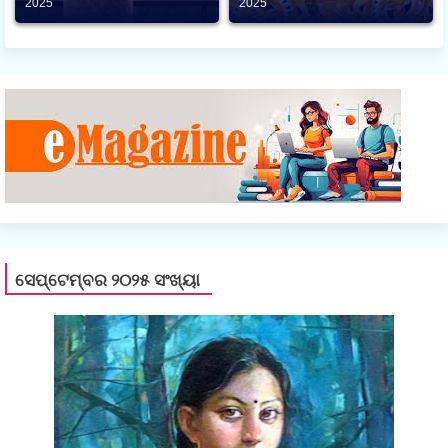
2025
2025
ସେପ୍ଟେମ୍ବର ୨୦୨୫ ସଂଖ୍ୟା