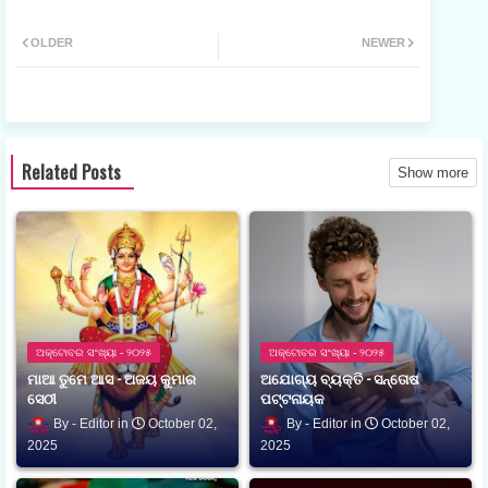
ଟୁଇ
ହ୍ଵା
OLDER
NEWER
ଟର
ଟସ
ଆପ
Related Posts
Show more
ଅକ୍ଟୋବର ସଂଖ୍ୟା - ୨୦୨୫
ଅକ୍ଟୋବର ସଂଖ୍ୟା - ୨୦୨୫
ମାଆ ତୁମେ ଆସ - ଅଜୟ କୁମାର
ଅଯୋଗ୍ୟ ବ୍ୟକ୍ତି - ସନ୍ତୋଷ
ସେଠୀ
ପଟ୍ଟନାୟକ
Editor
October 02,
Editor
October 02,
2025
2025