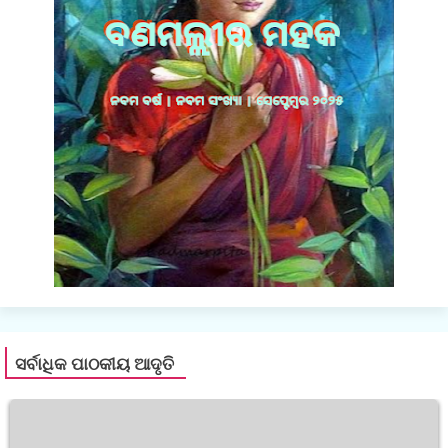
ସର୍ବାଧିକ ପାଠକୀୟ ଆଦୃତି