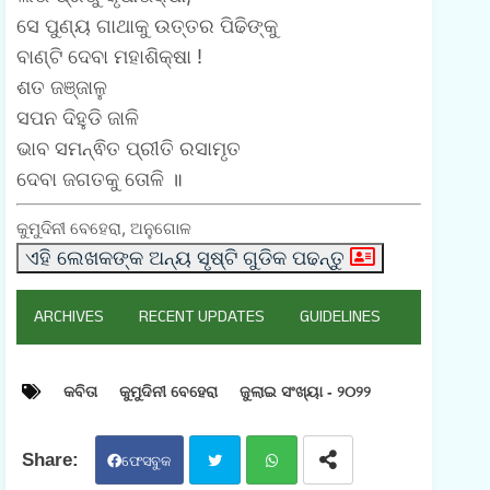
ସେ ପୁଣ୍ୟ ଗାଥାକୁ ଉତ୍ତର ପିଢିଙ୍କୁ
ବାଣ୍ଟି ଦେବା ମହାଶିକ୍ଷା !
ଶତ ଜଞ୍ଜାଳୁ
ସପନ ଦିହୁଡି ଜାଳି
ଭାବ ସମନ୍ଵିତ ପ୍ରୀତି ରସାମୃତ
ଦେବା ଜଗତକୁ ତୋଳି ॥
କୁମୁଦିନୀ ବେହେରା, ଅନୁଗୋଳ
ଏହି ଲେଖକଙ୍କ ଅନ୍ୟ ସୃଷ୍ଟି ଗୁଡିକ ପଢନ୍ତୁ
ARCHIVES
RECENT UPDATES
GUIDELINES
କବିତା
କୁମୁଦିନୀ ବେହେରା
ଜୁଲାଇ ସଂଖ୍ୟା - ୨୦୨୨
ଫେସବୁକ