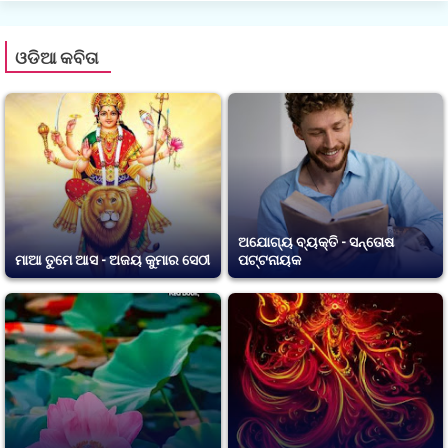
ଓଡିଆ କବିତା
ଅଯୋଗ୍ୟ ବ୍ୟକ୍ତି - ସନ୍ତୋଷ
ମାଆ ତୁମେ ଆସ - ଅଜୟ କୁମାର ସେଠୀ
ପଟ୍ଟନାୟକ