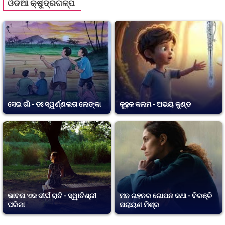
ଓଡିଆ କ୍ଷୁଦ୍ରଗଳ୍ପ
ସେଇ ଗାଁ - ଡଃ ସ୍ୱର୍ଣ୍ଣଲତା ଲେଙ୍କା
କୁହୁକ କଲମ - ଅଭୟ କୁଣ୍ଡ
ଭାବନା ଏକ ଦୀର୍ଘ ରାତି - ସ୍ୱାତିଶ୍ରୀ
ମନ ଗହନର ଗୋପନ କଥା - ବିରଞ୍ଚି
ପରିଜା
ନାରାୟଣ ମିଶ୍ର