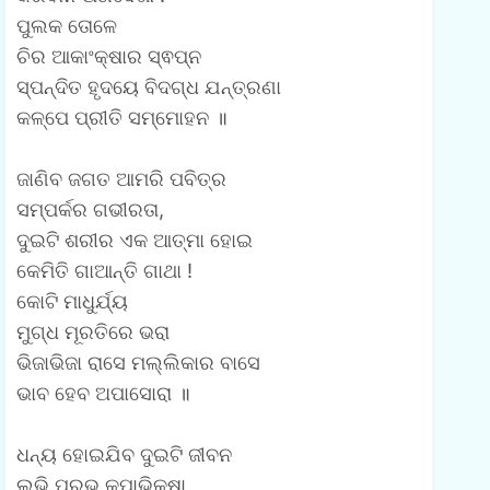
ପୁଲକ ତୋଳେ
ଚିର ଆକାଂକ୍ଷାର ସ୍ଵପ୍ନ
ସ୍ପନ୍ଦିତ ହୃଦୟେ ବିଦଗ୍ଧ ଯନ୍ତ୍ରଣା
କଳ୍ପେ ପ୍ରୀତି ସମ୍ମୋହନ ॥
ଜାଣିବ ଜଗତ ଆମରି ପବିତ୍ର
ସମ୍ପର୍କର ଗଭୀରତା,
ଦୁଇଟି ଶରୀର ଏକ ଆତ୍ମା ହୋଇ
କେମିତି ଗାଆନ୍ତି ଗାଥା !
କୋଟି ମାଧୁର୍ଯ୍ୟ
ମୁଗ୍ଧ ମୂରତିରେ ଭରା
ଭିଜାଭିଜା ରାସେ ମଲ୍ଲିକାର ବାସେ
ଭାବ ହେବ ଅପାସୋରା ॥
ଧନ୍ୟ ହୋଇଯିବ ଦୁଇଟି ଜୀବନ
ଲଭି ପ୍ରଭୁ କୃପାଭିକ୍ଷା,